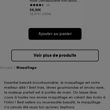
Huile Démaquillante Anti-pollution
12
58,00€
A l'exception des cookies techniques, le dépôt et la
38,67€
/
100ml
lecture de ces traceurs requiert votre accord. Vous
pouvez personnaliser vos choix concernant le dépôt
de ces cookies grâce au bouton "personnaliser mes
choix" ci-dessous ou décider de "tout accepter".
Ajouter au panier
Sephora pourra associer les informations de
navigation collectées par ces Cookies, pour les
finalités acceptées, avec les données personnelles
collectées ou générées lors de votre activité en ligne
ou en magasin. Pour refuser tous les cookies, cliques
Voir plus de produits
sur "continuer sans accepter". Voous pouvez à tout
moment choisir de retirer votrte consentement. Si vous
souhaitez obtenir plus d'information sur les cookies
Accueil
Maquillage
utilisés,
cliquez
ici
.
Essentiel beauté incontournable, le maquillage est notre
meilleur allié ! Teint frais, lèvres gourmandes et smoky eyes,
le makeup parfait est à portée de main. On laisse libre
cours à toutes nos envies maquillage en créant des looks à
l'infini ! Best-sellers ou nouveautés beauté, le maquillage
n'a jamais été aussi fun qu'avec Sephora.