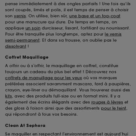
pense immédiatement à des ongles parfaits ! Une fois qu’ils
sont coupés, limés et polis, il est temps de penser à choisir
son
vernis
. On utilise, bien sûr,
une base et un top-coat
pour une manucure qui dure. De temps en temps, on
applique
un soin
durcisseur, lissant, fortifiant ou nourrissant.
Pour être tranquille plus longtemps, optez pour
le vernis
semi-permanent
. Et dans sa trousse, on oublie pas le
dissolvant
!
Coffret Maquillage
A offrir ou à s’offrir, le maquillage en coffret, constitue
toujours un cadeau du plus bel effet ! Découvrez nos
coffrets de maquillage pour les yeux
où vos marques
préférées associent savamment mascara, fard à paupières,
crayon, eye-liner ou démaquillant. Vous trouverez aussi des
kits
, avec des produits full-size ou en format mini. Il y a
également des écrins élégants avec des
rouges à lèvres
et
des gloss à foison ainsi que des assortiments
pour le teint
,
qui répondront à tous vos besoins.
Clean At Sephora
Se maquiller en respectant l’environnement est aujourd’hui