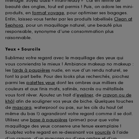
ménage. Soyez aussi « mani-ready »* car en terme de
beauté des ongles, tout est permis ! Puis, on adore les mini-
produits, en
format voyage
, pour optimiser ses bagages.
Enfin, laissez-vous tenter par les produits labellisés
Clean at
Sephora
, pour un maquillage naturel, une beauté plus
responsable, synonyme d’une consommation plus
raisonnable.
Yeux + Sourcils
Sublimez votre regard avec le maquillage des yeux qui
vous conviendra le mieux ! Ambiance makeup no makeup :
les
fards à paupières
nude, en vue d’un rendu naturel, se
font la part belle. Pour des looks plus recherchés, piochez
parmi les
palettes yeux
dont les ombres aux milliers de
couleurs et aux finis mats, satinés, nacrés ou métallisés
vous font rêver. Ajoutez un trait d’
eyeliner
, de
crayon ou de
khôl
afin de souligner vos yeux de biche. Quelques touches
de
mascara
, waterproof ou pas, sur les cils du haut (et
même du bas !) agrandiront votre regard comme il se doit.
Utilisez une
base à paupières
(primer) pour que votre
maquillage des yeux conserve une tenue exemplaire !
Sculptez votre regard en re-dessinant vos
sourcils
à l’aide
d’un crayon, d’un mascara ou d’une ombre et d’un