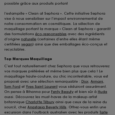
possible grâce aux produits portant
l’estampille « Clean at Sephora ». Cette initiative Sephora
vise à nous sensibiliser sur l’impact environnemental de
notre consommation en cosmétiques. La sélection de
maquillage portant la marque « Clean at Sephora » garantit
des formulations
éco-responsables
avec des ingrédients
d’origine
naturelle
(certaines d’entre elles étant même
certifiées
vegan
) ainsi que des emballages éco-conçus et
recyclables.
Top Marques Maquillage
C’est tout naturellement chez Sephora que vous retrouverez
vos marques préférées et même bien plus que cela ! Le
maquillage haute-couture, au chic incontestable, vous est
proposé avec une sélection remarquable :
Dior
,
Armani
,
Tom Ford
et
Yves Saint Laurent
vous séduiront assurément.
On pense à Rihanna pour
Fenty Beauty
et bien sûr à
Huda
aussi. Découvrez les must-haves de la makeup-artist
britannique
Charlotte Tilbury
ainsi que ceux de la reine du
sourcil, chez
Anastasia Beverly Hills
. Offrez-vous enfin une
excursion dans l’outback australien avec les produits
Tarte