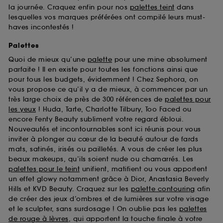
la journée. Craquez enfin pour nos
palettes teint
dans
lesquelles vos marques préférées ont compilé leurs must-
haves incontestés !
Palettes
Quoi de mieux qu’une
palette
pour une mine absolument
parfaite ! Il en existe pour toutes les fonctions ainsi que
pour tous les budgets, évidemment ! Chez Sephora, on
vous propose ce qu’il y a de mieux, à commencer par un
très large choix de près de 300 références de
palettes pour
les yeux
! Huda, Tarte, Charlotte Tilbury, Too Faced ou
encore Fenty Beauty subliment votre regard ébloui.
Nouveautés et incontournables sont ici réunis pour vous
inviter à plonger au cœur de la beauté autour de fards
mats, satinés, irisés ou pailletés. A vous de créer les plus
beaux makeups, qu’ils soient nude ou chamarrés. Les
palettes pour le teint
unifient, matifient ou vous apportent
un effet glowy notamment grâce à Dior, Anastasia Beverly
Hills et KVD Beauty. Craquez sur les
palette contouring
afin
de créer des jeux d’ombres et de lumières sur votre visage
et le sculpter, sans surdosage ! On oublie pas les
palettes
de rouge à lèvres
, qui apportent la touche finale à votre