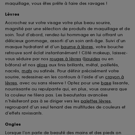
maquillage, vous êtes prête à faire des ravages !
Lèvres
Accrochez sur votre visage votre plus beau sourire,
magnifié par une sélection de produits de maquillage et de
soin. Tout d’abord, rendez-lui hommage en lui offrant un
délicieux gommage, assorti d’un soin anti-âge. Suivi d’un
masque hydratant et d’un
baume à lèvres
, votre bouche
retrouve sont éclat instantanément ! Côté makeup, laissez-
vous séduire par nos
rouges à lèvres
(
liquides
ou en
bâtons) et nos
gloss
aux finis brillants, métal, pailletés,
nacrés,
mats
ou satinés. Pour définir précisément votre
sourire, redessinez-en les contours à l’aide d’un
crayon à
lèvres
, avec ou sans réserve ! Optez pour une
base
lissante,
nourrissante ou repulpante qui, en plus, vous assurera que
la couleur ne filera pas. Les beautystas avancées
n’hésiteront pas à se diriger vers les
palettes lèvres
,
regroupant d’un seul tenant des multitudes de couleurs et
d’effets ravissants.
Ongles
Lorsque l’on parle de beauté des mains et des pieds on