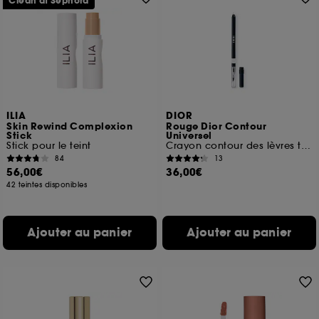
Clean at Sephora
ILIA
DIOR
Skin Rewind Complexion
Rouge Dior Contour
Stick
Universel
Stick pour le teint
Crayon contour des lèvres transparent
84
13
56,00€
36,00€
42 teintes disponibles
Ajouter au panier
Ajouter au panier