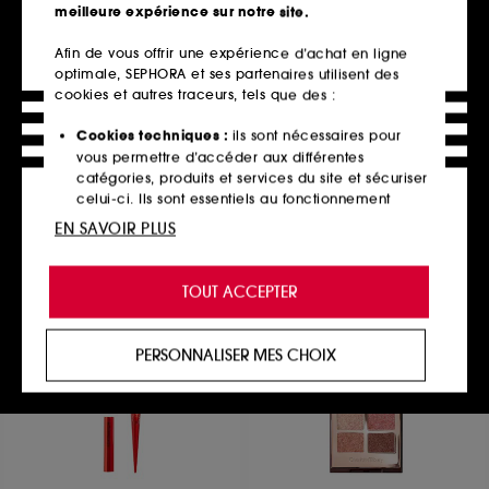
meilleure expérience sur notre site.
Afin de vous offrir une expérience d’achat en ligne
optimale, SEPHORA et ses partenaires utilisent des
MILK MAKEUP
GUERLAIN
Watermelon Jelly Glow
Orchidée Impériale
cookies et autres traceurs, tels que des :
Sérum illuminateur en stick aux peptides
La Gelée d'Huile
482
31
Cookies techniques :
ils sont nécessaires pour
34,00€
123,00€
vous permettre d’accéder aux différentes
261,54€
/
100g
82,00€
/
100ml
catégories, produits et services du site et sécuriser
celui-ci. Ils sont essentiels au fonctionnement
technique du site et ne peuvent être désactivés.
EN SAVOIR PLUS
Ajouter au panier
Ajouter au panier
Cookies de personnalisation :
ils nous permettent
de vous offrir une expérience enrichie et
TOUT ACCEPTER
personnalisée en vous recommandant des
produits, des services et des contenus qui
répondent au mieux à vos préférences, et de vous
PERSONNALISER MES CHOIX
proposer des offres promotionnelles adaptées à
votre profil.
Cookies réseaux sociaux et publicité :
ils sont
utilisés pour vous présenter du contenu susceptible
de vous plaire via des publicités, y compris sur des
sites tiers et sur les réseaux sociaux, sur la base