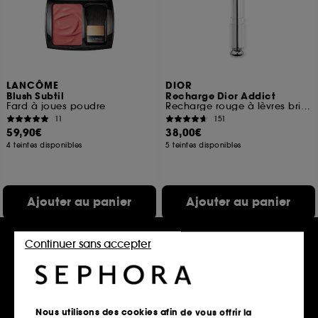
LANCÔME
DIOR
Blush Subtil
Recharge Dior Addict
Fard à joues poudre
Recharge rouge à lèvres brillant Soin floral hydratant
11
151
59,90€
38,00€
4 teintes disponibles
5 teintes disponibles
Ajouter au panier
Ajouter au panier
Continuer sans accepter
Clean at Sephora
Nous utilisons des cookies afin de vous offrir la