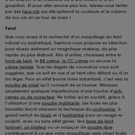
goupillon. Et pour aller encore plus loin, laissez-vous tenter
par des
faux-cils
qui décupleront la courbure et le volume
de vos cils en un tour de main !
Teint
Que vous soyez à la recherche d'un maquillage du teint
naturel ou sophistiqué, Sephora vous propose sa sélection
pour réussir aisément un magnifique makeup, du plus
rapide au plus élaboré. Afin d’unifier, choisissez entre le
fond de teint
, la
BB crème, la CC crème
ou encore la
crème teintée
. Tous les degrés de couvrance vous sont
suggérés, que ce soit en vue d’un teint zéro défaut ou d’un
fini léger. Pour un effet bonne mine instantané, c’est vers la
poudre de soleil
qu’il convient de se tourner. Masquez
simplement quelques imperfections d’une touche d’
anti-
cernes ou de correcteur
. Ne brillez qu’en société, grâce à
l’utilisation d’une
poudre matifiante
. Les looks les plus
travaillés feront intervenir la technique du
contouring
, à
grand renfort de
blush
et d’
highlighter
pour un visage re-
sculpté, avec ou sans effet glowy. Une
base de teint
(primer), un fixateur
ou un soupçon de
poudre libre
contribueront à ce que votre maquillage reste intact toute