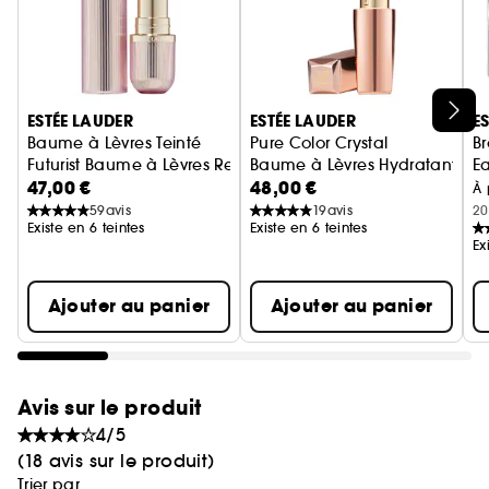
la capacité des lèvres à retenir l'humidité.
- Une touche subtile fournit une couleur rose
légère qui réagit au pH du corps, revitalisant et
augmentant la couleur naturelle des lèvres.
Ignorer le carrousel produits
- Ce baume à lèvres hydratant régénère la
ESTÉE LAUDER
ESTÉE LAUDER
E
couleur naturelle de vos lèvres.
Baume à Lèvres Teinté
Pure Color Crystal
B
- Arôme de vanille douce et de menthe.
Futurist Baume à Lèvres Repulpant
Baume à Lèvres Hydratant Rév
E
47,00 €
48,00 €
À 
59
avis
19
avis
20
A porter seul, sous le rouge à lèvres, ou pour
Existe en 6 teintes
Existe en 6 teintes
rafraîchir le rouge à lèvres en milieu de journée.
Ex
Ajouter au panier
Ajouter au panier
Avis sur le produit
4/5
(18 avis sur le produit)
Trier par