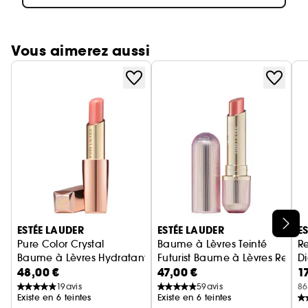
Vous aimerez aussi
Ignorer le carrousel produits
ESTÉE LAUDER
ESTÉE LAUDER
E
Pure Color Crystal
Baume à Lèvres Teinté
Re
Baume à Lèvres Hydratant Révélateur de Couleur
Futurist Baume à Lèvres Repul
D
48,00 €
47,00 €
1
Ré
Lo
19
avis
59
avis
86
Existe en 6 teintes
Existe en 6 teintes