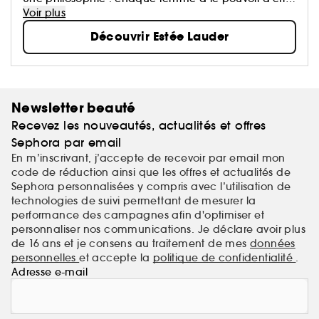
belle.
Voir plus
Une exigence : offrir le meilleur de la Recherche, de
Découvrir Estée Lauder
l'Innovation et du Service.
Une signature : des technologies soin d'avant-garde,
un maquillage pro, des parfums incarnés.
Newsletter beauté
Recevez les nouveautés, actualités et offres
Sephora par email
En m’inscrivant, j’accepte de recevoir par email mon
code de réduction ainsi que les offres et actualités de
Sephora personnalisées y compris avec l’utilisation de
technologies de suivi permettant de mesurer la
performance des campagnes afin d'optimiser et
personnaliser nos communications. Je déclare avoir plus
de 16 ans et je consens au traitement de mes
données
personnelles
et accepte la
politique de confidentialité
.
Adresse e-mail