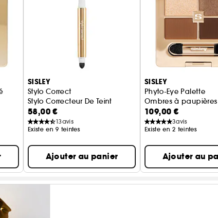
SISLEY
SISLEY
é
Stylo Correct
Phyto-Eye Palette
Stylo Correcteur De Teint
Ombres à paupières
58,00 €
109,00 €
13
avis
3
avis
Existe en 9 teintes
Existe en 2 teintes
r
Ajouter au panier
Ajouter au pa