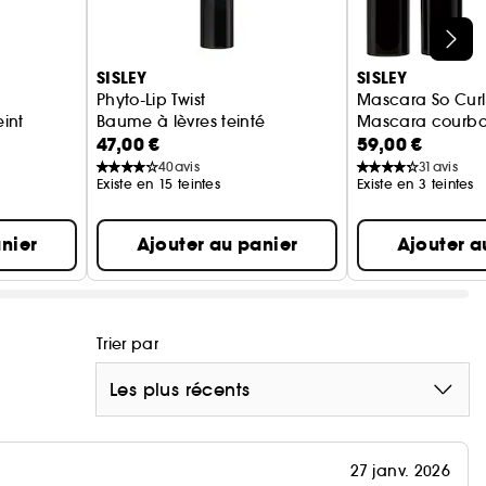
SISLEY
SISLEY
Phyto-Lip Twist
Mascara So Curl
eint
Baume à lèvres teinté
Mascara courba
47,00 €
59,00 €
40
avis
31
avis
Existe en 15 teintes
Existe en 3 teintes
nier
Ajouter au panier
Ajouter a
Trier par
Les plus récents
27 janv. 2026