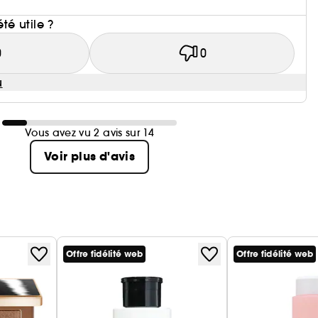
i
été utile ?
0
0
u
Vous avez vu 2 avis sur 14
Voir plus d'avis
Offre fidélité web
Offre fidélité web