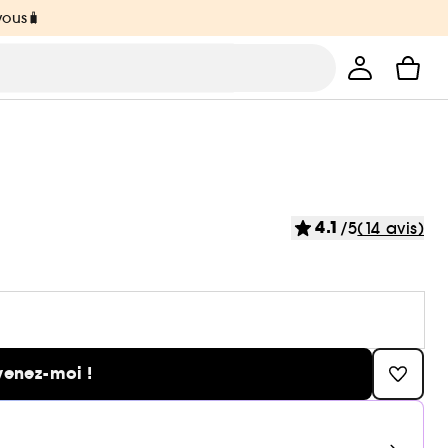
vous🧳
4.1
/5
(14 avis)
venez-moi !