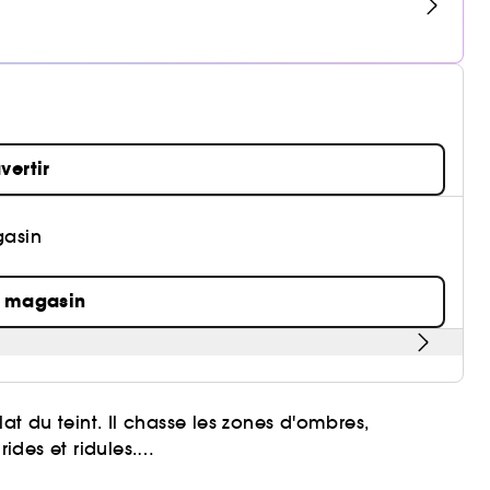
vertir
gasin
n magasin
lat du teint. Il chasse les zones d'ombres,
aire le regard et lisse l'apparence des rides et ridules.
met d'illuminer le teint et masque les imperfections