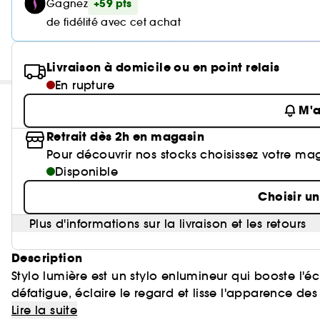
+59 pts
Gagnez
de fidélité avec cet achat
Livraison à domicile ou en point relais
En rupture
M'a
Retrait dès 2h en magasin
Pour découvrir nos stocks choisissez votre ma
Disponible
Choisir u
Plus d'informations sur la livraison et les retours
Description
Stylo lumière est un stylo enlumineur qui booste l'éc
défatigue, écl
L'association de pigments et d'agents soft focus per
Lire la suite