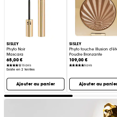
Ignorer le carrousel produits
SISLEY
SISLEY
Phyto Noir
Phyto touche Illusion d'ét
Mascara
Poudre Bronzante
65,00 €
109,00 €
16
avis
6
avis
Existe en 2 teintes
Ajouter au panier
Ajouter au panie