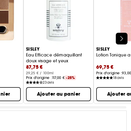
SISLEY
SISLEY
Eau Efficace démaquillant
Lotion Tonique a
doux visage et yeux
87,75 €
69,75 €
29,25 € / 100ml
Prix d'origine :
93,0
Prix d'origine :
117,00 €
-25%
18
avis
23
avis
nier
Ajouter au panier
Ajouter a