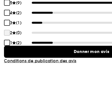
5
(9)
4
(2)
3
(1)
2
(0)
1
(2)
Donner mon avis
Conditions de publication des avis