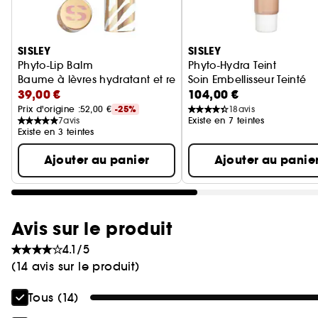
Ignorer le carrousel produits
SISLEY
SISLEY
Phyto-Lip Balm
Phyto-Hydra Teint
Baume à lèvres hydratant et repulpant
Soin Embellisseur Teinté
39,00 €
104,00 €
Prix d'origine :
52,00 €
-25%
18
avis
7
avis
Existe en 7 teintes
Existe en 3 teintes
Ajouter au panier
Ajouter au panie
Avis sur le produit
4.1/5
(14 avis sur le produit)
Tous (14)