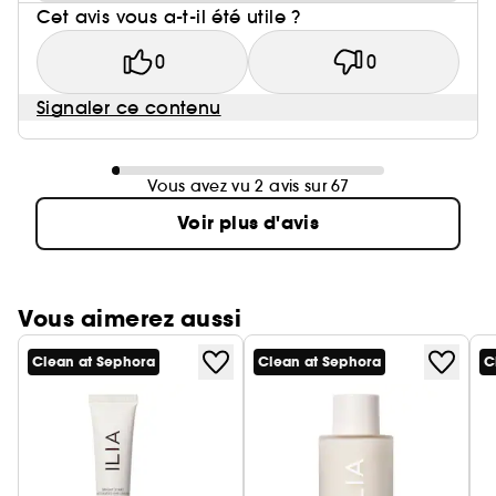
Cet avis vous a-t-il été utile ?
0
0
Signaler ce contenu
Vous avez vu 2 avis sur 67
Voir plus d'avis
Vous aimerez aussi
Clean at Sephora
Clean at Sephora
C