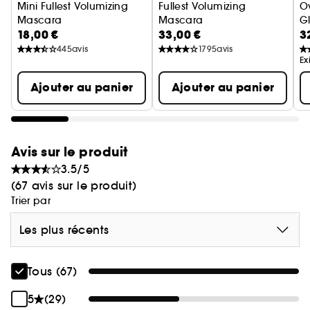
Mini Fullest Volumizing
Fullest Volumizing
O
Mascara
Mascara
Gl
18,00 €
33,00 €
3
Mascara
445
avis
1795
avis
Ex
Ajouter au panier
Ajouter au panier
Avis sur le produit
3.5/5
(67 avis sur le produit)
Trier par
Les plus récents
Tous (67)
5
(29)