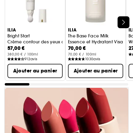
Ignorer le carrousel produits
ILIA
ILIA
IL
Bright Start
The Base Face Milk
B
Crème contour des yeux activée
Essence et Hydratant Visage
W
57,00 €
70,00 €
2
B
380,00 € / 100ml
70,00 € / 100ml
912
avis
1030
avis
Ajouter au panier
Ajouter au panier