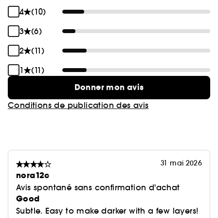
4
(10)
3
(6)
2
(11)
1
(11)
Donner mon avis
Conditions de publication des avis
31 mai 2026
nora12c
Avis spontané sans confirmation d'achat
Good
Subtle. Easy to make darker with a few layers!