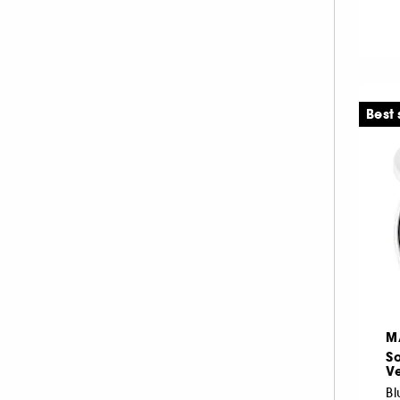
Tissus (1)
INNISFREE (1)
ISLE OF PARADISE (1)
KIEHL'S SINCE 1851 (3)
KLORANE (1)
Best 
KOSAS (34)
KVD Beauty (13)
LA MER (5)
LANCÔME (66)
LANEIGE (5)
LANOLIPS (10)
LA PRAIRIE (5)
LAURA MERCIER (52)
M
LE MINI MACARON (35)
So
M.A.C (97)
Ve
MAKEUP BY MARIO (47)
B