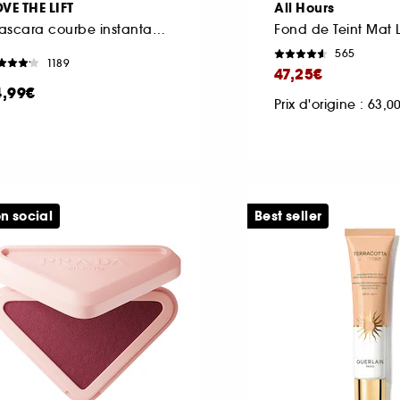
VE THE LIFT
All Hours
Mascara courbe instantanée et volume lifté
565
1189
47,25€
4,99€
Prix d'origine : 63,
n social
Best seller