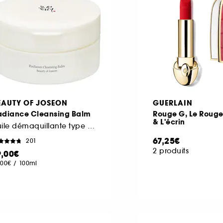
EAUTY OF JOSEON
GUERLAIN
adiance Cleansing Balm
Rouge G, Le Rouge
& L'écrin
Huile démaquillante type baume
67,25€
201
2 produits
9,00€
,00€
/
100ml