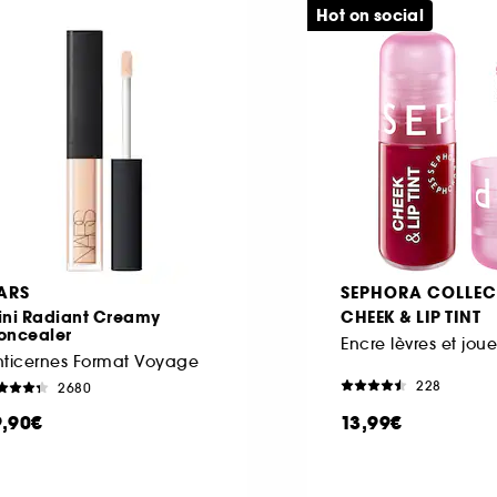
Hot on social
ARS
SEPHORA COLLEC
ini Radiant Creamy
CHEEK & LIP TINT
oncealer
nticernes Format Voyage
228
2680
9,90€
13,99€