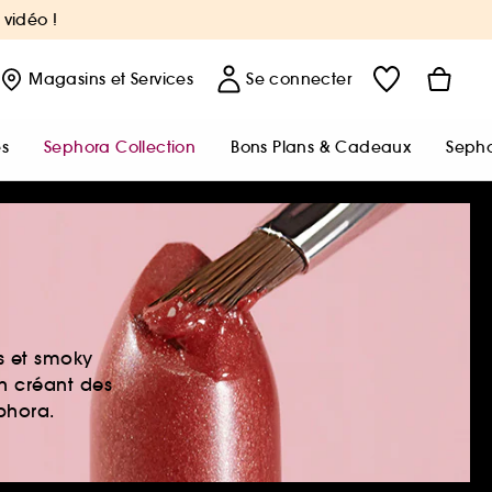
 vidéo !
Magasins
et Services
Se connecter
s
Sephora Collection
Bons Plans & Cadeaux
Sepho
es et smoky
en créant des
ephora.