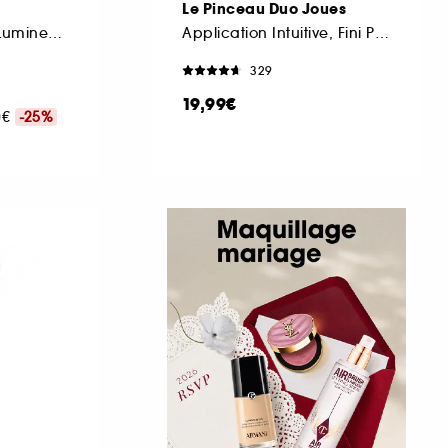
Le Pinceau Duo Joues
Fond de Teint Mat Lumineux 24h* Haute Couvrance
Application Intuitive, Fini Parfait
329
19,99€
00€
-25%