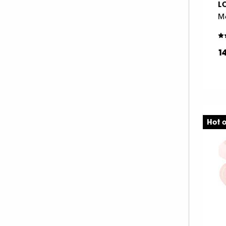
LO
PAT McGRATH LABS (34)
PIXI (10)
PRADA (20)
1
RARE BEAUTY (47)
REM BEAUTY (39)
REN CLEAN SKINCARE (1)
RITUALS (1)
RMS BEAUTY (9)
Hot o
SEPHORA COLLECTION (1)
SHISEIDO (7)
SISLEY (57)
SOL DE JANEIRO (1)
SUMMER FRIDAYS (15)
SUNDAY RILEY (1)
TARTE (66)