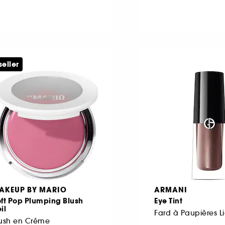
seller
AKEUP BY MARIO
ARMANI
ft Pop Plumping Blush
Eye Tint
il
Fard à Paupières L
lush en Créme