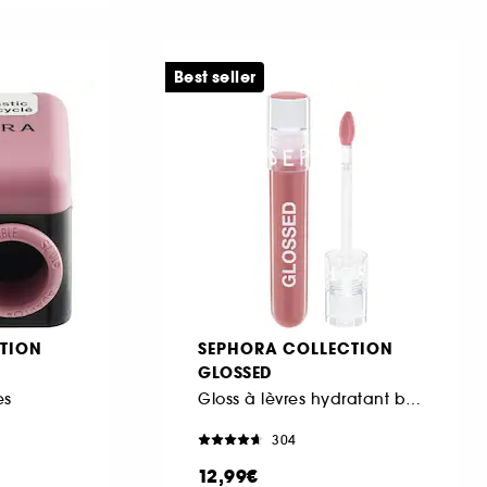
Best seller
TION
SEPHORA COLLECTION
GLOSSED
es
Gloss à lèvres hydratant brillance effet miroir
304
12,99€