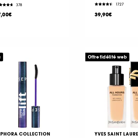
1727
378
7,00€
39,90€
u
Offre fidélité web
EPHORA COLLECTION
YVES SAINT LAUR