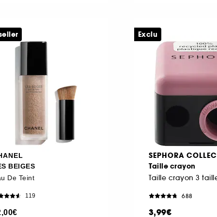
seller
Exclu
SEPHORA COLLEC
HANEL
Taille crayon
ES BEIGES
Taille crayon 3 taill
u De Teint
688
119
3,99€
2,00€