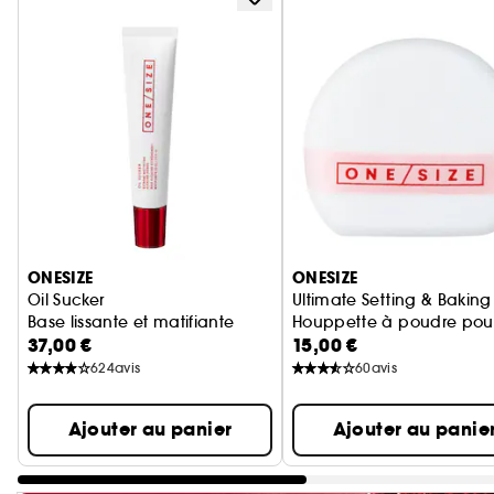
Ignorer le carrousel produits
ONESIZE
ONESIZE
Oil Sucker
Ultimate Setting & Baking
Base lissante et matifiante
Houppette à poudre pour 
37,00 €
15,00 €
624
avis
60
avis
Ajouter au panier
Ajouter au panie