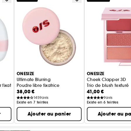
ONESIZE
ONESIZE
Ultimate Blurring
Cheek Clapper 3D
fixation et baking
Poudre libre fixatrice
Trio de blush texturé
38,00 €
41,00 €
1459
avis
9
avis
Existe en 7 teintes
Existe en 6 teintes
r
Ajouter au panier
Ajouter au pa