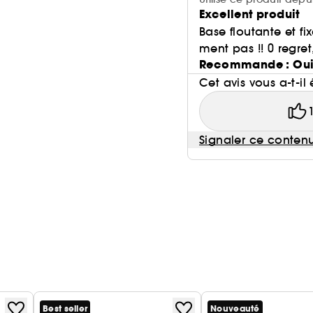
Excellent produit
Base floutante et f
ment pas !! 0 regret
Recommande : Ou
Cet avis vous a-t-il 
Signaler ce conten
Best seller
Nouveauté