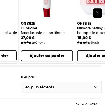
 et favorise un teint unifié.
ne, elle convient aux peaux sensibles.
ONESIZE
ONESIZE
Oil Sucker
Ultimate Setting
ant et waterproof
Base lissante et matifiante
Houppette à pou
37,00 €
15,00 €
624
avis
60
avis
nier
Ajouter au panier
Ajouter a
la texture.
Trier par
Les plus récents
03 août 2026