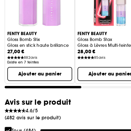
Ignorer le carrousel produits
FENTY BEAUTY
FENTY BEAUTY
Gloss Bomb Stix
Gloss Bomb Stax
Gloss en stick haute brillance
Gloss à Lèvres Multi-teint
27,00 €
28,00 €
882
avis
85
avis
Existe en 7 teintes
Ajouter au panier
Ajouter au panie
Avis sur le produit
4.6/5
(482 avis sur le produit)
Tous (484)