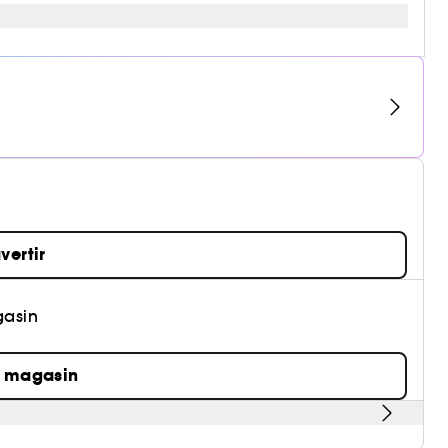
vertir
gasin
n magasin