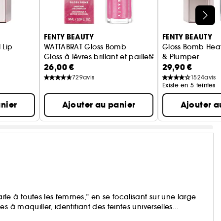
FENTY BEAUTY
FENTY BEAUTY
 Lip
WATTABRAT Gloss Bomb
Gloss Bomb Heat
Gloss à lèvres brillant et pailleté
& Plumper
26,00 €
29,90 €
rre de karité
Gloss repulpant 
729
avis
1524
avis
Existe en 5 teintes
nier
Ajouter au panier
Ajouter a
le à toutes les femmes," en se focalisant sur une large
 à maquiller, identifiant des teintes universelles...