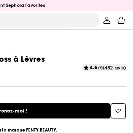
ent Sephora Favorites
loss à Lèvres
4.6
/5
(482 avis)
venez-moi !
ns la marque FENTY BEAUTY.