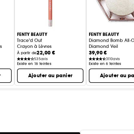
FENTY BEAUTY
FENTY BEAUTY
Trace'd Out
Diamond Bomb All-O
es
Crayon à Lèvres
Diamond Veil
22,00 €
39,90 €
Illuminateur de teint
À partir de
535
avis
3110
avis
Existe en 16 teintes
Existe en 6 teintes
r
Ajouter au panier
Ajouter au pa