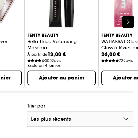
FENTY BEAUTY
FENTY BEAUTY
ver
Hella Thicc Volumizing
WATTABRAT Glos
Mascara
Gloss à lèvres bri
13,00 €
26,00 €
Mascara volumateur
À partir de
3002
avis
729
avis
Existe en 4 teintes
nier
Ajouter au panier
Ajouter a
Trier par
Les plus récents