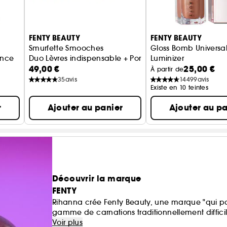
FENTY BEAUTY
FENTY BEAUTY
Smurfette Smooches
Gloss Bomb Universal
ance
Duo Lèvres indispensable + Porte-clés
Luminizer
49,00 €
25,00 €
Gloss à lèvres au beu
À partir de
35
avis
14499
avis
Existe en 10 teintes
r
Ajouter au panier
Ajouter au pa
Découvrir la marque
FENTY
Rihanna crée Fenty Beauty, une marque "qui par
gamme de carnations traditionnellement difficiles
Voir plus