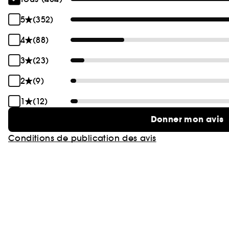
5
(352)
4
(88)
3
(23)
2
(9)
1
(12)
Donner mon avis
Conditions de publication des avis