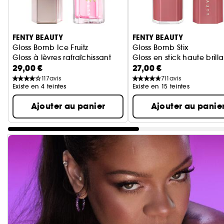
Ignorer le carrousel produits
FENTY BEAUTY
FENTY BEAUTY
Gloss Bomb Ice Fruitz
Gloss Bomb Stix
Gloss à lèvres rafraîchissant
Gloss en stick haute brill
29,00 €
27,00 €
117
avis
711
avis
Existe en 4 teintes
Existe en 15 teintes
Ajouter au panier
Ajouter au panie