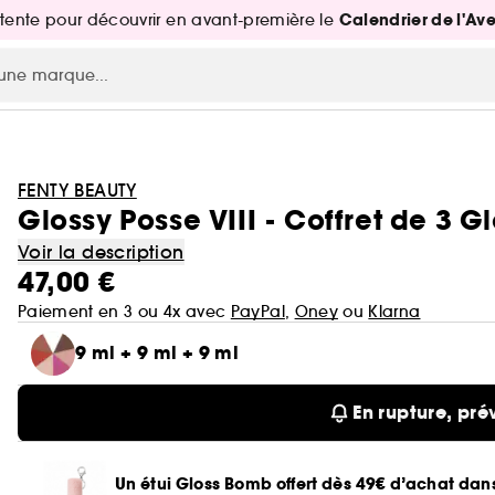
Calendrier de l'Av
attente pour découvrir en avant-première le
FENTY BEAUTY
Glossy Posse VIII - Coffret de 3 G
Voir la description
47,00 €
Paiement en 3 ou 4x avec
PayPal
,
Oney
ou
Klarna
9 ml + 9 ml + 9 ml
En rupture, pré
Un étui Gloss Bomb offert dès 49€ d’achat da