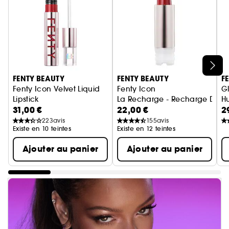
Ignorer le carrousel produits
FENTY BEAUTY
FENTY BEAUTY
F
Fenty Icon Velvet Liquid
Fenty Icon
G
Lipstick
La Recharge - Recharge De R
Hu
31,00 €
22,00 €
2
Rouge à lèvres mat liquide
223
avis
155
avis
Existe en 10 teintes
Existe en 12 teintes
Ajouter au panier
Ajouter au panier