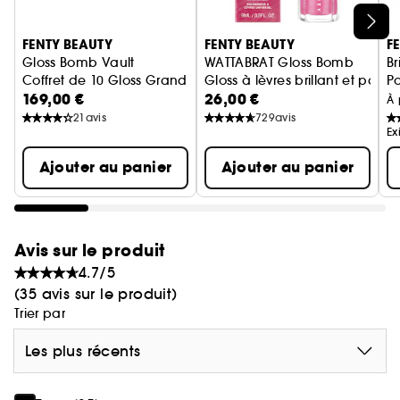
Bénéfices :
Ignorer le carrousel produits
FENTY TREATZ HUILE À LEVRES au parfum
FENTY BEAUTY
FENTY BEAUTY
F
SMURFBERRY
Gloss Bomb Vault
WATTABRAT Gloss Bomb
Br
Coffret de 10 Gloss Grand Format
Gloss à lèvres brillant et paille
Po
- Hydrate et renforce la barrière d'hydratation des
169,00 €
26,00 €
À 
lèvres pour un effet repulpé
21
avis
729
avis
- Adoucit et conditionne instantanément les
Ex
lèvres, améliore leur texture au fil du temps
Ajouter au panier
Ajouter au panier
- Nourrit les lèvres sèches et les gorge
d'hydratation
- Huiles de jojoba et d'églantier pour sceller
l'hydratation
Avis sur le produit
- Technologie adaptative au pH pour un éclat
4.7/5
personnalisé, subtil et brillant
(35 avis sur le produit)
- Applicateur mousse ultra-doux
Trier par
- Parfum baies
Les plus récents
GLOSS BOMB UNIVERSAL LIP LUMINIZER en teinte
SMURFETTE EFFECT