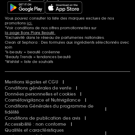
Vous pouvez consulter la liste des marques exclues de nos
Mentions additionnelles
promotions
ici.
*Voir conditions de nos offres promotionnelles sur
la page Bons Plans Beauté.
*Exclusivité dans le réseau de parfumeries nationales.
Clean at Sephora : Des formules aux ingrédients sélectionnés avec
soin
*k-beauty = beauté coréenne
*Beauty Trends = tendances beauté
*Wishlist = liste de souhaits
Mentions légales et CGU
Conditions générales de vente
Données personnelles et cookies
Cosmétovigilance et Nutrivigilance
Conditions Générales du programme de
fidélité
Conditions de publication des avis
Accessibilité : non conforme
Qualités et caractéristiques