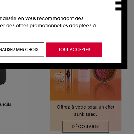
sonnalisée en vous recommandant des
ser des offres promotionnelles adaptées à
 de vous plaire via des publicités, y compris
NALISER MES CHOIX
TOUT ACCEPTER
e navigation, et de l'historique de vos
 de navigation sur notre site afin d’en
 les fraudes aux moyens de paiement et les
rcils
Offrez à votre peau un effet
sunkissed.
nctionnalités du site, tel que les cookies
us permettant d’accéder à votre compte lors
DÉCOUVRIR