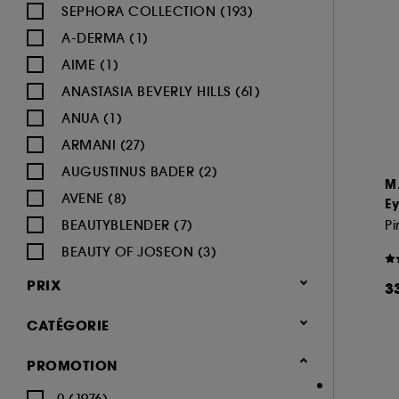
SEPHORA COLLECTION (193)
A-DERMA (1)
AIME (1)
ANASTASIA BEVERLY HILLS (61)
ANUA (1)
ARMANI (27)
AUGUSTINUS BADER (2)
M
AVENE (8)
E
BEAUTYBLENDER (7)
Pi
BEAUTY OF JOSEON (3)
BENEFIT COSMETICS (97)
PRIX
3
BIODERMA (9)
CATÉGORIE
BLACK UP (33)
BOBBI BROWN (60)
Maquillage
PROMOTION
BYOMA (5)
-25% sur une sélection maquillage
0 (1976)