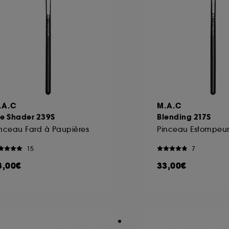
.A.C
M.A.C
ye Shader 239S
Blending 217S
nceau Fard à Paupières
Pinceau Estompeu
15
7
3,00€
33,00€