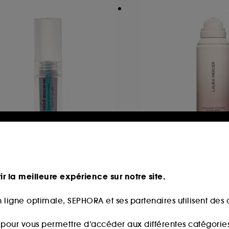
E MINI MACARON
LAURA MERCIER
quid nail powder
Ultra Blur Setting 
udre liquide pour ongles
Spray Fixateur
ir la meilleure expérience sur notre site.
4
10
,90€
42,00€
 ligne optimale, SEPHORA et ses partenaires utilisent des c
s pour vous permettre d’accéder aux différentes catégories, 