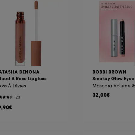
ATASHA DENONA
BOBBI BROWN
Need A Rose Lipgloss
Smokey Glow Eyes
oss À Lèvres
32,00€
23
9,90€