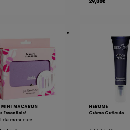
29,00€
E MINI MACARON
HEROME
s Essentiels!
Crème Cuticule
et de manucure