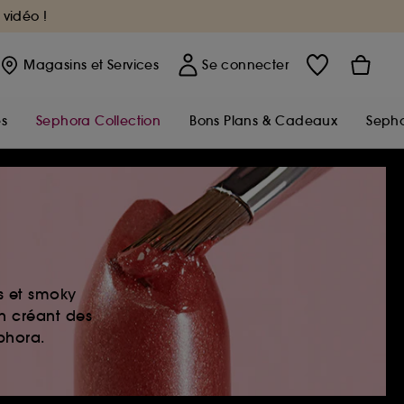
 vidéo !
Magasins
et Services
Se connecter
s
Sephora Collection
Bons Plans & Cadeaux
Sepho
es et smoky
en créant des
ephora.