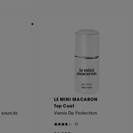
ous pouvez personnaliser vos choix concernant
cepter". Sephora pourra associer les
 personnelles collectées ou générées lors
ccepter". Voous pouvez à tout moment choisir
uez
ici
.
LE MINI MACARON
Top Coat
 sourcils
Vernis De Protection
17