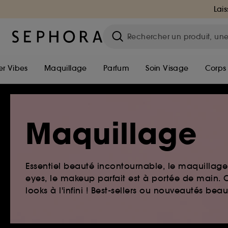
Lais
r Vibes
Maquillage
Parfum
Soin Visage
Corps
Maquillage
Essentiel beauté incontournable, le maquillage e
eyes, le makeup parfait est à portée de main. O
looks à l'infini ! Best-sellers ou nouveautés be