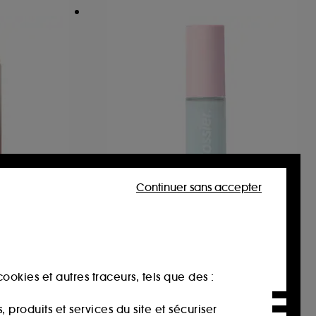
Continuer sans accepter
GLOSSIER
Spray
Lip Glaze
Huile à lèvres hydratante
23
26,50€
ookies et autres traceurs, tels que des :
produits et services du site et sécuriser