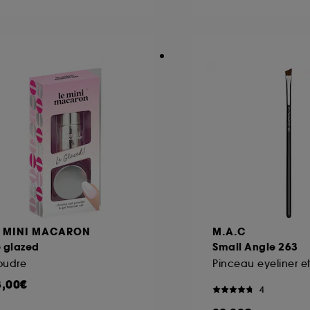
ôt et la lecture de ces traceurs requiert votre accord. V
rsonnaliser mes choix" ci-dessous ou décider de "tout ac
s Cookies, pour les finalités acceptées, avec les données
ur refuser tous les cookies, cliques sur "continuer sans a
tez obtenir plus d'information sur les cookies utilisés,
cliq
E MINI MACARON
M.A.C
e glazed
Small Angle 263
oudre
Pinceau eyeliner et
8,00€
4