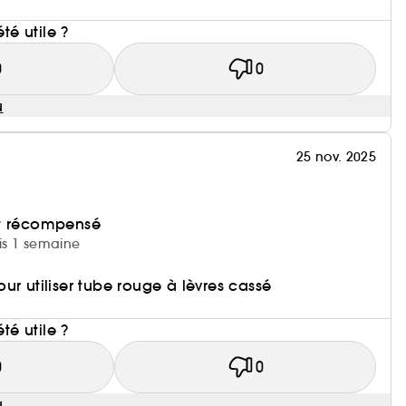
i
été utile ?
0
0
u
25 nov. 2025
et récompensé
uis 1 semaine
ur utiliser tube rouge à lèvres cassé
i
été utile ?
0
0
u