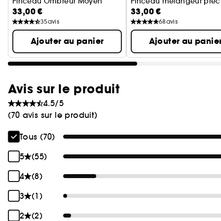
Pinceau Ombreur Moyen
Pinceau mélangeur préci
33,00 €
33,00 €
35
avis
68
avis
Ajouter au panier
Ajouter au panie
Avis sur le produit
4.5/5
(70 avis sur le produit)
Tous (70)
5
(55)
4
(8)
3
(1)
2
(2)