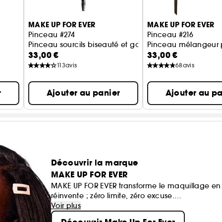
MAKE UP FOR EVER
MAKE UP FOR EVER
Pinceau #274
Pinceau #216
Pinceau sourcils biseauté et goupillon
Pinceau mélangeur p
33,00 €
33,00 €
113
avis
68
avis
r
Ajouter au panier
Ajouter au pa
Découvrir la marque
MAKE UP FOR EVER
MAKE UP FOR EVER transforme le maquillage en 
réinvente ; zéro limite, zéro excuse.
Ses formules haute performance suivent le rythme
Voir plus