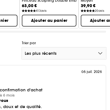
Pinceau Sculpting Double Embout
Moyen
63,00 €
39,90 €
413
avis
20
avis
nier
Ajouter au panier
Ajouter a
Trier par
Les plus récents
06 juil. 2026
 confirmation d'achat
is 6 mois
vous
s, doux et de qualité.