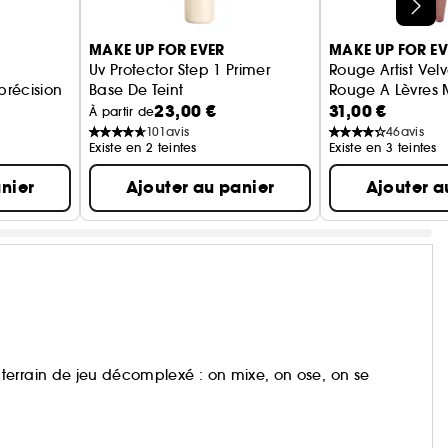
MAKE UP FOR EVER
MAKE UP FOR EV
Uv Protector Step 1 Primer
Rouge Artist Vel
récision
Base De Teint
Rouge A Lèvres 
23,00 €
31,00 €
À partir de
101
avis
46
avis
Existe en 2 teintes
Existe en 3 teintes
nier
Ajouter au panier
Ajouter a
terrain de jeu décomplexé : on mixe, on ose, on se
 et subliment toutes les carnations, quoi qu’il arrive.