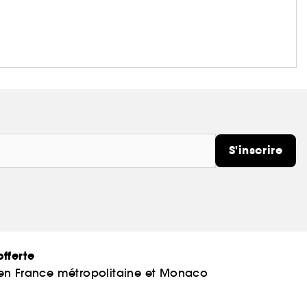
S'inscrire
fferte
 en France métropolitaine et Monaco