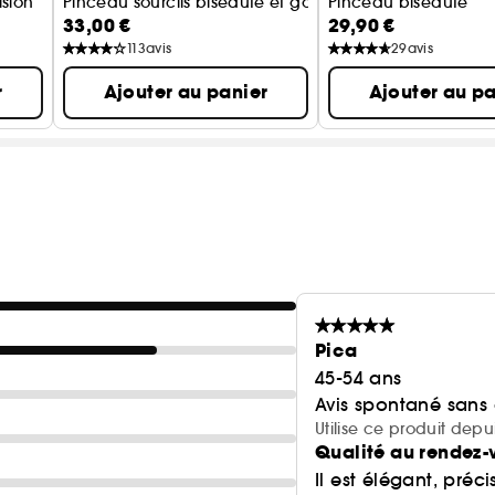
sion
Pinceau sourcils biseauté et goupillon
Pinceau biseauté
33,00 €
29,90 €
113
avis
29
avis
r
Ajouter au panier
Ajouter au pa
Pica
45-54 ans
Avis spontané sans
Utilise ce produit depu
Qualité au rendez-
Il est élégant, préci