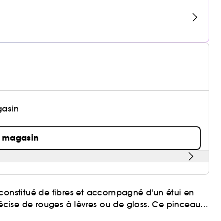
gasin
n magasin
 constitué de fibres et accompagné d'un étui en
récise de rouges à lèvres ou de gloss. Ce pinceau
que résulte d'une conception sur-mesure.