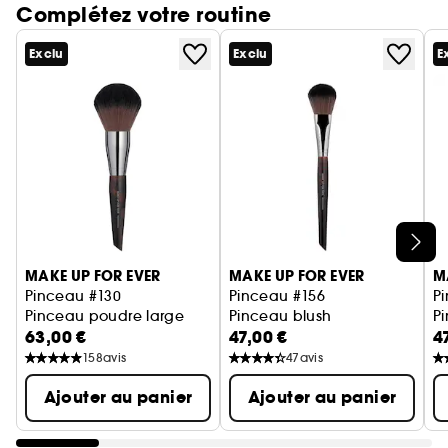
qualité et au design unique résulte d'une
Complétez votre routine
conception sur-mesure.
Exclu
Exclu
E
Ignorer le carrousel produits
MAKE UP FOR EVER
MAKE UP FOR EVER
M
Pinceau #130
Pinceau #156
P
Pinceau poudre large
Pinceau blush
P
63,00 €
47,00 €
4
158
avis
47
avis
Ajouter au panier
Ajouter au panier