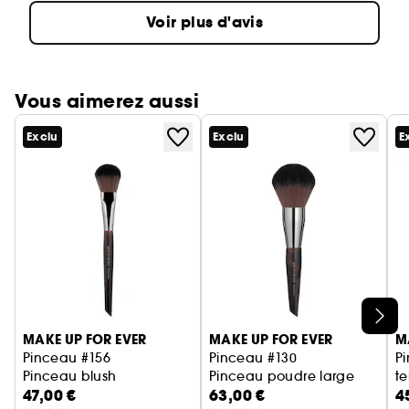
Voir plus d'avis
Vous aimerez aussi
Exclu
Exclu
E
Ignorer le carrousel produits
MAKE UP FOR EVER
MAKE UP FOR EVER
M
Pinceau #156
Pinceau #130
P
Pinceau blush
Pinceau poudre large
te
47,00 €
63,00 €
4