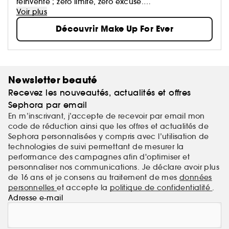
réinvente ; zéro limite, zéro excuse.
Ses formules haute performance suivent le rythme et
Voir plus
subliment toutes les carnations, quoi qu’il arrive.
Découvrir Make Up For Ever
Newsletter beauté
Recevez les nouveautés, actualités et offres
Sephora par email
En m’inscrivant, j’accepte de recevoir par email mon
code de réduction ainsi que les offres et actualités de
Sephora personnalisées y compris avec l’utilisation de
technologies de suivi permettant de mesurer la
performance des campagnes afin d'optimiser et
personnaliser nos communications. Je déclare avoir plus
de 16 ans et je consens au traitement de mes
données
personnelles
et accepte la
politique de confidentialité
.
Adresse e-mail