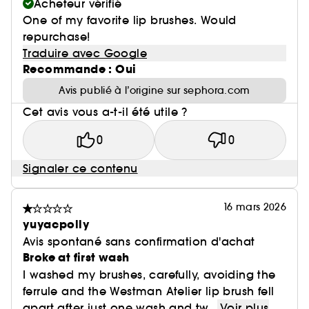
Acheteur vérifié
One of my favorite lip brushes. Would
repurchase!
Traduire avec Google
Recommande : Oui
Avis publié à l’origine sur sephora.com
Cet avis vous a-t-il été utile ?
0
0
Signaler ce contenu
16 mars 2026
yuyacpolly
Avis spontané sans confirmation d'achat
Broke at first wash
I washed my brushes, carefully, avoiding the
ferrule and the Westman Atelier lip brush fell
apart after just one wash and tw...
Voir plus