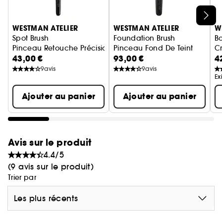
forêt d'Europe de l'Est certifiée par le Conseil de
Ignorer le carrousel produits
bonne gestion forestière.
WESTMAN ATELIER
WESTMAN ATELIER
W
Spot Brush
Foundation Brush
B
Hautes performances :
luxueux et résistant. Les
Pinceau Retouche Précision
Pinceau Fond De Teint
Cr
43,00 €
93,00 €
4
fibres de nylon (non prélevées sur des animaux)
9
avis
9
avis
sont ultra douces et offrent une densité, une
Ex
douceur et une fonction optimales.
Pour découvrir nos partis-pris Clean at Sephora,
Ajouter au panier
Ajouter au panier
cliquez
ici
Avis sur le produit
4.4/5
(9 avis sur le produit)
Trier par
Les plus récents