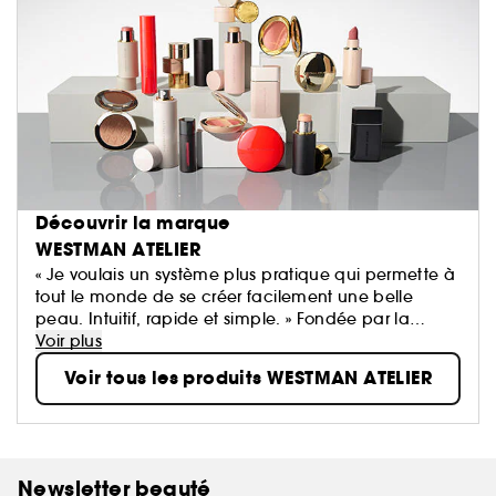
Découvrir la marque
WESTMAN ATELIER
« Je voulais un système plus pratique qui permette à
tout le monde de se créer facilement une belle
peau. Intuitif, rapide et simple. » Fondée par la
maquilleuse éditoriale Gucci Westman, la marque
Voir plus
de beauté propre Westman Atelier associe des
Voir tous les produits WESTMAN ATELIER
pigments hautes performances, des actifs de soin
cutané nourrissants et les formulations les plus sûres
à un œil extraordinaire pour la couleur. Il en résulte
un concept nouveau qui permet à tout le monde de
se créer facilement une peau d'une beauté
Newsletter beauté
saisissante, aussi agréable au toucher qu'à l'œil.