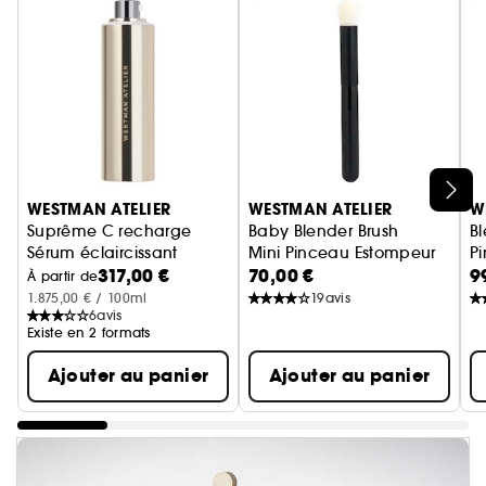
Ignorer le carrousel produits
WESTMAN ATELIER
WESTMAN ATELIER
W
Suprême C recharge
Baby Blender Brush
Bl
Sérum éclaircissant
Mini Pinceau Estompeur
P
317,00 €
70,00 €
9
À partir de
1.875,00 € / 100ml
19
avis
6
avis
Existe en 2 formats
Ajouter au panier
Ajouter au panier