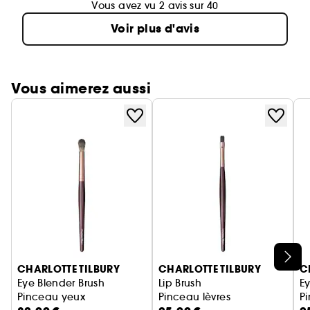
Vous avez vu 2 avis sur 40
Voir plus d'avis
Vous aimerez aussi
Ignorer le carrousel produits
CHARLOTTE TILBURY
CHARLOTTE TILBURY
C
Eye Blender Brush
Lip Brush
Ey
Pinceau yeux
Pinceau lèvres
P