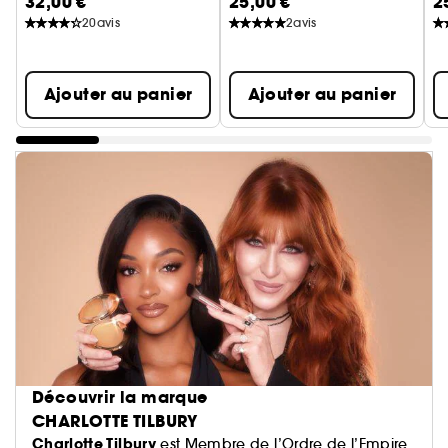
32,00 €
25,00 €
2
20
avis
2
avis
Ajouter au panier
Ajouter au panier
Découvrir la marque
CHARLOTTE TILBURY
Charlotte Tilbury
est Membre de l’Ordre de l’Empire