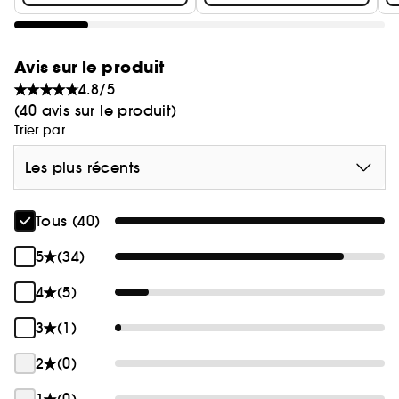
quelques pinceaux essentiels pour obtenir un fini
parfait. Ma gamme ne compte que huit pinceaux
essentiels, qui fonctionnent parfaitement avec
Avis sur le produit
mes formules. Se maquiller devient un jeu
4.8/5
d’enfant !" - Charlotte Tilbury
(40 avis sur le produit)
Trier par
Les plus récents
Tous (40)
5
(34)
4
(5)
3
(1)
2
(0)