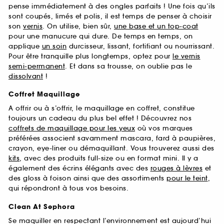
pense immédiatement à des ongles parfaits ! Une fois qu’ils
sont coupés, limés et polis, il est temps de penser à choisir
son
vernis
. On utilise, bien sûr,
une base et un top-coat
pour une manucure qui dure. De temps en temps, on
applique
un soin
durcisseur, lissant, fortifiant ou nourrissant.
Pour être tranquille plus longtemps, optez pour
le vernis
semi-permanent
. Et dans sa trousse, on oublie pas le
dissolvant
!
Coffret Maquillage
A offrir ou à s’offrir, le maquillage en coffret, constitue
toujours un cadeau du plus bel effet ! Découvrez nos
coffrets de maquillage pour les yeux
où vos marques
préférées associent savamment mascara, fard à paupières,
crayon, eye-liner ou démaquillant. Vous trouverez aussi des
kits
, avec des produits full-size ou en format mini. Il y a
également des écrins élégants avec des
rouges à lèvres
et
des gloss à foison ainsi que des assortiments
pour le teint
,
qui répondront à tous vos besoins.
Clean At Sephora
Se maquiller en respectant l’environnement est aujourd’hui