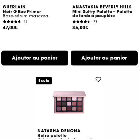
GUERLAIN
ANASTASIA BEVERLY HILLS
Noir G Bee Primer
Mini Sultry Palette – Palette
de fards à paupière
Base-sérum mascara
17
79
47,00€
35,00€
Ajouter au panier
Ajouter au panier
Exclu
NATASHA DENONA
Retro palette