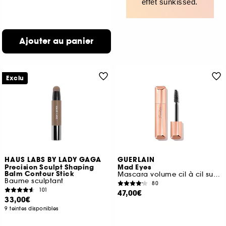
effet sunkissed.
Ajouter au panier
Exclu
HAUS LABS BY LADY GAGA
GUERLAIN
Precision Sculpt Shaping
Mad Eyes
Balm Contour Stick
Mascara volume cil à cil sur-mesure
Baume sculptant
80
101
47,00€
33,00€
9 teintes disponibles