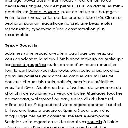
ménage. Soyez aussi « mani-ready »* car en terme de
beauté des ongles, tout est permis ! Puis, on adore les mini-
produits, en
format voyage
, pour optimiser ses bagages.
Enfin, laissez-vous tenter par les produits labellisés
Clean at
Sephora
, pour un maquillage naturel, une beauté plus
responsable, synonyme d’une consommation plus
raisonnable.
Yeux + Sourcils
Sublimez votre regard avec le maquillage des yeux qui
vous conviendra le mieux ! Ambiance makeup no makeup :
les
fards à paupières
nude, en vue d’un rendu naturel, se
font la part belle. Pour des looks plus recherchés, piochez
parmi les
palettes yeux
dont les ombres aux milliers de
couleurs et aux finis mats, satinés, nacrés ou métallisés
vous font rêver. Ajoutez un trait d’
eyeliner
, de
crayon ou de
khôl
afin de souligner vos yeux de biche. Quelques touches
de
mascara
, waterproof ou pas, sur les cils du haut (et
même du bas !) agrandiront votre regard comme il se doit.
Utilisez une
base à paupières
(primer) pour que votre
maquillage des yeux conserve une tenue exemplaire !
Sculptez votre regard en re-dessinant vos
sourcils
à l’aide
d’un crayon, d’un mascara ou d’une ombre et d’un