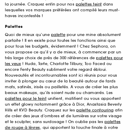
la journée. Craquez enfin pour nos
palettes teint
dans
lesquelles vos marques préférées ont compilé leurs must-
haves incontestés !
Palettes
Quoi de mieux qu’une
palette
pour une mine absolument
parfaite ! Il en existe pour toutes les fonctions ainsi que
pour tous les budgets, évidemment ! Chez Sephora, on
vous propose ce qu’il y a de mieux, à commencer par un
très large choix de près de 300 références de
palettes pour
les yeux
! Huda, Tarte, Charlotte Tilbury, Too Faced ou
encore Fenty Beauty subliment votre regard ébloui.
Nouveautés et incontournables sont ici réunis pour vous
inviter à plonger au cœur de la beauté autour de fards
mats, satinés, irisés ou pailletés. A vous de créer les plus
beaux makeups, qu’ils soient nude ou chamarrés. Les
palettes pour le teint
unifient, matifient ou vous apportent
un effet glowy notamment grâce à Dior, Anastasia Beverly
Hills et KVD Beauty. Craquez sur les
palette contouring
afin
de créer des jeux d’ombres et de lumières sur votre visage
et le sculpter, sans surdosage ! On oublie pas les
palettes
de rouge à lèvres
, qui apportent la touche finale à votre