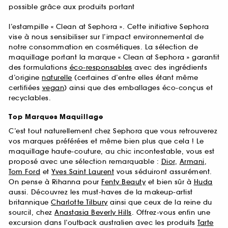
possible grâce aux produits portant
l’estampille « Clean at Sephora ». Cette initiative Sephora
vise à nous sensibiliser sur l’impact environnemental de
notre consommation en cosmétiques. La sélection de
maquillage portant la marque « Clean at Sephora » garantit
des formulations
éco-responsables
avec des ingrédients
d’origine
naturelle
(certaines d’entre elles étant même
certifiées
vegan
) ainsi que des emballages éco-conçus et
recyclables.
Top Marques Maquillage
C’est tout naturellement chez Sephora que vous retrouverez
vos marques préférées et même bien plus que cela ! Le
maquillage haute-couture, au chic incontestable, vous est
proposé avec une sélection remarquable :
Dior
,
Armani
,
Tom Ford
et
Yves Saint Laurent
vous séduiront assurément.
On pense à Rihanna pour
Fenty Beauty
et bien sûr à
Huda
aussi. Découvrez les must-haves de la makeup-artist
britannique
Charlotte Tilbury
ainsi que ceux de la reine du
sourcil, chez
Anastasia Beverly Hills
. Offrez-vous enfin une
excursion dans l’outback australien avec les produits
Tarte