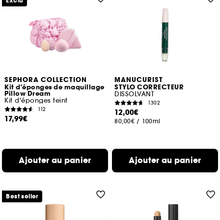
Exclu
SEPHORA COLLECTION
MANUCURIST
Kit d'éponges de maquillage
STYLO CORRECTEUR
Pillow Dream
DISSOLVANT
Kit d'éponges teint
1302
112
12,00€
17,99€
80,00€
/
100ml
Ajouter au panier
Ajouter au panier
Best seller