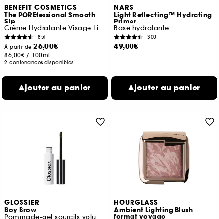
BENEFIT COSMETICS
NARS
The POREfessional Smooth
Light Reflecting™ Hydrating
Sip
Primer
Crème Hydratante Visage Lissante pour les pores
Base hydratante
851
300
26,00€
49,00€
À partir de
86,00€
/
100ml
2 contenances disponibles
Ajouter au panier
Ajouter au panier
GLOSSIER
HOURGLASS
Boy Brow
Ambient Lighting Blush
format voyage
Pommade-gel sourcils volumateur