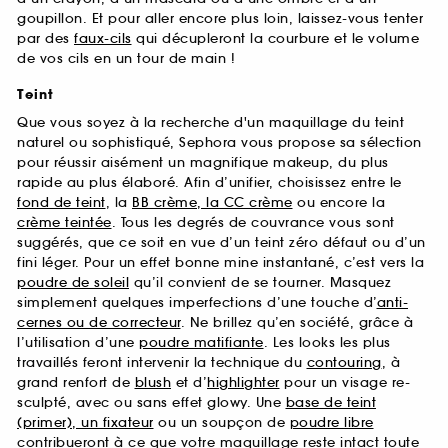
goupillon. Et pour aller encore plus loin, laissez-vous tenter
par des
faux-cils
qui décupleront la courbure et le volume
de vos cils en un tour de main !
Teint
Que vous soyez à la recherche d'un maquillage du teint
naturel ou sophistiqué, Sephora vous propose sa sélection
pour réussir aisément un magnifique makeup, du plus
rapide au plus élaboré. Afin d’unifier, choisissez entre le
fond de teint
, la
BB crème, la CC crème
ou encore la
crème teintée
. Tous les degrés de couvrance vous sont
suggérés, que ce soit en vue d’un teint zéro défaut ou d’un
fini léger. Pour un effet bonne mine instantané, c’est vers la
poudre de soleil
qu’il convient de se tourner. Masquez
simplement quelques imperfections d’une touche d’
anti-
cernes ou de correcteur
. Ne brillez qu’en société, grâce à
l’utilisation d’une
poudre matifiante
. Les looks les plus
travaillés feront intervenir la technique du
contouring
, à
grand renfort de
blush
et d’
highlighter
pour un visage re-
sculpté, avec ou sans effet glowy. Une
base de teint
(primer), un fixateur
ou un soupçon de
poudre libre
contribueront à ce que votre maquillage reste intact toute