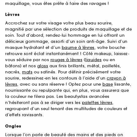
maquillage, vous êtes prête à faire des ravages !
Lèvres
Accrochez sur votre visage votre plus beau sourire,
magnifié par une sélection de produits de maquillage et de
soin. Tout d’abord, rendez-lui hommage en lui offrant un
délicieux gommage, assorti d’un soin anti-âge. Suivi d’un
masque hydratant et d’un
baume à lèvres
, votre bouche
retrouve sont éclat instantanément ! Côté makeup, laissez-
vous séduire par nos
rouges à lèvres
(
liquides
ou en
bâtons) et nos
gloss
aux finis brillants, métal, pailletés,
nacrés,
mats
ou satinés. Pour définir précisément votre
sourire, redessinez-en les contours à l’aide d’un
crayon à
lèvres
, avec ou sans réserve ! Optez pour une
base
lissante,
nourrissante ou repulpante qui, en plus, vous assurera que
la couleur ne filera pas. Les beautystas avancées
n’hésiteront pas à se diriger vers les
palettes lèvres
,
regroupant d’un seul tenant des multitudes de couleurs et
d’effets ravissants.
Ongles
Lorsque l’on parle de beauté des mains et des pieds on