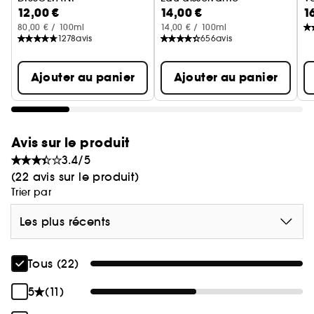
12,00 €
14,00 €
1
80,00 € / 100ml
14,00 € / 100ml
1278
avis
656
avis
Ajouter au panier
Ajouter au panier
Avis sur le produit
3.4/5
(22 avis sur le produit)
Trier par
Les plus récents
Tous (22)
5
(11)