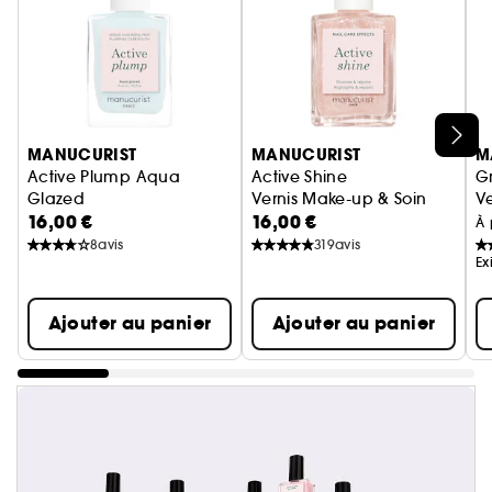
Ignorer le carrousel produits
MANUCURIST
MANUCURIST
M
Active Plump Aqua
Active Shine
G
Glazed
Vernis Make-up & Soin
Ve
16,00 €
16,00 €
Vernis soin repulpant aux reflets bleu holographique
À 
8
avis
319
avis
Ex
Ajouter au panier
Ajouter au panier