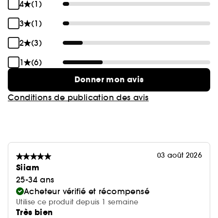
4
(1)
3
(1)
2
(3)
1
(6)
Donner mon avis
Conditions de publication des avis
03 août 2026
Siiam
25-34 ans
Acheteur vérifié et récompensé
Utilise ce produit depuis 1 semaine
Très bien