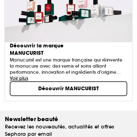
Découvrir la marque
MANUCURIST
Manucurist est une marque française qui réinvente
la manucure avec des vernis et soins alliant
performance, innovation et ingrédients d’origine
naturelle. Des formules plus clean pour des ongles
Voir plus
sublimés, sans compromis sur la couleur ou la tenue.
Découvrir MANUCURIST
Your nails but better !
Newsletter beauté
Recevez les nouveautés, actualités et offres
Sephora par email