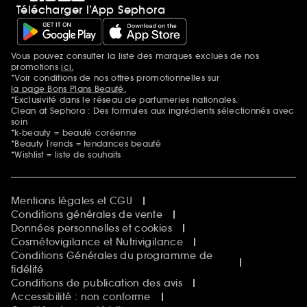
Télécharger l’App Sephora
Vous pouvez consulter la liste des marques exclues de nos
Mentions additionnelles
promotions
ici.
*Voir conditions de nos offres promotionnelles sur
la page Bons Plans Beauté.
*Exclusivité dans le réseau de parfumeries nationales.
Clean at Sephora : Des formules aux ingrédients sélectionnés avec
soin
*k-beauty = beauté coréenne
*Beauty Trends = tendances beauté
*Wishlist = liste de souhaits
Mentions légales et CGU
Conditions générales de vente
Données personnelles et cookies
Cosmétovigilance et Nutrivigilance
Conditions Générales du programme de
fidélité
Conditions de publication des avis
Accessibilité : non conforme