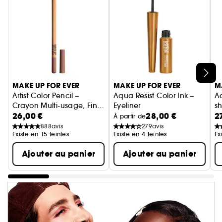
Ignorer le carrousel produits
MAKE UP FOR EVER
MAKE UP FOR EVER
M
Artist Color Pencil –
Aqua Resist Color Ink –
A
Crayon Multi-usage, Fini
Eyeliner
s
26,00 €
28,00 €
2
Mat Ou Scintillant
F
À partir de
888
avis
279
avis
Existe en 15 teintes
Existe en 4 teintes
Ex
Ajouter au panier
Ajouter au panier