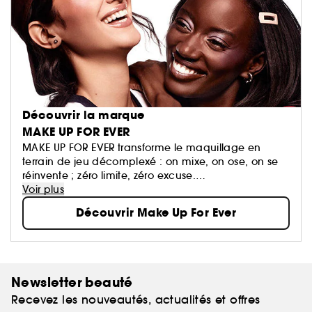
Découvrir la marque
MAKE UP FOR EVER
MAKE UP FOR EVER transforme le maquillage en
terrain de jeu décomplexé : on mixe, on ose, on se
réinvente ; zéro limite, zéro excuse.
Ses formules haute performance suivent le rythme et
Voir plus
subliment toutes les carnations, quoi qu’il arrive.
Découvrir Make Up For Ever
Newsletter beauté
Recevez les nouveautés, actualités et offres