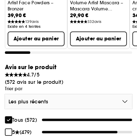
Artist Face Powders –
Volume Artist Mascara –
Ar
Bronzer
Mascara Volume
c
39,90 €
29,90 €
3
Modulable, Sans Paquet
3 RAISONS D'UTILISER NOTRE CRAYON À LÈVRES :
139
avis
332
avis
Existe en 4 teintes
Ex
Base adhérente : En utilisant notre crayon Artist
Ajouter au panier
Ajouter au panier
Color Pencil Extrême, vous maximisez la tenue de
votre rouge à lèvres jusqu'à 3 heures
supplémentaires par rapport à sa tenue initiale**.
Avis sur le produit
Barrière protectrice : Il permet aussi à votre votre
4.7/5
rouge à lèvres de ne pas filler dans les ridules.
(572 avis sur le produit)
Trier par
Maximisateur d'intensité : Vous pouvez appliquer
l'Artist Color Pencil Extrême comme base, il
Les plus récents
intensifiera la couleur de notre rouge à lèvres
Rouge Artist For Ever.
Tous (572)
5
(479)