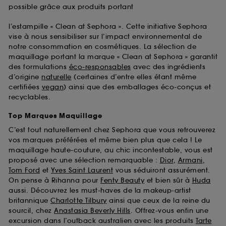
possible grâce aux produits portant
l’estampille « Clean at Sephora ». Cette initiative Sephora
vise à nous sensibiliser sur l’impact environnemental de
notre consommation en cosmétiques. La sélection de
maquillage portant la marque « Clean at Sephora » garantit
des formulations
éco-responsables
avec des ingrédients
d’origine
naturelle
(certaines d’entre elles étant même
certifiées
vegan
) ainsi que des emballages éco-conçus et
recyclables.
Top Marques Maquillage
C’est tout naturellement chez Sephora que vous retrouverez
vos marques préférées et même bien plus que cela ! Le
maquillage haute-couture, au chic incontestable, vous est
proposé avec une sélection remarquable :
Dior
,
Armani
,
Tom Ford
et
Yves Saint Laurent
vous séduiront assurément.
On pense à Rihanna pour
Fenty Beauty
et bien sûr à
Huda
aussi. Découvrez les must-haves de la makeup-artist
britannique
Charlotte Tilbury
ainsi que ceux de la reine du
sourcil, chez
Anastasia Beverly Hills
. Offrez-vous enfin une
excursion dans l’outback australien avec les produits
Tarte