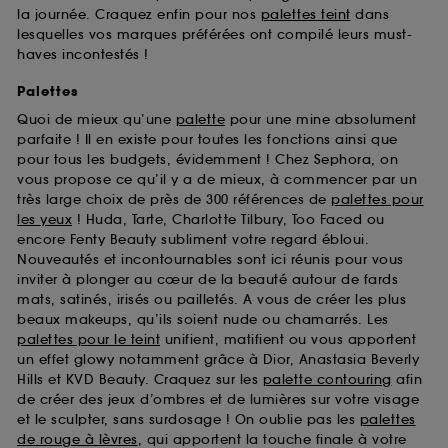
la journée. Craquez enfin pour nos
palettes teint
dans
lesquelles vos marques préférées ont compilé leurs must-
haves incontestés !
Palettes
Quoi de mieux qu’une
palette
pour une mine absolument
parfaite ! Il en existe pour toutes les fonctions ainsi que
pour tous les budgets, évidemment ! Chez Sephora, on
vous propose ce qu’il y a de mieux, à commencer par un
très large choix de près de 300 références de
palettes pour
les yeux
! Huda, Tarte, Charlotte Tilbury, Too Faced ou
encore Fenty Beauty subliment votre regard ébloui.
Nouveautés et incontournables sont ici réunis pour vous
inviter à plonger au cœur de la beauté autour de fards
mats, satinés, irisés ou pailletés. A vous de créer les plus
beaux makeups, qu’ils soient nude ou chamarrés. Les
palettes pour le teint
unifient, matifient ou vous apportent
un effet glowy notamment grâce à Dior, Anastasia Beverly
Hills et KVD Beauty. Craquez sur les
palette contouring
afin
de créer des jeux d’ombres et de lumières sur votre visage
et le sculpter, sans surdosage ! On oublie pas les
palettes
de rouge à lèvres
, qui apportent la touche finale à votre