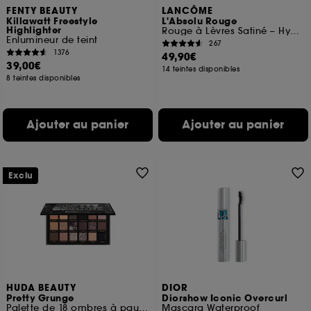
FENTY BEAUTY
LANCÔME
Killawatt Freestyle
L'Absolu Rouge
Highlighter
Rouge à Lèvres Satiné – Hydratation & Confort Longue Tenue
Enlumineur de teint
267
1376
49,90€
39,00€
14 teintes disponibles
8 teintes disponibles
Ajouter au panier
Ajouter au panier
Exclu
HUDA BEAUTY
DIOR
Pretty Grunge
Diorshow Iconic Overcurl
Palette de 18 ombres à paupières
Mascara Waterproof