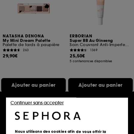
NATASHA DENONA
ERBORIAN
My Mini Dream Palette
Super BB Au Ginseng
Palette de fards à paupière
Soin Couvrant Anti-Imperfections Format Voyage
263
1369
29,90€
25,50€
5 contenances disponibles
Ajouter au panier
Ajouter au panier
Continuer sans accepter
Best seller
Exclu
Nous utilisons des cookies afin de vous offrir la