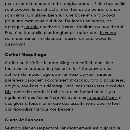
pense immédiatement à des ongles parfaits ! Une fois qu’ils
sont coupés, limés et polis, il est temps de penser à choisir
son
vernis
. On utilise, bien sûr,
une base et un top-coat
pour une manucure qui dure. De temps en temps, on
applique
un soin
durcisseur, lissant, fortifiant ou nourrissant.
Pour être tranquille plus longtemps, optez pour
le vernis
semi-permanent
. Et dans sa trousse, on oublie pas le
dissolvant
!
Coffret Maquillage
A offrir ou à s’offrir, le maquillage en coffret, constitue
toujours un cadeau du plus bel effet ! Découvrez nos
coffrets de maquillage pour les yeux
où vos marques
préférées associent savamment mascara, fard à paupières,
crayon, eye-liner ou démaquillant. Vous trouverez aussi des
kits
, avec des produits full-size ou en format mini. Il y a
également des écrins élégants avec des
rouges à lèvres
et
des gloss à foison ainsi que des assortiments
pour le teint
,
qui répondront à tous vos besoins.
Clean At Sephora
Se maquiller en respectant l’environnement est aujourd’hui