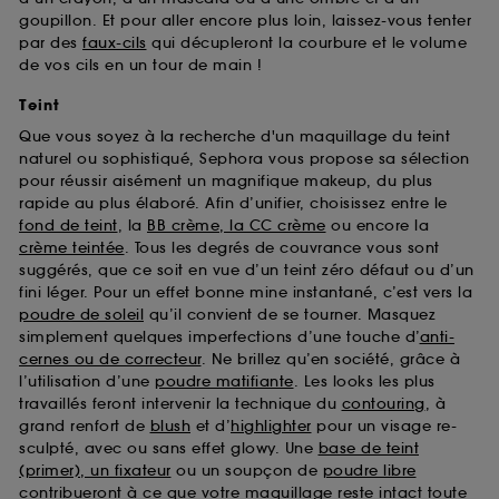
goupillon. Et pour aller encore plus loin, laissez-vous tenter
par des
faux-cils
qui décupleront la courbure et le volume
de vos cils en un tour de main !
Teint
Que vous soyez à la recherche d'un maquillage du teint
naturel ou sophistiqué, Sephora vous propose sa sélection
pour réussir aisément un magnifique makeup, du plus
rapide au plus élaboré. Afin d’unifier, choisissez entre le
fond de teint
, la
BB crème, la CC crème
ou encore la
crème teintée
. Tous les degrés de couvrance vous sont
suggérés, que ce soit en vue d’un teint zéro défaut ou d’un
fini léger. Pour un effet bonne mine instantané, c’est vers la
poudre de soleil
qu’il convient de se tourner. Masquez
simplement quelques imperfections d’une touche d’
anti-
cernes ou de correcteur
. Ne brillez qu’en société, grâce à
l’utilisation d’une
poudre matifiante
. Les looks les plus
travaillés feront intervenir la technique du
contouring
, à
grand renfort de
blush
et d’
highlighter
pour un visage re-
sculpté, avec ou sans effet glowy. Une
base de teint
(primer), un fixateur
ou un soupçon de
poudre libre
contribueront à ce que votre maquillage reste intact toute