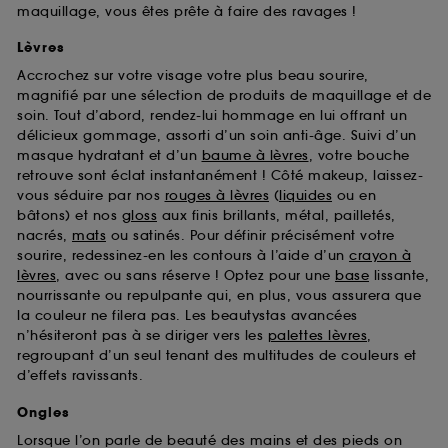
maquillage, vous êtes prête à faire des ravages !
Lèvres
Accrochez sur votre visage votre plus beau sourire,
magnifié par une sélection de produits de maquillage et de
soin. Tout d’abord, rendez-lui hommage en lui offrant un
délicieux gommage, assorti d’un soin anti-âge. Suivi d’un
masque hydratant et d’un
baume à lèvres
, votre bouche
retrouve sont éclat instantanément ! Côté makeup, laissez-
vous séduire par nos
rouges à lèvres
(
liquides
ou en
bâtons) et nos
gloss
aux finis brillants, métal, pailletés,
nacrés,
mats
ou satinés. Pour définir précisément votre
sourire, redessinez-en les contours à l’aide d’un
crayon à
lèvres
, avec ou sans réserve ! Optez pour une
base
lissante,
nourrissante ou repulpante qui, en plus, vous assurera que
la couleur ne filera pas. Les beautystas avancées
n’hésiteront pas à se diriger vers les
palettes lèvres
,
regroupant d’un seul tenant des multitudes de couleurs et
d’effets ravissants.
Ongles
Lorsque l’on parle de beauté des mains et des pieds on