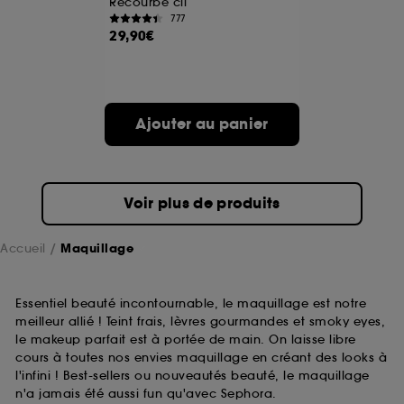
Recourbe cil
777
29,90€
A l'exception des cookies techniques, le dépôt et la
lecture de ces traceurs requiert votre accord. Vous
pouvez personnaliser vos choix concernant le dépôt
de ces cookies grâce au bouton "personnaliser mes
choix" ci-dessous ou décider de "tout accepter".
Ajouter au panier
Sephora pourra associer les informations de
navigation collectées par ces Cookies, pour les
finalités acceptées, avec les données personnelles
collectées ou générées lors de votre activité en ligne
ou en magasin. Pour refuser tous les cookies, cliques
Voir plus de produits
sur "continuer sans accepter". Voous pouvez à tout
moment choisir de retirer votrte consentement. Si vous
souhaitez obtenir plus d'information sur les cookies
Accueil
Maquillage
utilisés,
cliquez
ici
.
Essentiel beauté incontournable, le maquillage est notre
meilleur allié ! Teint frais, lèvres gourmandes et smoky eyes,
le makeup parfait est à portée de main. On laisse libre
cours à toutes nos envies maquillage en créant des looks à
l'infini ! Best-sellers ou nouveautés beauté, le maquillage
n'a jamais été aussi fun qu'avec Sephora.