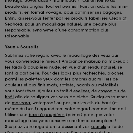
ménage. Soyez aussi « mani-ready »* car en terme de
beauté des ongles, tout est permis ! Puis, on adore les mini-
produits, en
format voyage
, pour optimiser ses bagages.
Enfin, laissez-vous tenter par les produits labellisés
Clean at
Sephora
, pour un maquillage naturel, une beauté plus
responsable, synonyme d’une consommation plus
raisonnable.
Yeux + Sourcils
Sublimez votre regard avec le maquillage des yeux qui
vous conviendra le mieux ! Ambiance makeup no makeup :
les
fards à paupières
nude, en vue d’un rendu naturel, se
font la part belle. Pour des looks plus recherchés, piochez
parmi les
palettes yeux
dont les ombres aux milliers de
couleurs et aux finis mats, satinés, nacrés ou métallisés
vous font rêver. Ajoutez un trait d’
eyeliner
, de
crayon ou de
khôl
afin de souligner vos yeux de biche. Quelques touches
de
mascara
, waterproof ou pas, sur les cils du haut (et
même du bas !) agrandiront votre regard comme il se doit.
Utilisez une
base à paupières
(primer) pour que votre
maquillage des yeux conserve une tenue exemplaire !
Sculptez votre regard en re-dessinant vos
sourcils
à l’aide
d’un crayon, d’un mascara ou d’une ombre et d’un