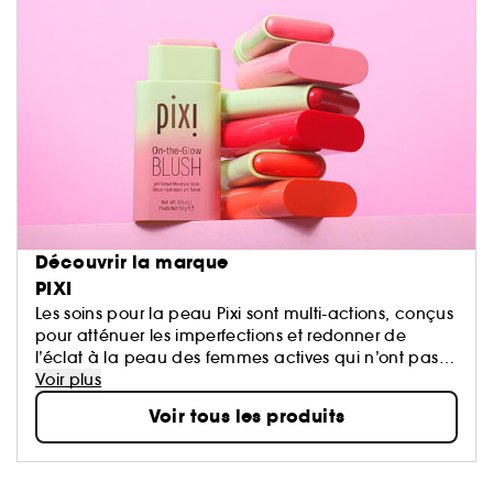
Découvrir la marque
PIXI
Les soins pour la peau Pixi sont multi-actions, conçus
pour atténuer les imperfections et redonner de
l’éclat à la peau des femmes actives qui n’ont pas
de temps à perdre. La marque offre des formules
Voir plus
innovantes, enrichies d'actifs et d'ingrédients
Voir tous les produits
d'origine végétale.