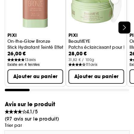
Ignorer le carrousel produits
PIXI
PIXI
P
On-the-Glow Bronze
BeautifEYE
O
Stick Hydratant Teinté Effet Bonne Mine
Patchs éclaircissant pour les 
Il
26,00 €
28,00 €
2
13
avis
31,82 € / 100g
Existe en 4 teintes
111
avis
Ex
Ajouter au panier
Ajouter au panier
Avis sur le produit
4.1/5
(97 avis sur le produit)
Trier par