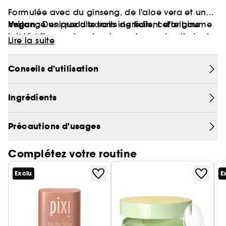
Formulée avec du ginseng, de l'aloe vera et un
Vegan :
mélange unique d'extraits de fruits, cette baume
Des produits sans ingrédient d’origine
teinté offre une touche de couleur naturelle tout
animale.
Lire la suite
en hydratant et en conditionnant la peau.
Appliquez sur les joues et les lèvres pour une
Conseils d'utilisation
légère teinte, parfait pour les déplacements!
Ingrédients
Précautions d'usages
Complétez votre routine
Exclu
E