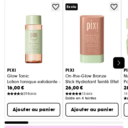
Exclu
Ignorer le carrousel produits
PIXI
PIXI
P
Glow Tonic
On-the-Glow Bronze
Nu
Lotion tonique exfoliante - Format voyage
Stick Hydratant Teinté Effet B
Pa
16,00 €
26,00 €
2
298
avis
13
avis
14
Existe en 4 teintes
Ajouter au panier
Ajouter au panier