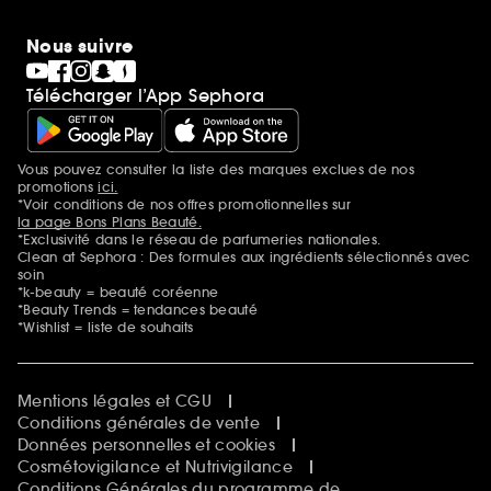
Nous suivre
Télécharger l’App Sephora
Vous pouvez consulter la liste des marques exclues de nos
Mentions additionnelles
promotions
ici.
*Voir conditions de nos offres promotionnelles sur
la page Bons Plans Beauté.
*Exclusivité dans le réseau de parfumeries nationales.
Clean at Sephora : Des formules aux ingrédients sélectionnés avec
soin
*k-beauty = beauté coréenne
*Beauty Trends = tendances beauté
*Wishlist = liste de souhaits
Mentions légales et CGU
Conditions générales de vente
Données personnelles et cookies
Cosmétovigilance et Nutrivigilance
Conditions Générales du programme de