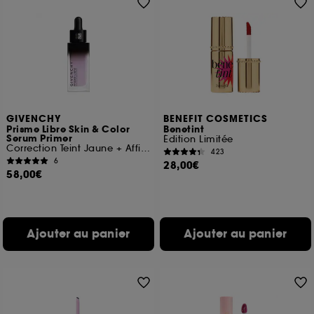
GIVENCHY
BENEFIT COSMETICS
Prisme Libre Skin & Color
Benetint
Serum Primer
Édition Limitée
Correction Teint Jaune + Affineur Pores
423
6
28,00€
58,00€
Ajouter au panier
Ajouter au panier