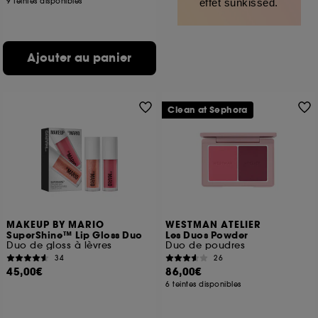
9 teintes disponibles
effet sunkissed.
Ajouter au panier
Clean at Sephora
MAKEUP BY MARIO
WESTMAN ATELIER
SuperShine™ Lip Gloss Duo
Les Duos Powder
Duo de gloss à lèvres
Duo de poudres
34
26
45,00€
86,00€
6 teintes disponibles