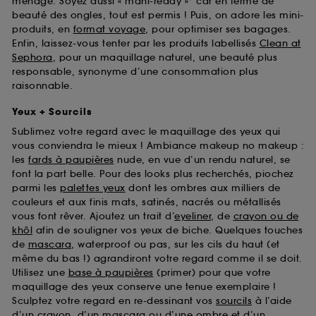
ménage. Soyez aussi « mani-ready »* car en terme de
beauté des ongles, tout est permis ! Puis, on adore les mini-
produits, en
format voyage
, pour optimiser ses bagages.
Enfin, laissez-vous tenter par les produits labellisés
Clean at
Sephora
, pour un maquillage naturel, une beauté plus
responsable, synonyme d’une consommation plus
raisonnable.
Yeux + Sourcils
Sublimez votre regard avec le maquillage des yeux qui
vous conviendra le mieux ! Ambiance makeup no makeup :
les
fards à paupières
nude, en vue d’un rendu naturel, se
font la part belle. Pour des looks plus recherchés, piochez
parmi les
palettes yeux
dont les ombres aux milliers de
couleurs et aux finis mats, satinés, nacrés ou métallisés
vous font rêver. Ajoutez un trait d’
eyeliner
, de
crayon ou de
khôl
afin de souligner vos yeux de biche. Quelques touches
de
mascara
, waterproof ou pas, sur les cils du haut (et
même du bas !) agrandiront votre regard comme il se doit.
Utilisez une
base à paupières
(primer) pour que votre
maquillage des yeux conserve une tenue exemplaire !
Sculptez votre regard en re-dessinant vos
sourcils
à l’aide
d’un crayon, d’un mascara ou d’une ombre et d’un