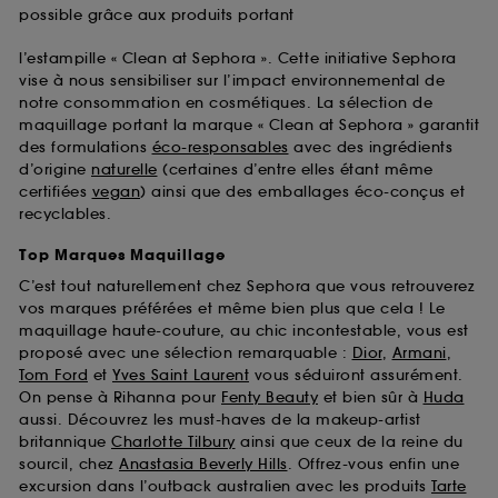
possible grâce aux produits portant
l’estampille « Clean at Sephora ». Cette initiative Sephora
vise à nous sensibiliser sur l’impact environnemental de
notre consommation en cosmétiques. La sélection de
maquillage portant la marque « Clean at Sephora » garantit
des formulations
éco-responsables
avec des ingrédients
d’origine
naturelle
(certaines d’entre elles étant même
certifiées
vegan
) ainsi que des emballages éco-conçus et
recyclables.
Top Marques Maquillage
C’est tout naturellement chez Sephora que vous retrouverez
vos marques préférées et même bien plus que cela ! Le
maquillage haute-couture, au chic incontestable, vous est
proposé avec une sélection remarquable :
Dior
,
Armani
,
Tom Ford
et
Yves Saint Laurent
vous séduiront assurément.
On pense à Rihanna pour
Fenty Beauty
et bien sûr à
Huda
aussi. Découvrez les must-haves de la makeup-artist
britannique
Charlotte Tilbury
ainsi que ceux de la reine du
sourcil, chez
Anastasia Beverly Hills
. Offrez-vous enfin une
excursion dans l’outback australien avec les produits
Tarte