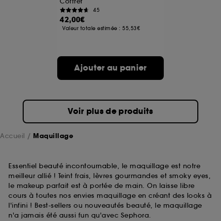
Coffret
45
42,00€
A l'exception des cookies techniques, le dépôt et la
Valeur totale estimée :
55,53€
lecture de ces traceurs requiert votre accord. Vous
pouvez personnaliser vos choix concernant le dépôt
de ces cookies grâce au bouton "personnaliser mes
choix" ci-dessous ou décider de "tout accepter".
Ajouter au panier
Sephora pourra associer les informations de
navigation collectées par ces Cookies, pour les
finalités acceptées, avec les données personnelles
collectées ou générées lors de votre activité en ligne
ou en magasin. Pour refuser tous les cookies, cliques
Voir plus de produits
sur "continuer sans accepter". Voous pouvez à tout
moment choisir de retirer votrte consentement. Si vous
souhaitez obtenir plus d'information sur les cookies
Accueil
Maquillage
utilisés,
cliquez
ici
.
Essentiel beauté incontournable, le maquillage est notre
meilleur allié ! Teint frais, lèvres gourmandes et smoky eyes,
le makeup parfait est à portée de main. On laisse libre
cours à toutes nos envies maquillage en créant des looks à
l'infini ! Best-sellers ou nouveautés beauté, le maquillage
n'a jamais été aussi fun qu'avec Sephora.