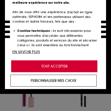
meilleure expérience sur notre site.
Afin de vous offrir une expérience d’achat en ligne
optimale, SEPHORA et ses partenaires utilisent des
BEAUTYBLENDER
NARS
Midnight Blend & Blur Set
Quad Eyeshadow
cookies et autres traceurs, tels que des :
Coffret éponge à maquillage, houppette et trousse
Palette fards à paupières
120
1
Cookies techniques :
ils sont nécessaires pour
28,00€
51,00€
vous permettre d’accéder aux différentes
catégories, produits et services du site et sécuriser
celui-ci. Ils sont essentiels au fonctionnement
technique du site et ne peuvent être désactivés.
EN SAVOIR PLUS
Ajouter au panier
Ajouter au panier
Cookies de personnalisation :
ils nous permettent
de vous offrir une expérience enrichie et
TOUT ACCEPTER
personnalisée en vous recommandant des
produits, des services et des contenus qui
répondent au mieux à vos préférences, et de vous
PERSONNALISER MES CHOIX
proposer des offres promotionnelles adaptées à
votre profil.
Cookies réseaux sociaux et publicité :
ils sont
utilisés pour vous présenter du contenu susceptible
de vous plaire via des publicités, y compris sur des
sites tiers et sur les réseaux sociaux, sur la base