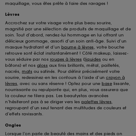
maquillage, vous êtes prête à faire des ravages !
Lèvres
Accrochez sur votre visage votre plus beau sourire,
magnifié par une sélection de produits de maquillage et de
soin. Tout d’abord, rendez-lui hommage en lui offrant un
délicieux gommage, assorti d’un soin anti-âge. Suivi d’un
masque hydratant et d’un
baume à lèvres
, votre bouche
retrouve sont éclat instantanément ! Côté makeup, laissez-
vous séduire par nos
rouges à lèvres
(
liquides
ou en
bâtons) et nos
gloss
aux finis brillants, métal, pailletés,
nacrés,
mats
ou satinés. Pour définir précisément votre
sourire, redessinez-en les contours à l’aide d’un
crayon à
lèvres
, avec ou sans réserve ! Optez pour une
base
lissante,
nourrissante ou repulpante qui, en plus, vous assurera que
la couleur ne filera pas. Les beautystas avancées
n’hésiteront pas à se diriger vers les
palettes lèvres
,
regroupant d’un seul tenant des multitudes de couleurs et
d’effets ravissants.
Ongles
Lorsque l’on parle de beauté des mains et des pieds on