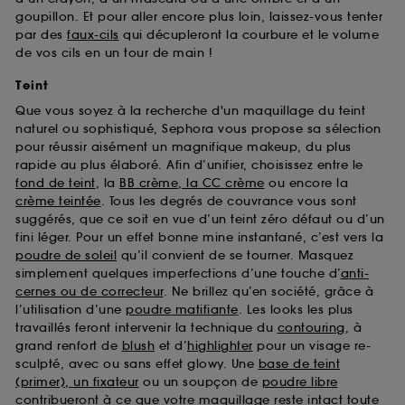
goupillon. Et pour aller encore plus loin, laissez-vous tenter
par des
faux-cils
qui décupleront la courbure et le volume
de vos cils en un tour de main !
Teint
Que vous soyez à la recherche d'un maquillage du teint
naturel ou sophistiqué, Sephora vous propose sa sélection
pour réussir aisément un magnifique makeup, du plus
rapide au plus élaboré. Afin d’unifier, choisissez entre le
fond de teint
, la
BB crème, la CC crème
ou encore la
crème teintée
. Tous les degrés de couvrance vous sont
suggérés, que ce soit en vue d’un teint zéro défaut ou d’un
fini léger. Pour un effet bonne mine instantané, c’est vers la
poudre de soleil
qu’il convient de se tourner. Masquez
simplement quelques imperfections d’une touche d’
anti-
cernes ou de correcteur
. Ne brillez qu’en société, grâce à
l’utilisation d’une
poudre matifiante
. Les looks les plus
travaillés feront intervenir la technique du
contouring
, à
grand renfort de
blush
et d’
highlighter
pour un visage re-
sculpté, avec ou sans effet glowy. Une
base de teint
(primer), un fixateur
ou un soupçon de
poudre libre
contribueront à ce que votre maquillage reste intact toute