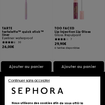
TARTE
TOO FACED
tartelette™ quick stick™
Lip Injection Lip Gloss
liner
Gloss Repulpant
Eyeliner waterproof
7
30
29,90€
26,00€
6 teintes disponibles
Ajouter au panier
Ajouter au panier
Continuer sans accepter
Edition limitée
Nous utilisons des cookies afin de vous offrir la