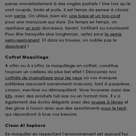
pense immédiatement à des ongles parfaits ! Une fois qu’ils
sont coupés, limés et polis, il est temps de penser à choisir
son
vernis
. On utilise, bien sûr,
une base et un top-coat
pour une manucure qui dure. De temps en temps, on
applique
un soin
durcisseur, lissant, fortifiant ou nourrissant.
Pour être tranquille plus longtemps, optez pour
le vernis
semi-permanent
. Et dans sa trousse, on oublie pas le
dissolvant
!
Coffret Maquillage
A offrir ou à s’offrir, le maquillage en coffret, constitue
toujours un cadeau du plus bel effet ! Découvrez nos
coffrets de maquillage pour les yeux
où vos marques
préférées associent savamment mascara, fard à paupières,
crayon, eye-liner ou démaquillant. Vous trouverez aussi des
kits
, avec des produits full-size ou en format mini. Il y a
également des écrins élégants avec des
rouges à lèvres
et
des gloss à foison ainsi que des assortiments
pour le teint
,
qui répondront à tous vos besoins.
Clean At Sephora
Se maquiller en respectant l’environnement est aujourd’hui