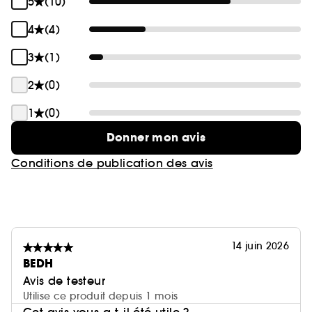
5
(10)
4
(4)
3
(1)
2
(0)
1
(0)
Donner mon avis
Conditions de publication des avis
14 juin 2026
BEDH
Avis de testeur
Utilise ce produit depuis 1 mois
Cet avis vous a-t-il été utile ?