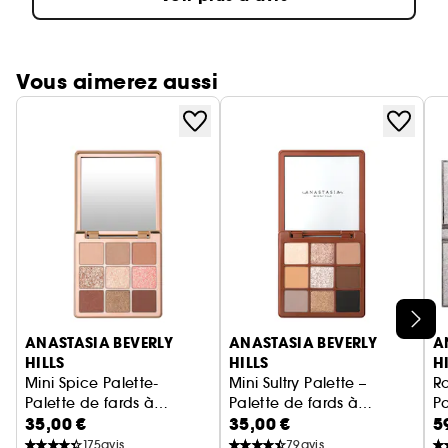
Vous aimerez aussi
Ignorer le carrousel produits
ANASTASIA BEVERLY
ANASTASIA BEVERLY
A
HILLS
HILLS
H
Mini Spice Palette-
Mini Sultry Palette –
R
Palette de fards à
Palette de fards à
Pa
35,00 €
35,00 €
5
paupière
paupière
175
avis
79
avis