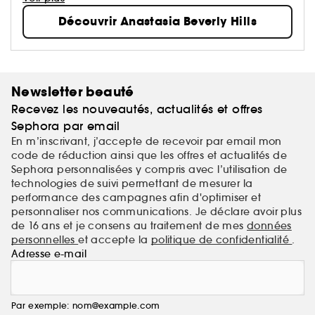
créative. Alors qu’ABH se tourne vers l’avenir, cet état
Découvrir Anastasia Beverly Hills
d’esprit incarne à la fois leur parcours personnel et
l’évolution de la marque en un véritable symbole
d’émancipation et de liberté.
Newsletter beauté
Recevez les nouveautés, actualités et offres
Sephora par email
En m’inscrivant, j’accepte de recevoir par email mon
code de réduction ainsi que les offres et actualités de
Sephora personnalisées y compris avec l’utilisation de
technologies de suivi permettant de mesurer la
performance des campagnes afin d'optimiser et
personnaliser nos communications. Je déclare avoir plus
de 16 ans et je consens au traitement de mes
données
personnelles
et accepte la
politique de confidentialité
.
Adresse e-mail
Par exemple: nom@example.com