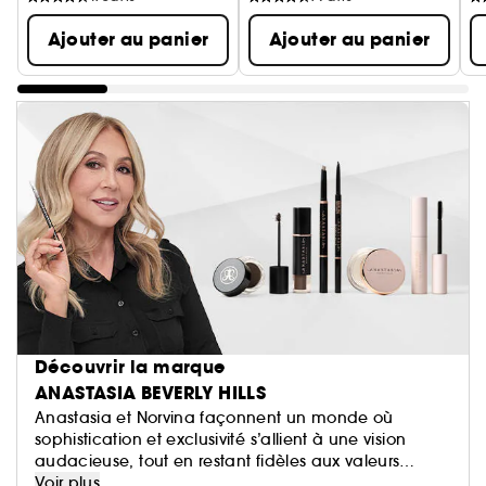
Ajouter au panier
Ajouter au panier
Découvrir la marque
ANASTASIA BEVERLY HILLS
Anastasia et Norvina façonnent un monde où
sophistication et exclusivité s’allient à une vision
audacieuse, tout en restant fidèles aux valeurs
fondamentales d’ABH : indépendance et rébellion
Voir plus