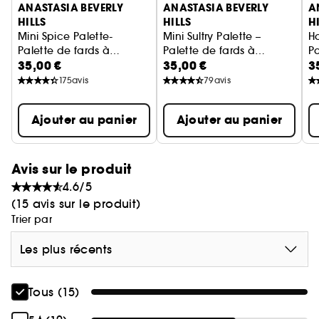
ANASTASIA BEVERLY
ANASTASIA BEVERLY
A
HILLS
HILLS
H
Mini Spice Palette-
Mini Sultry Palette –
H
Palette de fards à
Palette de fards à
Pa
35,00 €
35,00 €
3
paupière
paupière
P
175
avis
79
avis
Ajouter au panier
Ajouter au panier
Avis sur le produit
4.6/5
(15 avis sur le produit)
Trier par
Les plus récents
Tous (15)