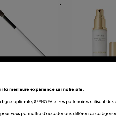
AKEUP BY MARIO
HOURGLASS
2 Brush
Illusion Priming Mo
nceau pour les yeux
Base de teint
ir la meilleure expérience sur notre site.
21
106
9,00€
71,00€
 ligne optimale, SEPHORA et ses partenaires utilisent des c
s pour vous permettre d’accéder aux différentes catégories, 