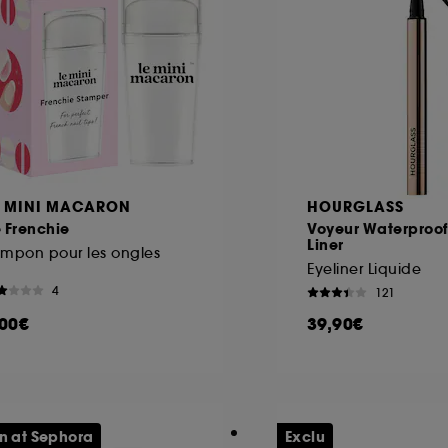
E MINI MACARON
HOURGLASS
 Frenchie
Voyeur Waterproof
Liner
mpon pour les ongles
Eyeliner Liquide
4
121
,00€
39,90€
n at Sephora
Exclu