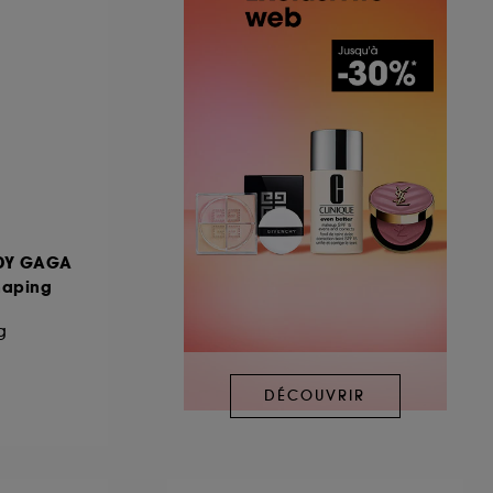
ADY GAGA
haping
g
DÉCOUVRIR