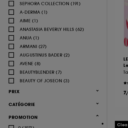
SEPHORA COLLECTION (191)
A-DERMA (1)
AIME (1)
ANASTASIA BEVERLY HILLS (62)
ANUA (1)
ARMANI (27)
AUGUSTINUS BADER (2)
L
AVENE (8)
Le
BEAUTYBLENDER (7)
Ta
BEAUTY OF JOSEON (3)
BENEFIT COSMETICS (97)
PRIX
7
BIODERMA (9)
CATÉGORIE
BLACK UP (33)
BOBBI BROWN (60)
Maquillage
PROMOTION
BYOMA (5)
-25% sur une sélection maquillage
Clea
0 (1971)