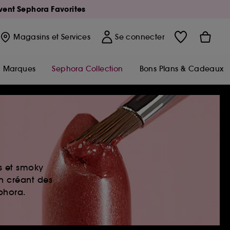
Avent Sephora Favorites
Magasins
et Services
Se connecter
Marques
Sephora Collection
Bons Plans & Cadeaux
es et smoky
en créant des
ephora.