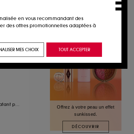
sonnalisée en vous recommandant des
ser des offres promotionnelles adaptées à
 de vous plaire via des publicités, y compris
NALISER MES CHOIX
TOUT ACCEPTER
e navigation, et de l'historique de vos
 de navigation sur notre site afin d’en
 les fraudes aux moyens de paiement et les
Spray fixateur hydratant pour le maquillage
Offrez à votre peau un effet
sunkissed.
nctionnalités du site, tel que les cookies
us permettant d’accéder à votre compte lors
DÉCOUVRIR