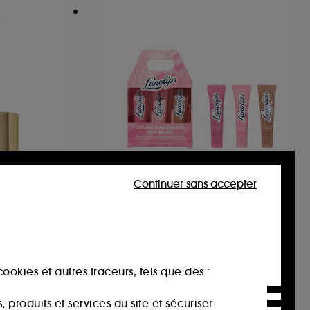
Continuer sans accepter
LANOLIPS
isturizer
Mini-Baumes Milkshake
aux céramides
Baumes à lèvres teinté au parfum gourmand
4
13,50€
ookies et autres traceurs, tels que des :
produits et services du site et sécuriser