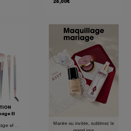
26,00€
TION
sage Et
Mariée ou invitée, sublimez le
Kit de pinceaux visage et yeux
grand jour