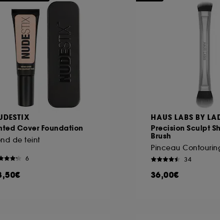
UDESTIX
HAUS LABS BY L
inted Cover Foundation
Precision Sculpt S
Brush
nd de teint
Pinceau Contourin
6
34
8,50€
36,00€