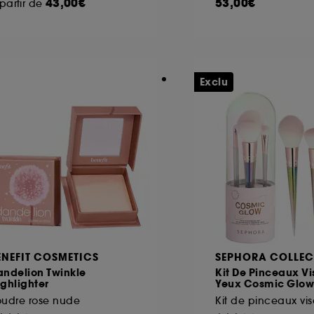
43,00€
53,00€
partir de
Exclu
ENEFIT COSMETICS
SEPHORA COLLEC
andelion Twinkle
Kit De Pinceaux Vi
ghlighter
Yeux Cosmic Glow
oudre rose nude