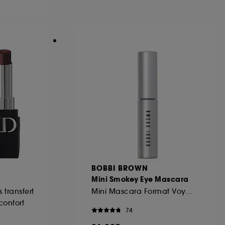
ous pouvez personnaliser vos choix concernant
cepter". Sephora pourra associer les
 personnelles collectées ou générées lors
ccepter". Voous pouvez à tout moment choisir
uez
ici
.
BOBBI BROWN
Mini Smokey Eye Mascara
 transfert
Mini Mascara Format Voyage
confort
74