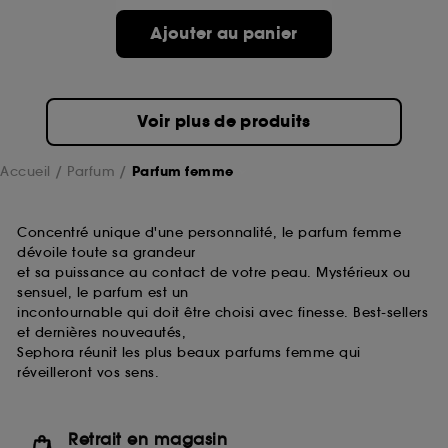
de ces cookies grâce au bouton "personnaliser mes
choix" ci-dessous ou décider de "tout accepter".
Ajouter au panier
Sephora pourra associer les informations de
navigation collectées par ces Cookies, pour les
finalités acceptées, avec les données personnelles
collectées ou générées lors de votre activité en ligne
Voir plus de produits
ou en magasin. Pour refuser tous les cookies, cliques
sur "continuer sans accepter". Voous pouvez à tout
moment choisir de retirer votrte consentement. Si vous
Accueil
Parfum
Parfum femme
souhaitez obtenir plus d'information sur les cookies
utilisés,
cliquez
ici
.
Concentré unique d'une personnalité, le parfum femme
dévoile toute sa grandeur
et sa puissance au contact de votre peau. Mystérieux ou
sensuel, le parfum est un
incontournable qui doit être choisi avec finesse. Best-sellers
et dernières nouveautés,
Sephora réunit les plus beaux parfums femme qui
réveilleront vos sens.
Retrait en magasin