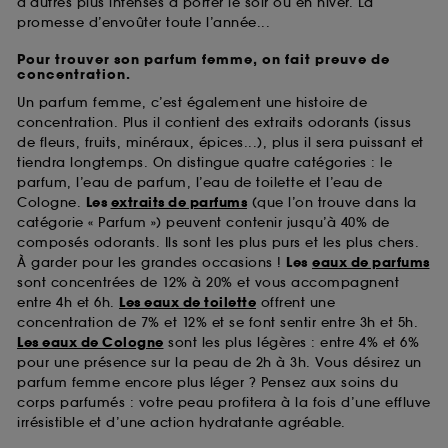
d’autres plus intenses à porter le soir ou en hiver. La
promesse d’envoûter toute l’année...
Pour trouver son parfum femme, on fait preuve de
concentration.
Un parfum femme, c’est également une histoire de
concentration. Plus il contient des extraits odorants (issus
de fleurs, fruits, minéraux, épices...), plus il sera puissant et
tiendra longtemps. On distingue quatre catégories : le
parfum, l’eau de parfum, l’eau de toilette et l’eau de
Cologne.
Les
extraits de parfums
(que l’on trouve dans la
catégorie « Parfum ») peuvent contenir jusqu’à 40% de
composés odorants. Ils sont les plus purs et les plus chers.
À garder pour les grandes occasions !
Les
eaux de parfums
sont concentrées de 12% à 20% et vous accompagnent
entre 4h et 6h.
Les eaux de toilette
offrent une
concentration de 7% et 12% et se font sentir entre 3h et 5h.
Les eaux de Cologne
sont les plus légères : entre 4% et 6%
pour une présence sur la peau de 2h à 3h. Vous désirez un
parfum femme encore plus léger ? Pensez aux soins du
corps parfumés : votre peau profitera à la fois d’une effluve
irrésistible et d’une action hydratante agréable.