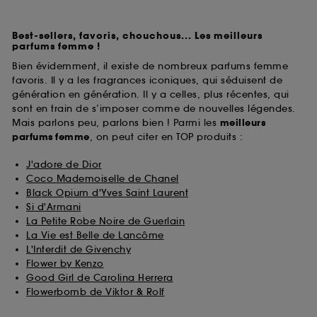
Best-sellers, favoris, chouchous... Les meilleurs
parfums femme !
Bien évidemment, il existe de nombreux parfums femme
favoris. Il y a les fragrances iconiques, qui séduisent de
génération en génération. Il y a celles, plus récentes, qui
sont en train de s’imposer comme de nouvelles légendes.
Mais parlons peu, parlons bien ! Parmi les
meilleurs
parfums
femme
, on peut citer en TOP produits :
J'adore de Dior
Coco Mademoiselle de Chanel
Black Opium d'Yves Saint Laurent
Si d'Armani
La Petite Robe Noire de Guerlain
La Vie est Belle de Lancôme
L'Interdit de Givenchy
Flower by Kenzo
Good Girl de Carolina Herrera
Flowerbomb de Viktor & Rolf