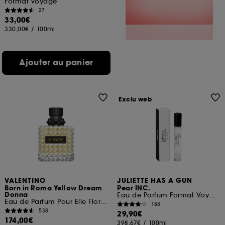
Format voyage
27
33,00€
330,00€
/
100ml
Ajouter au panier
Exclu web
VALENTINO
JULIETTE HAS A GUN
Born in Roma Yellow Dream
Pear INC.
Donna
Eau de Parfum Format Voyage
Eau de Parfum Pour Elle Florale Musquée
184
538
29,90€
174,00€
398,67€
/
100ml