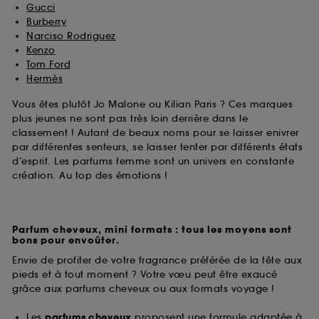
Gucci
Burberry
Narciso Rodriguez
Kenzo
Tom Ford
Hermès
Vous êtes plutôt Jo Malone ou Kilian Paris ? Ces marques
plus jeunes ne sont pas très loin derrière dans le
classement ! Autant de beaux noms pour se laisser enivrer
par différentes senteurs, se laisser tenter par différents états
d’esprit. Les parfums femme sont un univers en constante
création. Au top des émotions !
Parfum cheveux, mini formats : tous les moyens sont
bons pour envoûter.
Envie de profiter de votre fragrance préférée de la tête aux
pieds et à tout moment ? Votre vœu peut être exaucé
grâce aux parfums cheveux ou aux formats voyage !
Les
parfums cheveux
proposent une formule adaptée à