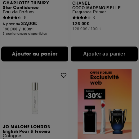
CHARLOTTE TILBURY
CHANEL
Star Confidence
COCO MADEMOISELLE
Eau de Parfum
Fragrance Primer
8
6
32,00€
126,00€
À partir de
190,00€
/
100ml
126,00€
/
100ml
3 contenances disponibles
Ajouter au panier
Ajouter au panier
JO MALONE LONDON
English Pear & Freesia
Cologne