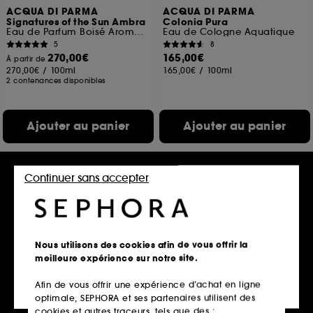
ACQUA DI PARMA
ACQUA DI PARMA
Signatures of the Sun Ambra
Colonia Pura
Eau de Parfum Boisé Aromatique
Eau de Cologne Aquatique
5
8
270,00€
165,00€
À partir de
270,00€
/
100ml
165,00€
/
100ml
2 contenances disponibles
Ajouter au panier
Ajouter au panier
Continuer sans accepter
Clean at Sephora
Nous utilisons des cookies afin de vous offrir la
meilleure expérience sur notre site.
Afin de vous offrir une expérience d’achat en ligne
THE 7 VIRTUES
DIOR
optimale, SEPHORA et ses partenaires utilisent des
Lotus Pear
J'adore Les Adorables
Eau de Parfum
Crème Corps
cookies et autres traceurs, tels que des :