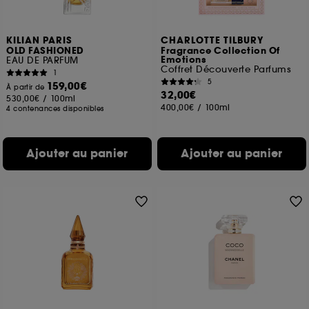
KILIAN PARIS
CHARLOTTE TILBURY
OLD FASHIONED
Fragrance Collection Of
Emotions
EAU DE PARFUM
Coffret Découverte Parfums
1
5
159,00€
À partir de
32,00€
530,00€
/
100ml
400,00€
/
100ml
4 contenances disponibles
Ajouter au panier
Ajouter au panier