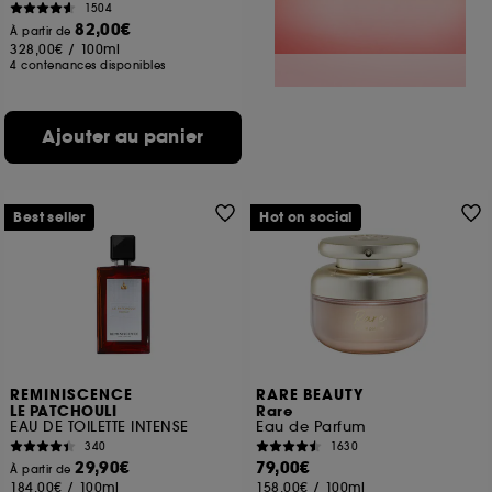
1504
82,00€
À partir de
328,00€
/
100ml
4 contenances disponibles
Ajouter au panier
Best seller
Hot on social
REMINISCENCE
RARE BEAUTY
LE PATCHOULI
Rare
EAU DE TOILETTE INTENSE
Eau de Parfum
340
1630
29,90€
79,00€
À partir de
184,00€
/
100ml
158,00€
/
100ml