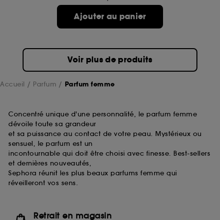
de ces cookies grâce au bouton "personnaliser mes
choix" ci-dessous ou décider de "tout accepter".
Ajouter au panier
Sephora pourra associer les informations de
navigation collectées par ces Cookies, pour les
finalités acceptées, avec les données personnelles
collectées ou générées lors de votre activité en ligne
Voir plus de produits
ou en magasin. Pour refuser tous les cookies, cliques
sur "continuer sans accepter". Voous pouvez à tout
moment choisir de retirer votrte consentement. Si vous
Accueil
Parfum
Parfum femme
souhaitez obtenir plus d'information sur les cookies
utilisés,
cliquez
ici
.
Concentré unique d'une personnalité, le parfum femme
dévoile toute sa grandeur
et sa puissance au contact de votre peau. Mystérieux ou
sensuel, le parfum est un
incontournable qui doit être choisi avec finesse. Best-sellers
et dernières nouveautés,
Sephora réunit les plus beaux parfums femme qui
réveilleront vos sens.
Retrait en magasin