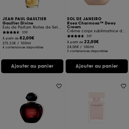
JEAN PAUL GAULTIER
SOL DE JANEIRO
Gaultier Divine
Rosa Charmosa™ Dewy
Cream
Eau de Parfum Notes de Sel, fleur de lys, meringue
Crème corps sublimatrice d'éclat
559
307
82,00€
À partir de
22,00€
À partir de
273,33€
/
100ml
24,00€
/
100ml
4 contenances disponibles
3 contenances disponibles
Ajouter au panier
Ajouter au panier