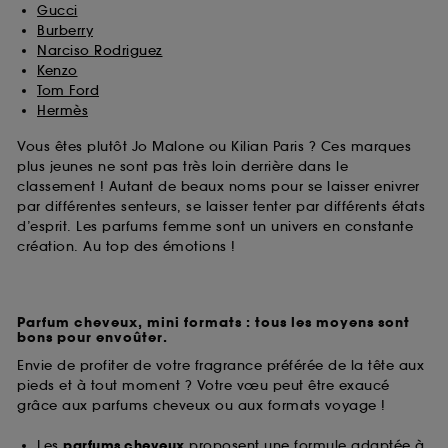
Gucci
Burberry
Narciso Rodriguez
Kenzo
Tom Ford
Hermès
Vous êtes plutôt Jo Malone ou Kilian Paris ? Ces marques
plus jeunes ne sont pas très loin derrière dans le
classement ! Autant de beaux noms pour se laisser enivrer
par différentes senteurs, se laisser tenter par différents états
d’esprit. Les parfums femme sont un univers en constante
création. Au top des émotions !
Parfum cheveux, mini formats : tous les moyens sont
bons pour envoûter.
Envie de profiter de votre fragrance préférée de la tête aux
pieds et à tout moment ? Votre vœu peut être exaucé
grâce aux parfums cheveux ou aux formats voyage !
Les
parfums cheveux
proposent une formule adaptée à