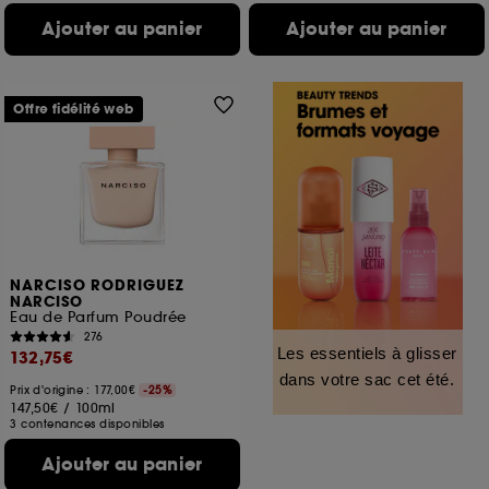
Ajouter au panier
Ajouter au panier
Offre fidélité web
NARCISO RODRIGUEZ
NARCISO
Eau de Parfum Poudrée
276
Les essentiels à glisser
132,75€
dans votre sac cet été.
Prix d'origine : 177,00€
-25%
147,50€
/
100ml
3 contenances disponibles
Ajouter au panier