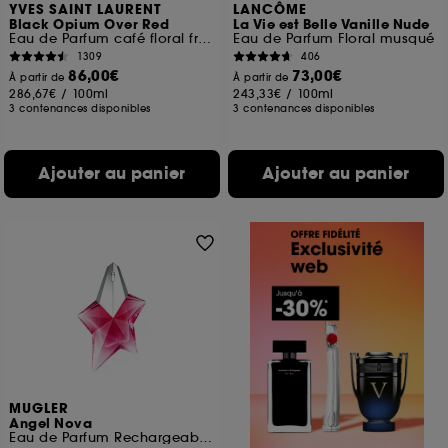
YVES SAINT LAURENT
LANCÔME
Black Opium Over Red
La Vie est Belle Vanille Nude
Eau de Parfum café floral fruité pour femme
Eau de Parfum Floral musqué
1309
406
86,00€
73,00€
À partir de
À partir de
286,67€
/
100ml
243,33€
/
100ml
3 contenances disponibles
3 contenances disponibles
Ajouter au panier
Ajouter au panier
MUGLER
Angel Nova
Eau de Parfum Rechargeable Pour Elle Fruitée Florale Boisée