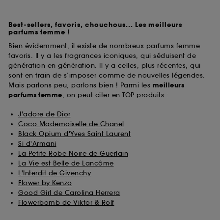
Best-sellers, favoris, chouchous... Les meilleurs
parfums femme !
Bien évidemment, il existe de nombreux parfums femme
favoris. Il y a les fragrances iconiques, qui séduisent de
génération en génération. Il y a celles, plus récentes, qui
sont en train de s’imposer comme de nouvelles légendes.
Mais parlons peu, parlons bien ! Parmi les
meilleurs
parfums
femme
, on peut citer en TOP produits :
J'adore de Dior
Coco Mademoiselle de Chanel
Black Opium d'Yves Saint Laurent
Si d'Armani
La Petite Robe Noire de Guerlain
La Vie est Belle de Lancôme
L'Interdit de Givenchy
Flower by Kenzo
Good Girl de Carolina Herrera
Flowerbomb de Viktor & Rolf