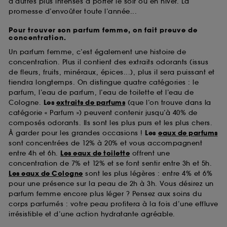
d’autres plus intenses à porter le soir ou en hiver. La
promesse d’envoûter toute l’année...
Pour trouver son parfum femme, on fait preuve de
concentration.
Un parfum femme, c’est également une histoire de
concentration. Plus il contient des extraits odorants (issus
de fleurs, fruits, minéraux, épices...), plus il sera puissant et
tiendra longtemps. On distingue quatre catégories : le
parfum, l’eau de parfum, l’eau de toilette et l’eau de
Cologne.
Les
extraits de parfums
(que l’on trouve dans la
catégorie « Parfum ») peuvent contenir jusqu’à 40% de
composés odorants. Ils sont les plus purs et les plus chers.
À garder pour les grandes occasions !
Les
eaux de parfums
sont concentrées de 12% à 20% et vous accompagnent
entre 4h et 6h.
Les eaux de toilette
offrent une
concentration de 7% et 12% et se font sentir entre 3h et 5h.
Les eaux de Cologne
sont les plus légères : entre 4% et 6%
pour une présence sur la peau de 2h à 3h. Vous désirez un
parfum femme encore plus léger ? Pensez aux soins du
corps parfumés : votre peau profitera à la fois d’une effluve
irrésistible et d’une action hydratante agréable.