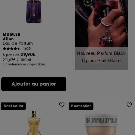
MUGLER
Alien
Eau de Parfum
1605
Nouveau Parfum Black
29,90€
À partir de
211,67€
/
100ml
Opium Pink Glaze
5 contenances disponibles
Ajouter au panier
Best seller
Best seller