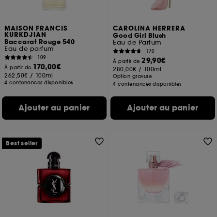
MAISON FRANCIS
CAROLINA HERRERA
KURKDJIAN
Good Girl Blush
Baccarat Rouge 540
Eau de Parfum
Eau de parfum
170
109
29,90€
À partir de
170,00€
À partir de
280,00€
/
100ml
262,50€
/
100ml
Option gravure
4 contenances disponibles
4 contenances disponibles
Ajouter au panier
Ajouter au panier
Best seller