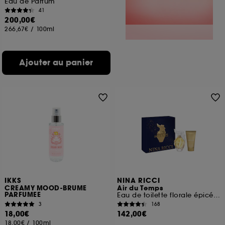
Eau de Parfum
41
200,00€
266,67€
/
100ml
Ajouter au panier
IKKS
NINA RICCI
CREAMY MOOD-BRUME
Air du Temps
PARFUMEE
Eau de toilette florale épicée et lait pour le corps
3
168
18,00€
142,00€
18,00€
/
100ml