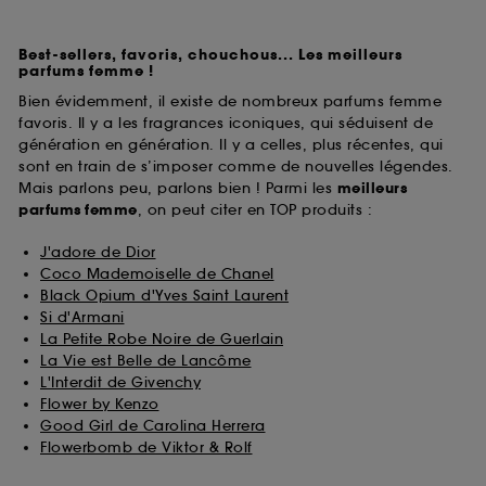
Best-sellers, favoris, chouchous... Les meilleurs
parfums femme !
Bien évidemment, il existe de nombreux parfums femme
favoris. Il y a les fragrances iconiques, qui séduisent de
génération en génération. Il y a celles, plus récentes, qui
sont en train de s’imposer comme de nouvelles légendes.
Mais parlons peu, parlons bien ! Parmi les
meilleurs
parfums
femme
, on peut citer en TOP produits :
J'adore de Dior
Coco Mademoiselle de Chanel
Black Opium d'Yves Saint Laurent
Si d'Armani
La Petite Robe Noire de Guerlain
La Vie est Belle de Lancôme
L'Interdit de Givenchy
Flower by Kenzo
Good Girl de Carolina Herrera
Flowerbomb de Viktor & Rolf