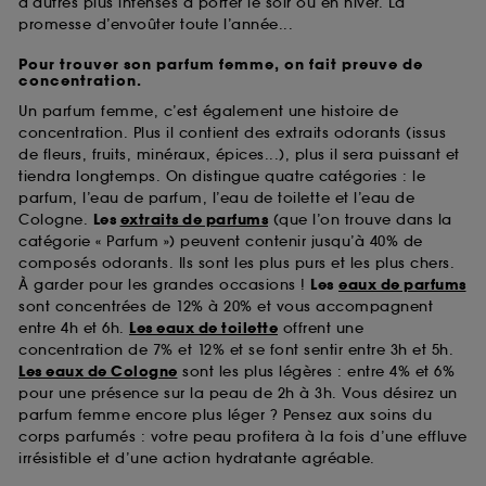
d’autres plus intenses à porter le soir ou en hiver. La
promesse d’envoûter toute l’année...
Pour trouver son parfum femme, on fait preuve de
concentration.
Un parfum femme, c’est également une histoire de
concentration. Plus il contient des extraits odorants (issus
de fleurs, fruits, minéraux, épices...), plus il sera puissant et
tiendra longtemps. On distingue quatre catégories : le
parfum, l’eau de parfum, l’eau de toilette et l’eau de
Cologne.
Les
extraits de parfums
(que l’on trouve dans la
catégorie « Parfum ») peuvent contenir jusqu’à 40% de
composés odorants. Ils sont les plus purs et les plus chers.
À garder pour les grandes occasions !
Les
eaux de parfums
sont concentrées de 12% à 20% et vous accompagnent
entre 4h et 6h.
Les eaux de toilette
offrent une
concentration de 7% et 12% et se font sentir entre 3h et 5h.
Les eaux de Cologne
sont les plus légères : entre 4% et 6%
pour une présence sur la peau de 2h à 3h. Vous désirez un
parfum femme encore plus léger ? Pensez aux soins du
corps parfumés : votre peau profitera à la fois d’une effluve
irrésistible et d’une action hydratante agréable.