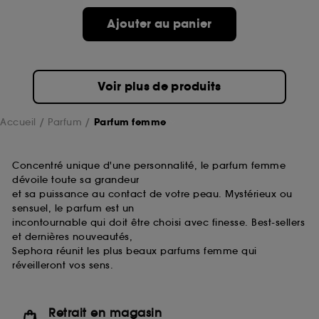
de ces cookies grâce au bouton "personnaliser mes
choix" ci-dessous ou décider de "tout accepter".
Ajouter au panier
Sephora pourra associer les informations de
navigation collectées par ces Cookies, pour les
finalités acceptées, avec les données personnelles
collectées ou générées lors de votre activité en ligne
Voir plus de produits
ou en magasin. Pour refuser tous les cookies, cliques
sur "continuer sans accepter". Voous pouvez à tout
moment choisir de retirer votrte consentement. Si vous
Accueil
Parfum
Parfum femme
souhaitez obtenir plus d'information sur les cookies
utilisés,
cliquez
ici
.
Concentré unique d'une personnalité, le parfum femme
dévoile toute sa grandeur
et sa puissance au contact de votre peau. Mystérieux ou
sensuel, le parfum est un
incontournable qui doit être choisi avec finesse. Best-sellers
et dernières nouveautés,
Sephora réunit les plus beaux parfums femme qui
réveilleront vos sens.
Retrait en magasin