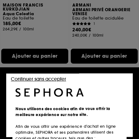
MAISON FRANCIS
ARMANI
KURKDJIAN
ARMANI PRIVÉ ORANGERIE
Aqua Celestia
VENISE
Eau de toilette
Eau de toilette acidulée
185,00€
1
264,29€
/
100ml
240,00€
240,00€
/
100ml
Ajouter au panier
Ajouter au panier
Continuer sans accepter
Nous utilisons des cookies afin de vous offrir la
meilleure expérience sur notre site.
Afin de vous offrir une expérience d’achat en ligne
MAISON FRANCIS
MAISON FRANCIS
optimale, SEPHORA et ses partenaires utilisent des
KURKDJIAN
KURKDJIAN
Baccarat Rouge 540
OUD satin mood
cookies et autres traceurs, tels que des :