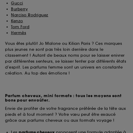
Gucci
Burberry
Narciso Rodriguez
Kenzo
Tom Ford
Hermès
Vous êtes plutôt Jo Malone ou Kilian Paris ? Ces marques
plus jeunes ne sont pas très loin derrière dans le
classement ! Autant de beaux noms pour se laisser enivrer
par différentes senteurs, se laisser tenter par différents états
d’esprit. Les parfums femme sont un univers en constante
création. Au top des émotions !
Parfum cheveux, mini formats : tous les moyens sont
bons pour envoûter.
Envie de profiter de votre fragrance préférée de la tête aux
pieds et à tout moment ? Votre vœu peut être exaucé
grâce aux parfums cheveux ou aux formats voyage !
Les
parfums cheveux
proposent une formule adaptée à