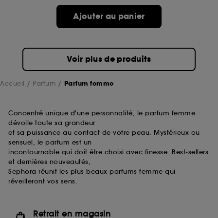
de ces cookies grâce au bouton "personnaliser mes
choix" ci-dessous ou décider de "tout accepter".
Ajouter au panier
Sephora pourra associer les informations de
navigation collectées par ces Cookies, pour les
finalités acceptées, avec les données personnelles
collectées ou générées lors de votre activité en ligne
Voir plus de produits
ou en magasin. Pour refuser tous les cookies, cliques
sur "continuer sans accepter". Voous pouvez à tout
moment choisir de retirer votrte consentement. Si vous
Accueil
Parfum
Parfum femme
souhaitez obtenir plus d'information sur les cookies
utilisés,
cliquez
ici
.
Concentré unique d'une personnalité, le parfum femme
dévoile toute sa grandeur
et sa puissance au contact de votre peau. Mystérieux ou
sensuel, le parfum est un
incontournable qui doit être choisi avec finesse. Best-sellers
et dernières nouveautés,
Sephora réunit les plus beaux parfums femme qui
réveilleront vos sens.
Retrait en magasin