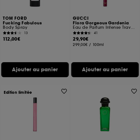
TOM FORD
GUCCI
Fucking Fabulous
Flora Gorgeous Gardenia
Body Spray
Eau de Parfum Intense Travel size
13
41
112,00€
29,90€
299,00€
/
100ml
Ajouter au panier
Ajouter au panier
Edition limitée