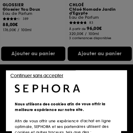
GLOSSIER
CHLOÉ
Glossier You Doux
Chloé Nomade Jardin
d'Egypte
Eau de Parfum
Eau de Parfum
389
83
88,00€
96,00€
À partir de
176,00€
/
100ml
320,00€
/
100ml
3 contenances disponibles
Ajouter au panier
Ajouter au panier
Continuer sans accepter
Nous utilisons des cookies afin de vous offrir la
meilleure expérience sur notre site.
Afin de vous offrir une expérience d’achat en ligne
CACHAREL
DIOR
optimale, SEPHORA et ses partenaires utilisent des
Yes I Am Gold
J'adore Les Adorables
Eau de Parfum Ambrée Fruitée Epicée
Gelée d'Or
cookies et autres traceurs, tels que des :