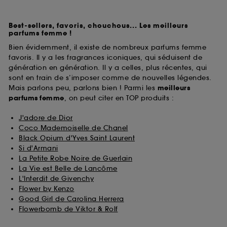
Best-sellers, favoris, chouchous... Les meilleurs
parfums femme !
Bien évidemment, il existe de nombreux parfums femme
favoris. Il y a les fragrances iconiques, qui séduisent de
génération en génération. Il y a celles, plus récentes, qui
sont en train de s’imposer comme de nouvelles légendes.
Mais parlons peu, parlons bien ! Parmi les
meilleurs
parfums
femme
, on peut citer en TOP produits :
J'adore de Dior
Coco Mademoiselle de Chanel
Black Opium d'Yves Saint Laurent
Si d'Armani
La Petite Robe Noire de Guerlain
La Vie est Belle de Lancôme
L'Interdit de Givenchy
Flower by Kenzo
Good Girl de Carolina Herrera
Flowerbomb de Viktor & Rolf