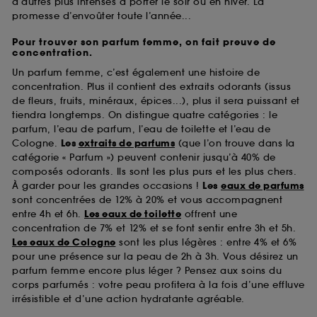
d’autres plus intenses à porter le soir ou en hiver. La
promesse d’envoûter toute l’année...
Pour trouver son parfum femme, on fait preuve de
concentration.
Un parfum femme, c’est également une histoire de
concentration. Plus il contient des extraits odorants (issus
de fleurs, fruits, minéraux, épices...), plus il sera puissant et
tiendra longtemps. On distingue quatre catégories : le
parfum, l’eau de parfum, l’eau de toilette et l’eau de
Cologne.
Les
extraits de parfums
(que l’on trouve dans la
catégorie « Parfum ») peuvent contenir jusqu’à 40% de
composés odorants. Ils sont les plus purs et les plus chers.
À garder pour les grandes occasions !
Les
eaux de parfums
sont concentrées de 12% à 20% et vous accompagnent
entre 4h et 6h.
Les eaux de toilette
offrent une
concentration de 7% et 12% et se font sentir entre 3h et 5h.
Les eaux de Cologne
sont les plus légères : entre 4% et 6%
pour une présence sur la peau de 2h à 3h. Vous désirez un
parfum femme encore plus léger ? Pensez aux soins du
corps parfumés : votre peau profitera à la fois d’une effluve
irrésistible et d’une action hydratante agréable.