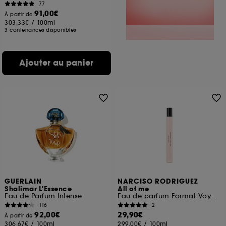
77
91,00€
À partir de
303,33€
/
100ml
3 contenances disponibles
Ajouter au panier
GUERLAIN
NARCISO RODRIGUEZ
Shalimar L'Essence
All of me
Eau de Parfum Intense
Eau de parfum Format Voyage
116
2
92,00€
29,90€
À partir de
306,67€
/
100ml
299,00€
/
100ml