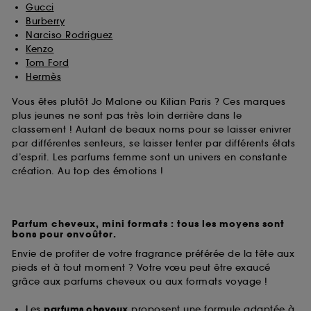
Gucci
Burberry
Narciso Rodriguez
Kenzo
Tom Ford
Hermès
Vous êtes plutôt Jo Malone ou Kilian Paris ? Ces marques
plus jeunes ne sont pas très loin derrière dans le
classement ! Autant de beaux noms pour se laisser enivrer
par différentes senteurs, se laisser tenter par différents états
d’esprit. Les parfums femme sont un univers en constante
création. Au top des émotions !
Parfum cheveux, mini formats : tous les moyens sont
bons pour envoûter.
Envie de profiter de votre fragrance préférée de la tête aux
pieds et à tout moment ? Votre vœu peut être exaucé
grâce aux parfums cheveux ou aux formats voyage !
Les
parfums cheveux
proposent une formule adaptée à