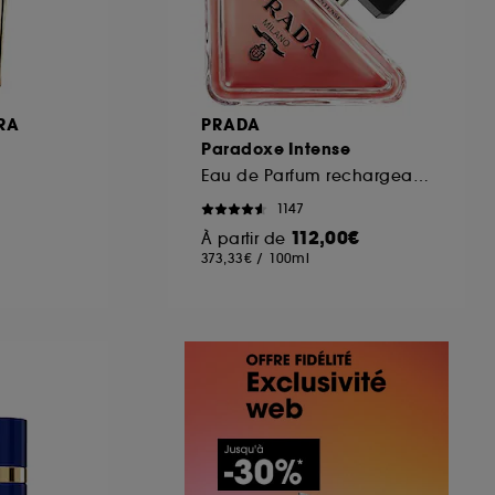
RA
PRADA
Paradoxe Intense
Eau de Parfum rechargeable Florale Ambrée Boisée pour femme
1147
112,00€
À partir de
373,33€
/
100ml