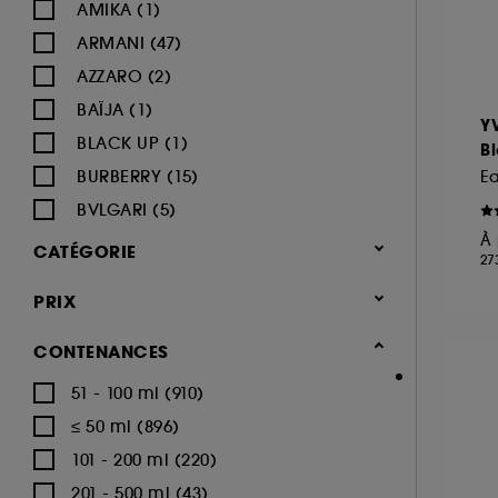
AMIKA (1)
ARMANI (47)
AZZARO (2)
BAÏJA (1)
Y
BLACK UP (1)
B
BURBERRY (15)
Ea
BVLGARI (5)
À 
BY ROSIE JANE (1)
CATÉGORIE
27
CACHAREL (22)
Parfum
PRIX
CALVIN KLEIN (16)
Parfum femme (1.666)
CAROLINA HERRERA (18)
CONTENANCES
Eau de parfum (1.012)
CARTIER (9)
51 - 100 ml (910)
Eau de toilette (248)
CERRUTI (3)
≤ 50 ml (896)
Parfum cheveux (71)
CHANEL (64)
101 - 200 ml (220)
Parfum solide (11)
CHARLOTTE TILBURY (8)
201 - 500 ml (43)