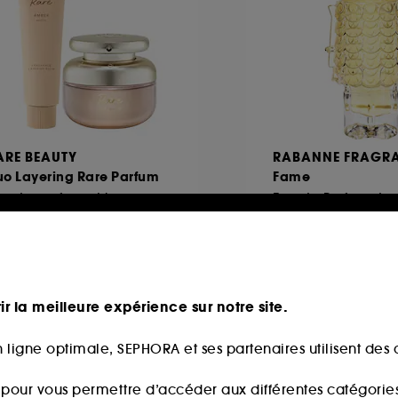
ARE BEAUTY
RABANNE FRAGR
uo Layering Rare Parfum
Fame
au de parfum et baume
02,00€
671
produits
75,00€
À partir de
250,00€
/
100ml
ir la meilleure expérience sur notre site.
 ligne optimale, SEPHORA et ses partenaires utilisent des c
ure
s pour vous permettre d’accéder aux différentes catégories, 