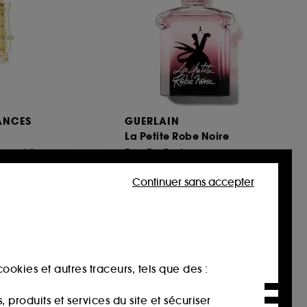
ANCES
GUERLAIN
La Petite Robe Noire
Eau de Parfum douce et fruitée
Eau De Parfum
582
Continuer sans accepter
83,00€
À partir de
190,67€
/
100ml
ookies et autres traceurs, tels que des :
produits et services du site et sécuriser