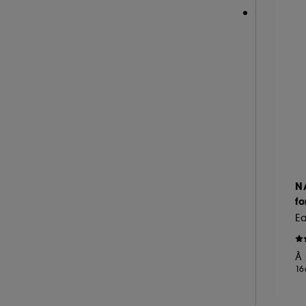
RARE BEAUTY (16)
REMINISCENCE (15)
RITUALS (6)
ROCHAS (22)
SALT AND STONE (4)
SERGE LUTENS (18)
SISLEY (18)
SOL DE JANEIRO (26)
SUMMER FRIDAYS (1)
N
THE 7 VIRTUES (19)
fo
TOM FORD (77)
Ea
VALENTINO (17)
À 
VAN CLEEF AND ARPELS (22)
16
VERSACE (17)
VIKTOR & ROLF (3)