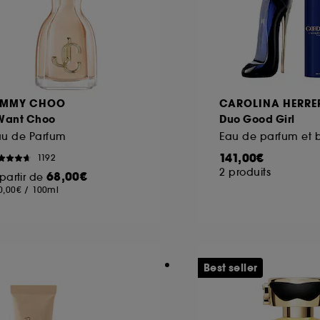
IMMY CHOO
CAROLINA HERRE
 Want Choo
Duo Good Girl
au de Parfum
141,00€
1192
2 produits
68,00€
partir de
0,00€
/
100ml
Best seller