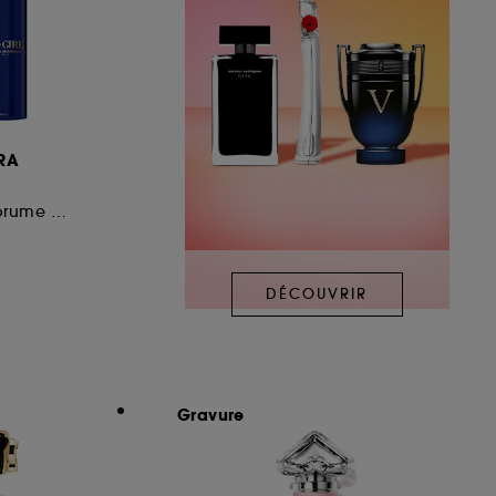
RA
Eau de parfum et brume corps
DÉCOUVRIR
Gravure