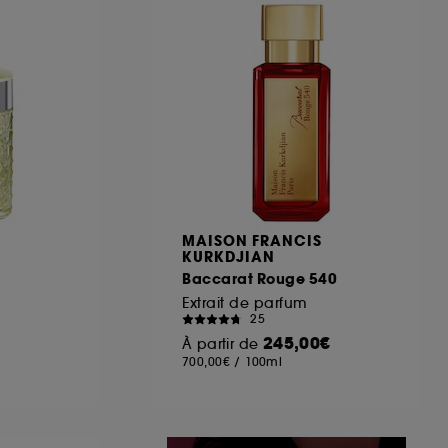
ous pouvez personnaliser vos choix concernant
cepter". Sephora pourra associer les
 personnelles collectées ou générées lors
ccepter". Voous pouvez à tout moment choisir
uez
ici
.
MAISON FRANCIS
KURKDJIAN
Baccarat Rouge 540
Extrait de parfum
25
245,00€
À partir de
700,00€
/
100ml