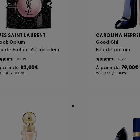
VES SAINT LAURENT
CAROLINA HERRE
lack Opium
Good Girl
u de Parfum Vaporisateur
Eau de parfum
10360
1892
82,00€
79,00€
partir de
À partir de
3,33€
/
100ml
263,33€
/
100ml