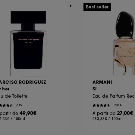
Best seller
ARCISO RODRIGUEZ
ARMANI
r her
Sì
u de Toilette
939
1284
49,90€
27,00€
partir de
À partir de
6,33€
/
100ml
283,33€
/
100ml