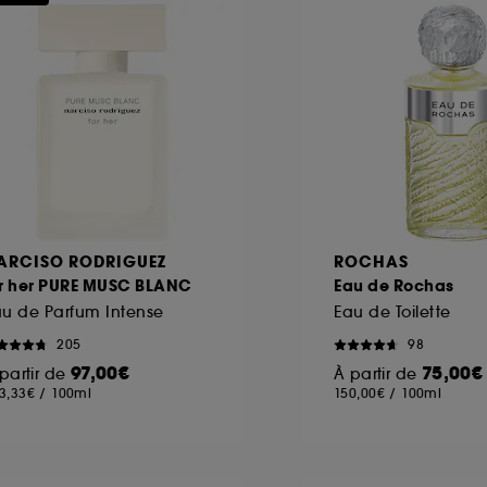
ôt et la lecture de ces traceurs requiert votre accord. V
rsonnaliser mes choix" ci-dessous ou décider de "tout ac
s Cookies, pour les finalités acceptées, avec les données
ur refuser tous les cookies, cliques sur "continuer sans a
tez obtenir plus d'information sur les cookies utilisés,
cliq
ARCISO RODRIGUEZ
ROCHAS
or her PURE MUSC BLANC
Eau de Rochas
u de Parfum Intense
Eau de Toilette
205
98
97,00€
75,00€
partir de
À partir de
3,33€
/
100ml
150,00€
/
100ml