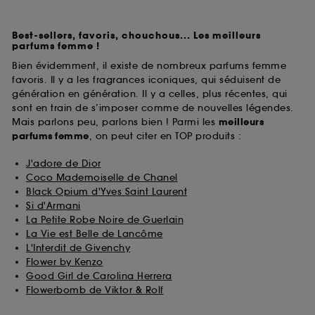
Best-sellers, favoris, chouchous... Les meilleurs
parfums femme !
Bien évidemment, il existe de nombreux parfums femme
favoris. Il y a les fragrances iconiques, qui séduisent de
génération en génération. Il y a celles, plus récentes, qui
sont en train de s’imposer comme de nouvelles légendes.
Mais parlons peu, parlons bien ! Parmi les
meilleurs
parfums
femme
, on peut citer en TOP produits :
J'adore de Dior
Coco Mademoiselle de Chanel
Black Opium d'Yves Saint Laurent
Si d'Armani
La Petite Robe Noire de Guerlain
La Vie est Belle de Lancôme
L'Interdit de Givenchy
Flower by Kenzo
Good Girl de Carolina Herrera
Flowerbomb de Viktor & Rolf