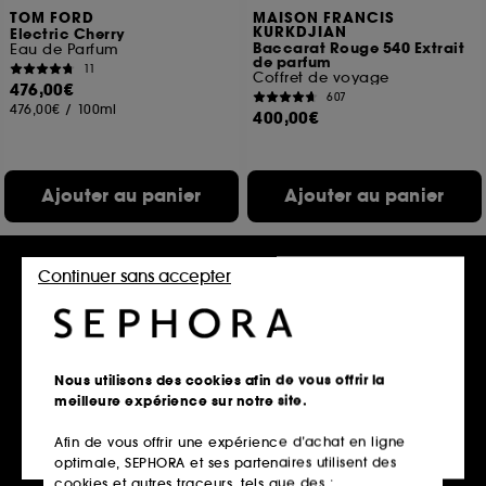
TOM FORD
MAISON FRANCIS
KURKDJIAN
Electric Cherry
Baccarat Rouge 540 Extrait
Eau de Parfum
de parfum
11
Coffret de voyage
476,00€
607
476,00€
/
100ml
400,00€
Ajouter au panier
Ajouter au panier
Continuer sans accepter
Nous utilisons des cookies afin de vous offrir la
meilleure expérience sur notre site.
Afin de vous offrir une expérience d’achat en ligne
ACQUA DI PARMA
JULIETTE HAS A GUN
optimale, SEPHORA et ses partenaires utilisent des
Luce di Rosa
Lady Vengeance
Eau de parfum
Eau de Parfum
cookies et autres traceurs, tels que des :