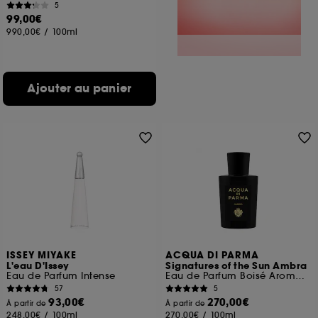
5
99,00€
990,00€
/
100ml
Ajouter au panier
ISSEY MIYAKE
ACQUA DI PARMA
L'eau D'Issey
Signatures of the Sun Ambra
Eau de Parfum Intense
Eau de Parfum Boisé Aromatique
57
5
93,00€
270,00€
À partir de
À partir de
248,00€
/
100ml
270,00€
/
100ml