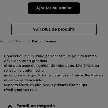
de ces cookies grâce au bouton "personnaliser mes
choix" ci-dessous ou décider de "tout accepter".
Ajouter au panier
Sephora pourra associer les informations de
navigation collectées par ces Cookies, pour les
finalités acceptées, avec les données personnelles
collectées ou générées lors de votre activité en ligne
Voir plus de produits
ou en magasin. Pour refuser tous les cookies, cliques
sur "continuer sans accepter". Voous pouvez à tout
moment choisir de retirer votrte consentement. Si vous
Accueil
Parfum
Parfum femme
souhaitez obtenir plus d'information sur les cookies
utilisés,
cliquez
ici
.
Concentré unique d'une personnalité, le parfum femme
dévoile toute sa grandeur
et sa puissance au contact de votre peau. Mystérieux ou
sensuel, le parfum est un
incontournable qui doit être choisi avec finesse. Best-sellers
et dernières nouveautés,
Sephora réunit les plus beaux parfums femme qui
réveilleront vos sens.
Retrait en magasin