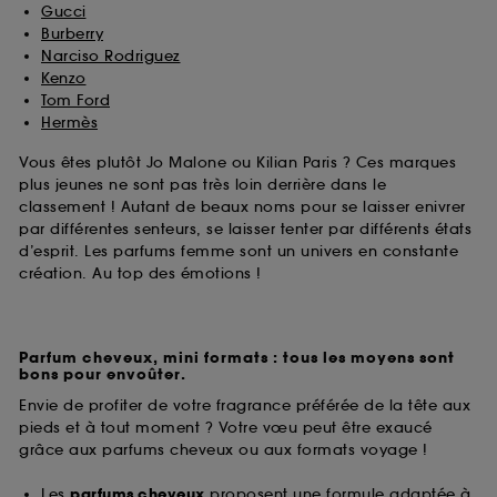
Gucci
Burberry
Narciso Rodriguez
Kenzo
Tom Ford
Hermès
Vous êtes plutôt Jo Malone ou Kilian Paris ? Ces marques
plus jeunes ne sont pas très loin derrière dans le
classement ! Autant de beaux noms pour se laisser enivrer
par différentes senteurs, se laisser tenter par différents états
d’esprit. Les parfums femme sont un univers en constante
création. Au top des émotions !
Parfum cheveux, mini formats : tous les moyens sont
bons pour envoûter.
Envie de profiter de votre fragrance préférée de la tête aux
pieds et à tout moment ? Votre vœu peut être exaucé
grâce aux parfums cheveux ou aux formats voyage !
Les
parfums cheveux
proposent une formule adaptée à