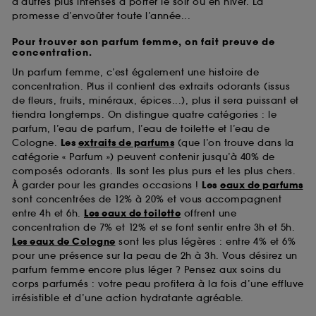
d’autres plus intenses à porter le soir ou en hiver. La
promesse d’envoûter toute l’année...
Pour trouver son parfum femme, on fait preuve de
concentration.
Un parfum femme, c’est également une histoire de
concentration. Plus il contient des extraits odorants (issus
de fleurs, fruits, minéraux, épices...), plus il sera puissant et
tiendra longtemps. On distingue quatre catégories : le
parfum, l’eau de parfum, l’eau de toilette et l’eau de
Cologne.
Les
extraits de parfums
(que l’on trouve dans la
catégorie « Parfum ») peuvent contenir jusqu’à 40% de
composés odorants. Ils sont les plus purs et les plus chers.
À garder pour les grandes occasions !
Les
eaux de parfums
sont concentrées de 12% à 20% et vous accompagnent
entre 4h et 6h.
Les eaux de toilette
offrent une
concentration de 7% et 12% et se font sentir entre 3h et 5h.
Les eaux de Cologne
sont les plus légères : entre 4% et 6%
pour une présence sur la peau de 2h à 3h. Vous désirez un
parfum femme encore plus léger ? Pensez aux soins du
corps parfumés : votre peau profitera à la fois d’une effluve
irrésistible et d’une action hydratante agréable.