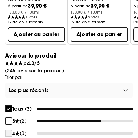
39,90 €
39,90 €
À partir de
À partir de
À 
133,00 € / 100ml
133,00 € / 100ml
16
35
avis
27
avis
Existe en 3 formats
Existe en 2 formats
Ex
Ajouter au panier
Ajouter au panier
Avis sur le produit
4.3/5
(245 avis sur le produit)
Trier par
Les plus récents
Tous (3)
5
(2)
4
(0)