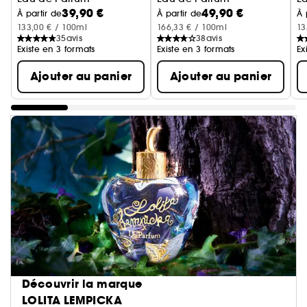
39,90 €
49,90 €
À partir de
À partir de
À 
133,00 € / 100ml
166,33 € / 100ml
13
35
avis
38
avis
Existe en 3 formats
Existe en 3 formats
Ex
Ajouter au panier
Ajouter au panier
Découvrir la marque
LOLITA LEMPICKA