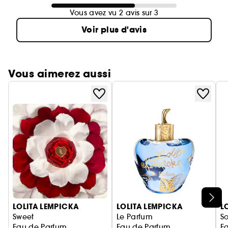
Vous avez vu 2 avis sur 3
Voir plus d'avis
Vous aimerez aussi
Ignorer le carrousel produits
LOLITA LEMPICKA
LOLITA LEMPICKA
L
Sweet
Le Parfum
S
Eau de Parfum
Eau de Parfum
E