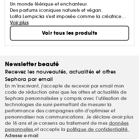
Un monde féérique et enchanteur.
Des parfums iconiques naturels et végan.
Lolita Lempicka s’est imposée comme la créatrice
française d’un monde unique, féérique et
Voir plus
enchanteur. Son univers ultra féminin nous invite à
Voir tous les produits
découvrir un conte de fées des temps modernes.
Ses parfums sont des signatures reconnaissables et
engagées. Lolita Lempicka a fait le choix d'inscrire
sa marque dans des préceptes végan et cruelty
Newsletter beauté
free. Ses parfums sont naturels, exempts de
Recevez les nouveautés, actualités et offres
colorants, de filtres solaires et de perturbateurs
endocriniens.haracters
Sephora par email
En m’inscrivant, j’accepte de recevoir par email mon
code de réduction ainsi que les offres et actualités de
Sephora personnalisées y compris avec l’utilisation de
technologies de suivi permettant de mesurer la
performance des campagnes afin d'optimiser et
personnaliser nos communications. Je déclare avoir plus
de 16 ans et je consens au traitement de mes
données
personnelles
et accepte la
politique de confidentialité
.
Adresse e-mail