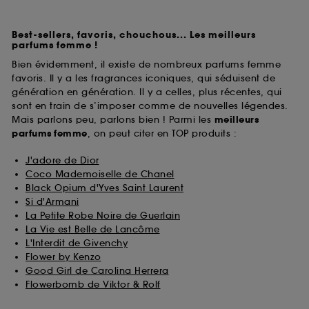
Best-sellers, favoris, chouchous... Les meilleurs
parfums femme !
Bien évidemment, il existe de nombreux parfums femme
favoris. Il y a les fragrances iconiques, qui séduisent de
génération en génération. Il y a celles, plus récentes, qui
sont en train de s’imposer comme de nouvelles légendes.
Mais parlons peu, parlons bien ! Parmi les
meilleurs
parfums
femme
, on peut citer en TOP produits :
J'adore de Dior
Coco Mademoiselle de Chanel
Black Opium d'Yves Saint Laurent
Si d'Armani
La Petite Robe Noire de Guerlain
La Vie est Belle de Lancôme
L'Interdit de Givenchy
Flower by Kenzo
Good Girl de Carolina Herrera
Flowerbomb de Viktor & Rolf