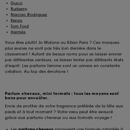
Gucci
Burberry
Narciso Rodriguez
Kenzo
Tom Ford
Hermès
Vous êtes plutôt Jo Malone ou Kilian Paris ? Ces marques
plus jeunes ne sont pas très loin derrière dans le
classement ! Autant de beaux noms pour se laisser enivrer
par différentes senteurs, se laisser tenter par différents états
d’esprit. Les parfums femme sont un univers en constante
création. Au top des émotions !
Parfum cheveux, mini formats : tous les moyens sont
bons pour envoûter.
Envie de profiter de votre fragrance préférée de la tête aux
pieds et à tout moment ? Votre vœu peut être exaucé
grâce aux parfums cheveux ou aux formats voyage !
Les
parfums cheveux
proposent une formule adaptée à