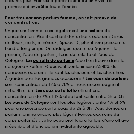
d’autres plus intenses à porter le soir ou en hiver. La
promesse d’envoûter toute l’année...
Pour trouver son parfum femme, on fait preuve de
concentration.
Un parfum femme, c’est également une histoire de
concentration. Plus il contient des extraits odorants (issus
de fleurs, fruits, minéraux, épices...), plus il sera puissant et
tiendra longtemps. On distingue quatre catégories : le
parfum, l’eau de parfum, l’eau de toilette et l’eau de
Cologne.
Les
extraits de parfums
(que l’on trouve dans la
catégorie « Parfum ») peuvent contenir jusqu’à 40% de
composés odorants. Ils sont les plus purs et les plus chers.
À garder pour les grandes occasions !
Les
eaux de parfums
sont concentrées de 12% à 20% et vous accompagnent
entre 4h et 6h.
Les eaux de toilette
offrent une
concentration de 7% et 12% et se font sentir entre 3h et 5h.
Les eaux de Cologne
sont les plus légères : entre 4% et 6%
pour une présence sur la peau de 2h à 3h. Vous désirez un
parfum femme encore plus léger ? Pensez aux soins du
corps parfumés : votre peau profitera à la fois d’une effluve
irrésistible et d’une action hydratante agréable.