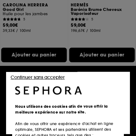
CAROLINA HERRERA
HERMÈS
Good Girl
Barénia Brume Cheveux
Vaporisateur
Huile pour les jambes
5
5
59,00€
59,00€
39,33€
/
100ml
196,67€
/
100ml
Ajouter au panier
Ajouter au panier
Continuer sans accepter
Exclu web
Nous utilisons des cookies afin de vous offrir la
meilleure expérience sur notre site.
Afin de vous offrir une expérience d’achat en ligne
CACHAREL
MAISON MARGIELA
optimale, SEPHORA et ses partenaires utilisent des
Ella Ella Flora Azura
REPLICA Lazy Sunday
Morning
Eau de Parfum Ambrée Aromatique
cookies et autres traceurs, tels que des :