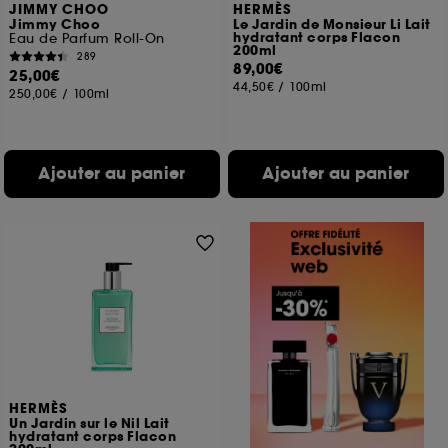
JIMMY CHOO
HERMÈS
Jimmy Choo
Le Jardin de Monsieur Li Lait
hydratant corps Flacon
Eau de Parfum Roll-On
200ml
289
89,00€
25,00€
44,50€
/
100ml
250,00€
/
100ml
Ajouter au panier
Ajouter au panier
HERMÈS
Un Jardin sur le Nil Lait
hydratant corps Flacon