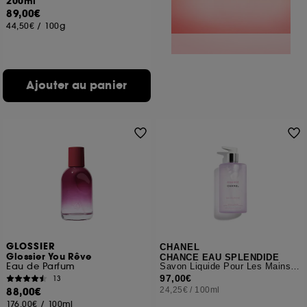
200ml
89,00€
44,50€
/
100g
Ajouter au panier
GLOSSIER
CHANEL
Glossier You Rêve
CHANCE EAU SPLENDIDE
Eau de Parfum
Savon Liquide Pour Les Mains Et Le Corps
97,00€
13
88,00€
24,25€
/
100ml
176,00€
/
100ml