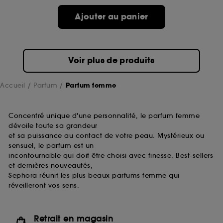
de ces cookies grâce au bouton "personnaliser mes
choix" ci-dessous ou décider de "tout accepter".
Ajouter au panier
Sephora pourra associer les informations de
navigation collectées par ces Cookies, pour les
finalités acceptées, avec les données personnelles
collectées ou générées lors de votre activité en ligne
Voir plus de produits
ou en magasin. Pour refuser tous les cookies, cliques
sur "continuer sans accepter". Voous pouvez à tout
moment choisir de retirer votrte consentement. Si vous
Accueil
Parfum
Parfum femme
souhaitez obtenir plus d'information sur les cookies
utilisés,
cliquez
ici
.
Concentré unique d'une personnalité, le parfum femme
dévoile toute sa grandeur
et sa puissance au contact de votre peau. Mystérieux ou
sensuel, le parfum est un
incontournable qui doit être choisi avec finesse. Best-sellers
et dernières nouveautés,
Sephora réunit les plus beaux parfums femme qui
réveilleront vos sens.
Retrait en magasin