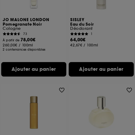
JO MALONE LONDON
SISLEY
Pomegranate Noir
Eau du Soir
Cologne
Déodorant
73
1
78,00€
64,00€
À partir de
260,00€
/
100ml
42,67€
/
100ml
2 contenances disponibles
Ajouter au panier
Ajouter au panier