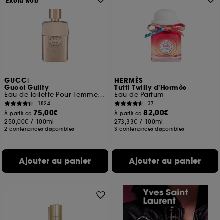
Exclu web
GUCCI
HERMÈS
Gucci Guilty
Tutti Twilly d'Hermès
Eau de Toilette Pour Femme Florale Ambrée
Eau de Parfum
1824
37
75,00€
82,00€
À partir de
À partir de
250,00€
/
100ml
273,33€
/
100ml
2 contenances disponibles
3 contenances disponibles
Ajouter au panier
Ajouter au panier