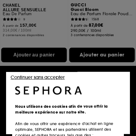
GUCCI
CHANEL
Gucci Bloom
ALLURE SENSUELLE
Eau de Parfum Florale Poudrée
Eau De Parfum
1568
9
87,00€
157,00€
À partir de
À partir de
314,00€
/
100ml
290,00€
/
100ml
3 contenances disponibles
2 contenances disponibles
Ajouter au panier
Ajouter au panier
Continuer sans accepter
Gravure
Nous utilisons des cookies afin de vous offrir la
meilleure expérience sur notre site.
Afin de vous offrir une expérience d’achat en ligne
MIU MIU
KAYALI
optimale, SEPHORA et ses partenaires utilisent des
Fleur de Lait
Oudgasm Vanilla Oud 36
Eau de parfum fruitée, florale et ambrée pour femme
Eau de Parfum Intense
cookies et autres traceurs, tels que des :