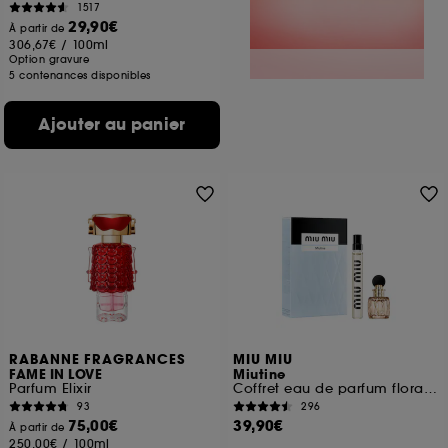
1517
29,90€
À partir de
306,67€
/
100ml
Option gravure
5 contenances disponibles
Ajouter au panier
RABANNE FRAGRANCES
MIU MIU
FAME IN LOVE
Miutine
Parfum Elixir
Coffret eau de parfum florale pour femme
93
296
75,00€
39,90€
À partir de
250,00€
/
100ml