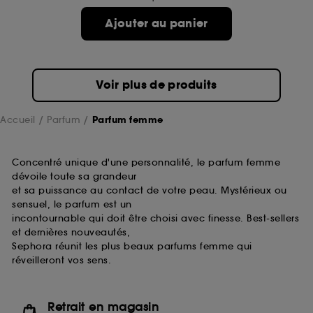
de ces cookies grâce au bouton "personnaliser mes
choix" ci-dessous ou décider de "tout accepter".
Ajouter au panier
Sephora pourra associer les informations de
navigation collectées par ces Cookies, pour les
finalités acceptées, avec les données personnelles
collectées ou générées lors de votre activité en ligne
Voir plus de produits
ou en magasin. Pour refuser tous les cookies, cliques
sur "continuer sans accepter". Voous pouvez à tout
moment choisir de retirer votrte consentement. Si vous
Accueil
Parfum
Parfum femme
souhaitez obtenir plus d'information sur les cookies
utilisés,
cliquez
ici
.
Concentré unique d'une personnalité, le parfum femme
dévoile toute sa grandeur
et sa puissance au contact de votre peau. Mystérieux ou
sensuel, le parfum est un
incontournable qui doit être choisi avec finesse. Best-sellers
et dernières nouveautés,
Sephora réunit les plus beaux parfums femme qui
réveilleront vos sens.
Retrait en magasin