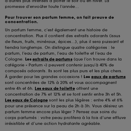
d’autres plus intenses à porter le soir ou en hiver. La
promesse d’envoûter toute l’année...
Pour trouver son parfum femme, on fait preuve de
concentration.
Un parfum femme, c’est également une histoire de
concentration. Plus il contient des extraits odorants (issus
de fleurs, fruits, minéraux, épices...), plus il sera puissant et
tiendra longtemps. On distingue quatre catégories : le
parfum, l’eau de parfum, l’eau de toilette et l’eau de
Cologne.
Les
extraits de parfums
(que l’on trouve dans la
catégorie « Parfum ») peuvent contenir jusqu’à 40% de
composés odorants. Ils sont les plus purs et les plus chers.
À garder pour les grandes occasions !
Les
eaux de parfums
sont concentrées de 12% à 20% et vous accompagnent
entre 4h et 6h.
Les eaux de toilette
offrent une
concentration de 7% et 12% et se font sentir entre 3h et 5h.
Les eaux de Cologne
sont les plus légères : entre 4% et 6%
pour une présence sur la peau de 2h à 3h. Vous désirez un
parfum femme encore plus léger ? Pensez aux soins du
corps parfumés : votre peau profitera à la fois d’une effluve
irrésistible et d’une action hydratante agréable.