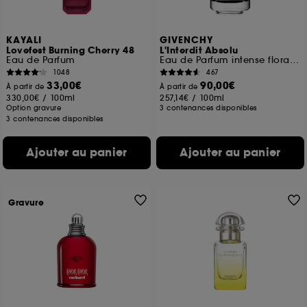
KAYALI
GIVENCHY
Lovefest Burning Cherry 48
L'Interdit Absolu
Eau de Parfum
Eau de Parfum intense florale boisée ambrée pour femme
1048
467
33,00€
90,00€
À partir de
À partir de
330,00€
/
100ml
257,14€
/
100ml
Option gravure
3 contenances disponibles
3 contenances disponibles
Ajouter au panier
Ajouter au panier
Gravure