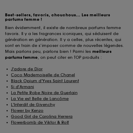
Best-sellers, favoris, chouchous... Les meilleurs
parfums femme !
Bien évidemment, il existe de nombreux parfums femme
favoris. Il y a les fragrances iconiques, qui séduisent de
génération en génération. Il y a celles, plus récentes, qui
sont en train de s’imposer comme de nouvelles légendes.
Mais parlons peu, parlons bien ! Parmi les
meilleurs
parfums
femme
, on peut citer en TOP produits :
J'adore de Dior
Coco Mademoiselle de Chanel
Black Opium d'Yves Saint Laurent
Si d'Armani
La Petite Robe Noire de Guerlain
La Vie est Belle de Lancôme
L'Interdit de Givenchy
Flower by Kenzo
Good Girl de Carolina Herrera
Flowerbomb de Viktor & Rolf