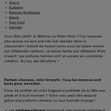
Gucci
Burberry
Narciso Rodriguez
Kenzo
Tom Ford
Hermès
Vous êtes plutôt Jo Malone ou Kilian Paris ? Ces marques
plus jeunes ne sont pas très loin derrière dans le
classement ! Autant de beaux noms pour se laisser enivrer
par différentes senteurs, se laisser tenter par différents états
d’esprit. Les parfums femme sont un univers en constante
création. Au top des émotions !
Parfum cheveux, mini formats : tous les moyens sont
bons pour envoûter.
Envie de profiter de votre fragrance préférée de la tête aux
pieds et à tout moment ? Votre vœu peut être exaucé
grâce aux parfums cheveux ou aux formats voyage !
Les
parfums cheveux
proposent une formule adaptée à