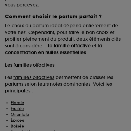
vous percevez.
Comment choisir le parfum parfait ?
A l'exception des cookies techniques, le dépôt et la
lecture de ces traceurs requiert votre accord. Vous
Le choix du parfum idéal dépend entièrement de
pouvez personnaliser vos choix concernant le dépôt
votre nez. Cependant, pour faire le bon choix et
de ces cookies grâce au bouton "personnaliser mes
profiter pleinement du produit, deux éléments clés
choix" ci-dessous ou décider de "tout accepter".
sont à considérer :
la famille olfactive
et
la
Sephora pourra associer les informations de
concentration en huiles essentielles
.
navigation collectées par ces Cookies, pour les
finalités acceptées, avec les données personnelles
collectées ou générées lors de votre activité en ligne
Les familles olfactives
ou en magasin. Pour refuser tous les cookies, cliques
sur "continuer sans accepter". Voous pouvez à tout
Les
familles olfactives
permettent de classer les
moment choisir de retirer votrte consentement. Si vous
parfums selon leurs notes dominantes. Voici les
souhaitez obtenir plus d'information sur les cookies
principales :
utilisés,
cliquez
ici
.
Florale
Fruitée
Orientale
Épicée
Boisée