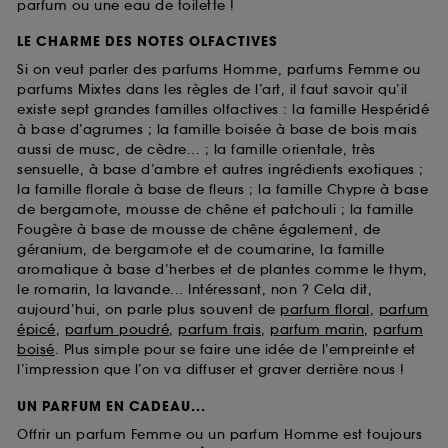
parfum ou une eau de toilette !
LE CHARME DES NOTES OLFACTIVES
Si on veut parler des parfums Homme, parfums Femme ou
parfums Mixtes dans les règles de l’art, il faut savoir qu’il
existe sept grandes familles olfactives : la famille Hespéridé
à base d’agrumes ; la famille boisée à base de bois mais
aussi de musc, de cèdre... ; la famille orientale, très
sensuelle, à base d’ambre et autres ingrédients exotiques ;
la famille florale à base de fleurs ; la famille Chypre à base
de bergamote, mousse de chêne et patchouli ; la famille
Fougère à base de mousse de chêne également, de
géranium, de bergamote et de coumarine, la famille
aromatique à base d’herbes et de plantes comme le thym,
le romarin, la lavande... Intéressant, non ? Cela dit,
aujourd’hui, on parle plus souvent de
parfum floral
,
parfum
épicé
,
parfum poudré
,
parfum frais
,
parfum marin
,
parfum
boisé
. Plus simple pour se faire une idée de l’empreinte et
l’impression que l’on va diffuser et graver derrière nous !
UN PARFUM EN CADEAU...
Offrir un parfum Femme ou un parfum Homme est toujours