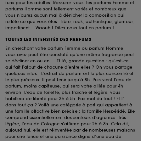
funs pour les adultes. Rassurez-vous, les parfums Femme et
parfums Homme sont tellement variés et nombreux que
vous n’aurez aucun mal à dénicher la composition qui
reflète ce que vous êtes : libre, rock, authentique, glamour,
impertinent... Waouh ! Dites-nous tout en parfum !
TOUTES LES INTENSITÉS DES PARFUMS
En cherchant votre parfum Femme ou parfum Homme,
vous avez peut-être constaté qu’une même fragrance peut
se décliner en ou en ... Et là, grande question : qu’est-ce
qui fait l’atout de chacune d’entre elles ? On vous partage
quelques infos ! L’extrait de parfum est le plus concentré et
le plus précieux. Il peut tenir jusqu’à 8h. Puis vient l’eau de
parfum, moins capiteuse, qui sera votre alliée pour 4h
environ. L’eau de toilette, plus fraîche et légère, vous
habillera de liberté pour 3h à 5h. Pas mal du tout ! Et l’
dans tout ça ? Voilà une catégorie à part qui appartient à
une famille olfactive bien précise : la famille Hespéridé. Elle
comprend essentiellement des senteurs d'agrumes. Très
légère, l’eau de Cologne s’affirme pour 2h à 3h. Cela dit,
aujourd’hui, elle est réinventée par de nombreuses maisons
pour une tenue et une puissance digne d’une eau de