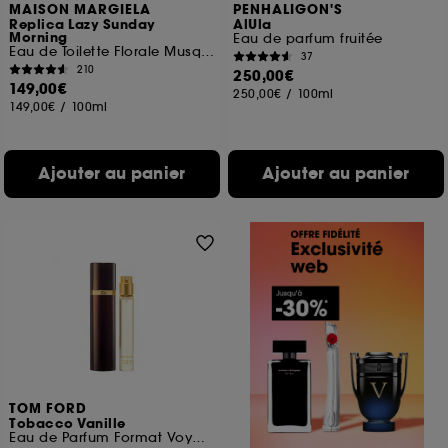
MAISON MARGIELA
PENHALIGON'S
Replica Lazy Sunday
AlUla
Morning
Eau de parfum fruitée
Eau de Toilette Florale Musquée
37
210
250,00€
149,00€
250,00€
/
100ml
149,00€
/
100ml
Ajouter au panier
Ajouter au panier
TOM FORD
Tobacco Vanille
Eau de Parfum Format Voyage