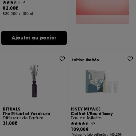
4
82,00€
820,00€
/
100ml
Ajouter au panier
Edition limitée
RITUALS
ISSEY MIYAKE
The Ritual of Yozakura
Coffret L'Eau d'Issey
Diffuseur de Parfum
Eau de Toilette
31,00€
69
109,00€
Valeur totale estimée :
140,25€