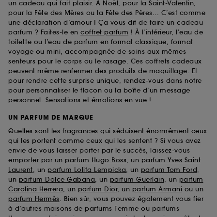
un cadeau qui fait plaisir. À Noël, pour la Saint-Valentin,
pour la Fête des Mères ou la Fête des Pères... C’est comme
une déclaration d’amour ! Ça vous dit de faire un cadeau
parfum ? Faites-le en
coffret parfum
! À l’intérieur, l’eau de
toilette ou l’eau de parfum en format classique, format
voyage ou mini, accompagnée de soins aux mêmes
senteurs pour le corps ou le rasage. Ces coffrets cadeaux
peuvent même renfermer des produits de maquillage. Et
pour rendre cette surprise unique, rendez-vous dans notre
pour personnaliser le flacon ou la boîte d’un message
personnel. Sensations et émotions en vue !
UN PARFUM DE MARQUE
Quelles sont les fragrances qui séduisent énormément ceux
qui les portent comme ceux qui les sentent ? Si vous avez
envie de vous laisser porter par le succès, laissez-vous
emporter par un
parfum Hugo Boss
, un
parfum Yves Saint
Laurent
, un
parfum Lolita Lempicka
, un
parfum Tom Ford
,
un
parfum Dolce Gabana
, un
parfum Guerlain
, un
parfum
Carolina Herrera
, un
parfum Dior
, un
parfum Armani
ou un
parfum Hermès
. Bien sûr, vous pouvez également vous fier
à d’autres maisons de parfums Femme ou parfums