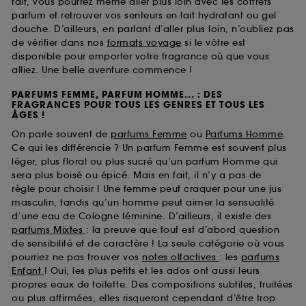
fait, vous pourrez même aller plus loin avec les coffrets
parfum et retrouver vos senteurs en lait hydratant ou gel
douche. D’ailleurs, en parlant d’aller plus loin, n’oubliez pas
de vérifier dans nos
formats voyage
si le vôtre est
disponible pour emporter votre fragrance où que vous
alliez. Une belle aventure commence !
PARFUMS FEMME, PARFUM HOMME... : DES
FRAGRANCES POUR TOUS LES GENRES ET TOUS LES
ÂGES !
On parle souvent de
parfums Femme
ou
Parfums Homme
.
Ce qui les différencie ? Un parfum Femme est souvent plus
léger, plus floral ou plus sucré qu’un parfum Homme qui
sera plus boisé ou épicé. Mais en fait, il n’y a pas de
règle pour choisir ! Une femme peut craquer pour une jus
masculin, tandis qu’un homme peut aimer la sensualité
d’une eau de Cologne féminine. D’ailleurs, il existe des
parfums Mixtes
: la preuve que tout est d’abord question
de sensibilité et de caractère ! La seule catégorie où vous
pourriez ne pas trouver vos
notes olfactives
: les
parfums
Enfant
! Oui, les plus petits et les ados ont aussi leurs
propres eaux de toilette. Des compositions subtiles, fruitées
ou plus affirmées, elles risqueront cependant d’être trop