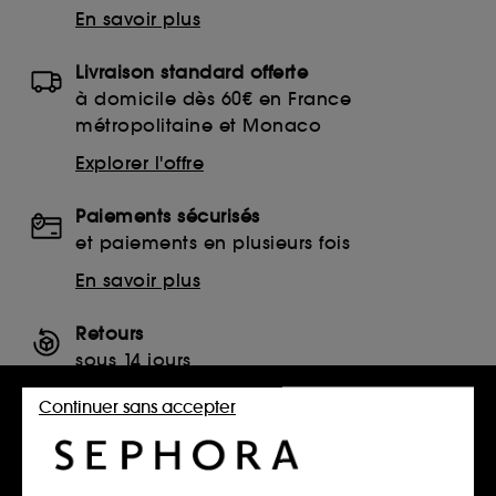
En savoir plus
Livraison standard offerte
à domicile dès 60€ en France
métropolitaine et Monaco
Explorer l'offre
Paiements sécurisés
et paiements en plusieurs fois
En savoir plus
Retours
sous 14 jours
Retourner mon article
Continuer sans accepter
SERVICES, CONTACT ET CONDITIONS DES OFFRES