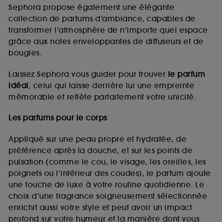
de vous plaire via des publicités, y compris sur des
Sephora propose également une élégante
sites tiers et sur les réseaux sociaux, sur la base
collection de parfums d’ambiance, capables de
des pages que vous avez consultées, de votre
transformer l’atmosphère de n’importe quel espace
navigation, et de l'historique de vos interactions.
grâce aux notes enveloppantes de diffuseurs et de
Cookies de mesure d’audience :
ils nous
bougies.
permettent de réaliser des statistiques de
fréquentation et de navigation sur notre site afin
Laissez Sephora vous guider pour trouver
le parfum
d’en améliorer la performance.
idéal
, celui qui laisse derrière lui une empreinte
Cookies de sécurisation des paiements en ligne :
mémorable et reflète parfaitement votre unicité.
ils nous permettent de lutter notamment contre les
fraudes aux moyens de paiement et les
Les parfums pour le corps
usurpations d’identité.
Appliqué sur une peau propre et hydratée, de
Cookies fonctionnels :
il s’agit de cookies
préférence après la douche, et sur les points de
permettant l’affichage et/ou la fourniture de
pulsation (comme le cou, le visage, les oreilles, les
certaines fonctionnalités du site, tel que les
cookies d’authentification qui sont utilisés afin de
poignets ou l’intérieur des coudes), le parfum ajoute
vous faire bénéficier de l’authentification
une touche de luxe à votre routine quotidienne. Le
prolongée vous permettant d’accéder à votre
choix d’une fragrance soigneusement sélectionnée
compte lors de votre prochaine visite sur le site
enrichit aussi votre style et peut avoir un impact
sans saisir à nouveau votre identifiant et mot de
profond sur votre humeur et la manière dont vous
passe.