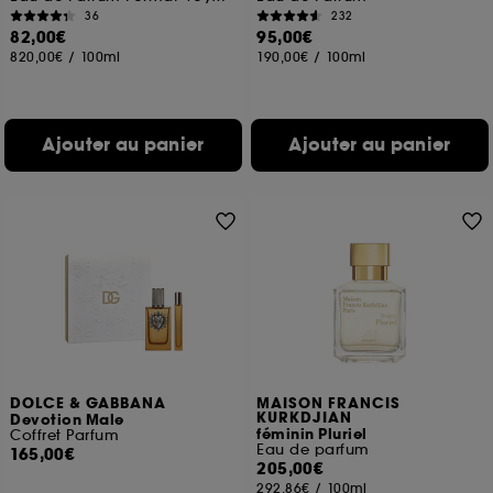
36
232
82,00€
95,00€
820,00€
/
100ml
190,00€
/
100ml
Ajouter au panier
Ajouter au panier
DOLCE & GABBANA
MAISON FRANCIS
KURKDJIAN
Devotion Male
féminin Pluriel
Coffret Parfum
Eau de parfum
165,00€
205,00€
292,86€
/
100ml