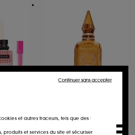
Continuer sans accepter
CHARLOTTE TILBURY
na
Star Confidence
Coffret Eau de Parfum pour femme
Eau de Parfum
8
32,00€
À partir de
ée :
ookies et autres traceurs, tels que des :
190,00€
/
100ml
produits et services du site et sécuriser