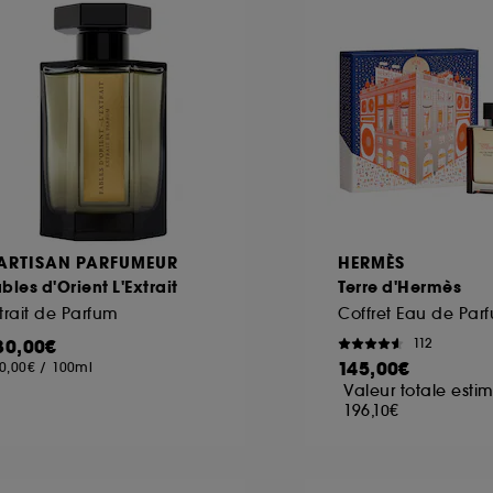
'ARTISAN PARFUMEUR
HERMÈS
bles d'Orient L'Extrait
Terre d'Hermès
trait de Parfum
30,00€
112
145,00€
0,00€
/
100ml
Valeur totale estim
196,10€