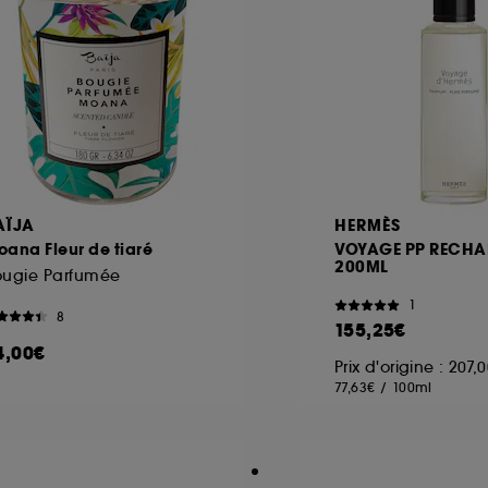
AÏJA
HERMÈS
ana Fleur de tiaré
VOYAGE PP RECHA
200ML
ougie Parfumée
1
8
155,25€
4,00€
Prix d'origine : 207,
77,63€
/
100ml