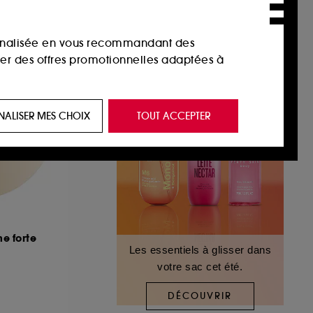
sonnalisée en vous recommandant des
ser des offres promotionnelles adaptées à
 de vous plaire via des publicités, y compris
NALISER MES CHOIX
TOUT ACCEPTER
e navigation, et de l'historique de vos
 de navigation sur notre site afin d’en
 les fraudes aux moyens de paiement et les
e forte
Les essentiels à glisser dans
votre sac cet été.
nctionnalités du site, tel que les cookies
us permettant d’accéder à votre compte lors
DÉCOUVRIR