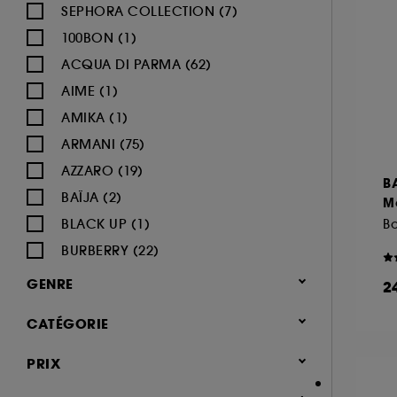
SEPHORA COLLECTION (7)
100BON (1)
ACQUA DI PARMA (62)
AIME (1)
AMIKA (1)
ARMANI (75)
AZZARO (19)
B
BAÏJA (2)
Mo
BLACK UP (1)
B
BURBERRY (22)
BVLGARI (12)
GENRE
2
BY ROSIE JANE (3)
Femme (1380)
CATÉGORIE
CACHAREL (24)
Homme (544)
CALVIN KLEIN (20)
Parfum
PRIX
Mixte (494)
CAROLINA HERRERA (21)
Jusqu'à -30% sur une sélection de
Enfant (40)