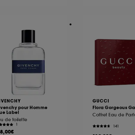
ôt et la lecture de ces traceurs requiert votre accord. V
rsonnaliser mes choix" ci-dessous ou décider de "tout ac
s Cookies, pour les finalités acceptées, avec les données
ur refuser tous les cookies, cliques sur "continuer sans a
tez obtenir plus d'information sur les cookies utilisés,
cliq
IVENCHY
GUCCI
ivenchy pour Homme
Flora Gorgeous G
ue Label
u de toilette
1
141
18,00€