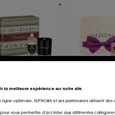
ENHALIGON'S
VALENTINO
lfeti
Born In Roma Don
and Set
ir la meilleure expérience sur notre site.
282
1
129,00€
95,00€
Valeur totale estim
 ligne optimale, SEPHORA et ses partenaires utilisent des c
164,00€
s pour vous permettre d’accéder aux différentes catégories, 