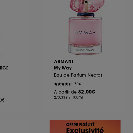
ARMANI
RGE
My Way
Eau de Parfum Nectar
704
82,00€
À partir de
273,33€
/
100ml
00€