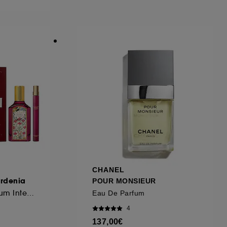
ous pouvez personnaliser vos choix concernant
cepter". Sephora pourra associer les
 personnelles collectées ou générées lors
ccepter". Voous pouvez à tout moment choisir
uez
ici
.
CHANEL
ardenia
POUR MONSIEUR
Coffret Eau de Parfum Intense
Eau De Parfum
4
137,00€