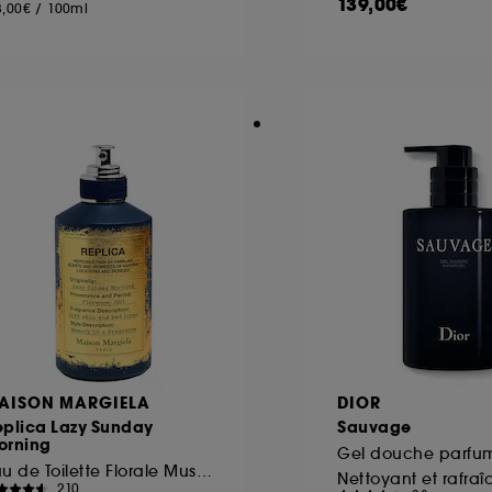
139,00€
8,00€
/
100ml
AISON MARGIELA
DIOR
eplica Lazy Sunday
Sauvage
orning
Eau de Toilette Florale Musquée
Nettoyant et rafraî
210