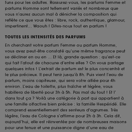
funs pour les adultes. Rassurez-vous, les parfums Femme et
parfums Homme sont tellement variés et nombreux que
vous n’aurez aucun mal à dénicher la composition qui
reflète ce que vous êtes : libre, rock, authentique, glamour,
impertinent... Waouh ! Dites-nous tout en parfum !
TOUTES LES INTENSITÉS DES PARFUMS
En cherchant votre parfum Femme ou parfum Homme,
vous avez peut-être constaté qu’une même fragrance peut
se décliner en ou en ... Et là, grande question : qu’est-ce
qui fait l’atout de chacune d’entre elles ? On vous partage
quelques infos ! L’extrait de parfum est le plus concentré et
le plus précieux. Il peut tenir jusqu’à 8h. Puis vient l’eau de
parfum, moins capiteuse, qui sera votre alliée pour 4h
environ. L’eau de toilette, plus fraîche et légère, vous
habillera de liberté pour 3h à 5h. Pas mal du tout ! Et l’
dans tout ça ? Voilà une catégorie à part qui appartient à
une famille olfactive bien précise : la famille Hespéridé. Elle
comprend essentiellement des senteurs d'agrumes. Très
légère, l’eau de Cologne s’affirme pour 2h à 3h. Cela dit,
aujourd’hui, elle est réinventée par de nombreuses maisons
pour une tenue et une puissance digne d’une eau de