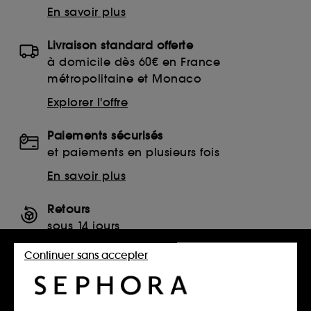
En savoir plus
Livraison standard offerte
à domicile dès 60€ en France
métropolitaine et Monaco
Explorer l'offre
Paiements sécurisés
et paiements en plusieurs fois
En savoir plus
Retours
sous 14 jours
Retourner mon article
Continuer sans accepter
SERVICES, CONTACT ET CONDITIONS DES OFFRES