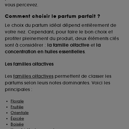
vous percevez.
Comment choisir le parfum parfait ?
A l'exception des cookies techniques, le dépôt et la
lecture de ces traceurs requiert votre accord. Vous
Le choix du parfum idéal dépend entièrement de
pouvez personnaliser vos choix concernant le dépôt
votre nez. Cependant, pour faire le bon choix et
de ces cookies grâce au bouton "personnaliser mes
profiter pleinement du produit, deux éléments clés
choix" ci-dessous ou décider de "tout accepter".
sont à considérer :
la famille olfactive
et
la
Sephora pourra associer les informations de
concentration en huiles essentielles
.
navigation collectées par ces Cookies, pour les
finalités acceptées, avec les données personnelles
collectées ou générées lors de votre activité en ligne
Les familles olfactives
ou en magasin. Pour refuser tous les cookies, cliques
sur "continuer sans accepter". Voous pouvez à tout
Les
familles olfactives
permettent de classer les
moment choisir de retirer votrte consentement. Si vous
parfums selon leurs notes dominantes. Voici les
souhaitez obtenir plus d'information sur les cookies
principales :
utilisés,
cliquez
ici
.
Florale
Fruitée
Orientale
Épicée
Boisée