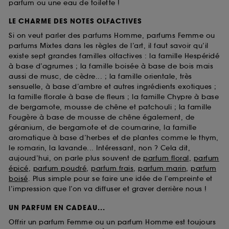
parfum ou une eau de toilette !
LE CHARME DES NOTES OLFACTIVES
Si on veut parler des parfums Homme, parfums Femme ou
parfums Mixtes dans les règles de l’art, il faut savoir qu’il
existe sept grandes familles olfactives : la famille Hespéridé
à base d’agrumes ; la famille boisée à base de bois mais
aussi de musc, de cèdre... ; la famille orientale, très
sensuelle, à base d’ambre et autres ingrédients exotiques ;
la famille florale à base de fleurs ; la famille Chypre à base
de bergamote, mousse de chêne et patchouli ; la famille
Fougère à base de mousse de chêne également, de
géranium, de bergamote et de coumarine, la famille
aromatique à base d’herbes et de plantes comme le thym,
le romarin, la lavande... Intéressant, non ? Cela dit,
aujourd’hui, on parle plus souvent de
parfum floral
,
parfum
épicé
,
parfum poudré
,
parfum frais
,
parfum marin
,
parfum
boisé
. Plus simple pour se faire une idée de l’empreinte et
l’impression que l’on va diffuser et graver derrière nous !
UN PARFUM EN CADEAU...
Offrir un parfum Femme ou un parfum Homme est toujours