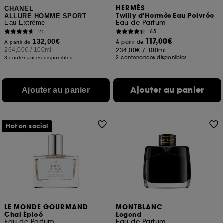
HERMÈS
CHANEL
Twilly d'Hermès Eau Poivrée
ALLURE HOMME SPORT
Eau de Parfum
Eau Extrême
65
25
117,00€
132,00€
À partir de
À partir de
264,00€
/
100ml
234,00€
/
100ml
2 contenances disponibles
3 contenances disponibles
Ajouter au panier
Ajouter au panier
Hot on social
LE MONDE GOURMAND
MONTBLANC
Chai Épicé
Legend
Eau de Parfum
Eau de Parfum