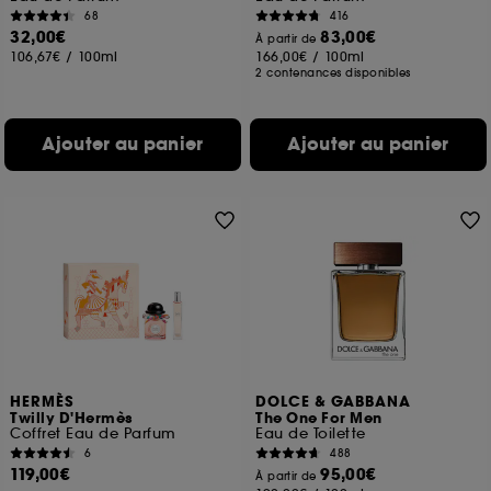
68
416
32,00€
83,00€
À partir de
106,67€
/
100ml
166,00€
/
100ml
2 contenances disponibles
Ajouter au panier
Ajouter au panier
HERMÈS
DOLCE & GABBANA
Twilly D'Hermès
The One For Men
Coffret Eau de Parfum
Eau de Toilette
6
488
119,00€
95,00€
À partir de