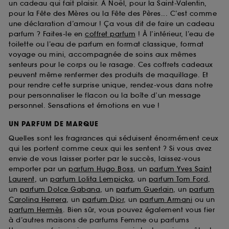
un cadeau qui fait plaisir. À Noël, pour la Saint-Valentin,
pour la Fête des Mères ou la Fête des Pères... C’est comme
une déclaration d’amour ! Ça vous dit de faire un cadeau
parfum ? Faites-le en
coffret parfum
! À l’intérieur, l’eau de
toilette ou l’eau de parfum en format classique, format
voyage ou mini, accompagnée de soins aux mêmes
senteurs pour le corps ou le rasage. Ces coffrets cadeaux
peuvent même renfermer des produits de maquillage. Et
pour rendre cette surprise unique, rendez-vous dans notre
pour personnaliser le flacon ou la boîte d’un message
personnel. Sensations et émotions en vue !
UN PARFUM DE MARQUE
Quelles sont les fragrances qui séduisent énormément ceux
qui les portent comme ceux qui les sentent ? Si vous avez
envie de vous laisser porter par le succès, laissez-vous
emporter par un
parfum Hugo Boss
, un
parfum Yves Saint
Laurent
, un
parfum Lolita Lempicka
, un
parfum Tom Ford
,
un
parfum Dolce Gabana
, un
parfum Guerlain
, un
parfum
Carolina Herrera
, un
parfum Dior
, un
parfum Armani
ou un
parfum Hermès
. Bien sûr, vous pouvez également vous fier
à d’autres maisons de parfums Femme ou parfums