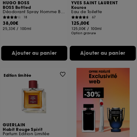
HUGO BOSS
YVES SAINT LAURENT
BOSS Bottled
Kouros
Déodorant Spray Homme Boisé et Oriental
Eau de Toilette
18
67
38,00€
125,00€
25,33€
/
100ml
125,00€
/
100ml
Option gravure
Ajouter au panier
Ajouter au panier
Edition limitée
GUERLAIN
Habit Rouge Spirit
Parfum Edition Limitée