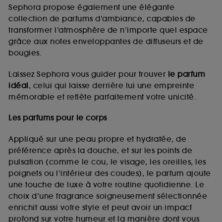
de vous plaire via des publicités, y compris sur des
Sephora propose également une élégante
sites tiers et sur les réseaux sociaux, sur la base
collection de parfums d’ambiance, capables de
des pages que vous avez consultées, de votre
transformer l’atmosphère de n’importe quel espace
navigation, et de l'historique de vos interactions.
grâce aux notes enveloppantes de diffuseurs et de
Cookies de mesure d’audience :
ils nous
bougies.
permettent de réaliser des statistiques de
fréquentation et de navigation sur notre site afin
Laissez Sephora vous guider pour trouver
le parfum
d’en améliorer la performance.
idéal
, celui qui laisse derrière lui une empreinte
Cookies de sécurisation des paiements en ligne :
mémorable et reflète parfaitement votre unicité.
ils nous permettent de lutter notamment contre les
fraudes aux moyens de paiement et les
Les parfums pour le corps
usurpations d’identité.
Appliqué sur une peau propre et hydratée, de
Cookies fonctionnels :
il s’agit de cookies
préférence après la douche, et sur les points de
permettant l’affichage et/ou la fourniture de
pulsation (comme le cou, le visage, les oreilles, les
certaines fonctionnalités du site, tel que les
cookies d’authentification qui sont utilisés afin de
poignets ou l’intérieur des coudes), le parfum ajoute
vous faire bénéficier de l’authentification
une touche de luxe à votre routine quotidienne. Le
prolongée vous permettant d’accéder à votre
choix d’une fragrance soigneusement sélectionnée
compte lors de votre prochaine visite sur le site
enrichit aussi votre style et peut avoir un impact
sans saisir à nouveau votre identifiant et mot de
profond sur votre humeur et la manière dont vous
passe.