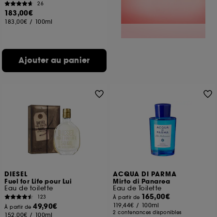
26
183,00€
183,00€
/
100ml
Ajouter au panier
DIESEL
ACQUA DI PARMA
Fuel for Life pour Lui
Mirto di Panarea
Eau de toilette
Eau de Toilette
165,00€
123
À partir de
49,90€
119,44€
/
100ml
À partir de
2 contenances disponibles
152,00€
/
100ml