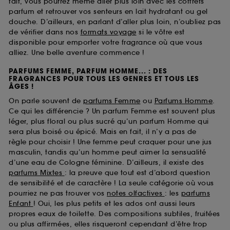
fait, vous pourrez même aller plus loin avec les coffrets
parfum et retrouver vos senteurs en lait hydratant ou gel
douche. D’ailleurs, en parlant d’aller plus loin, n’oubliez pas
de vérifier dans nos
formats voyage
si le vôtre est
disponible pour emporter votre fragrance où que vous
alliez. Une belle aventure commence !
PARFUMS FEMME, PARFUM HOMME... : DES
FRAGRANCES POUR TOUS LES GENRES ET TOUS LES
ÂGES !
On parle souvent de
parfums Femme
ou
Parfums Homme
.
Ce qui les différencie ? Un parfum Femme est souvent plus
léger, plus floral ou plus sucré qu’un parfum Homme qui
sera plus boisé ou épicé. Mais en fait, il n’y a pas de
règle pour choisir ! Une femme peut craquer pour une jus
masculin, tandis qu’un homme peut aimer la sensualité
d’une eau de Cologne féminine. D’ailleurs, il existe des
parfums Mixtes
: la preuve que tout est d’abord question
de sensibilité et de caractère ! La seule catégorie où vous
pourriez ne pas trouver vos
notes olfactives
: les
parfums
Enfant
! Oui, les plus petits et les ados ont aussi leurs
propres eaux de toilette. Des compositions subtiles, fruitées
ou plus affirmées, elles risqueront cependant d’être trop