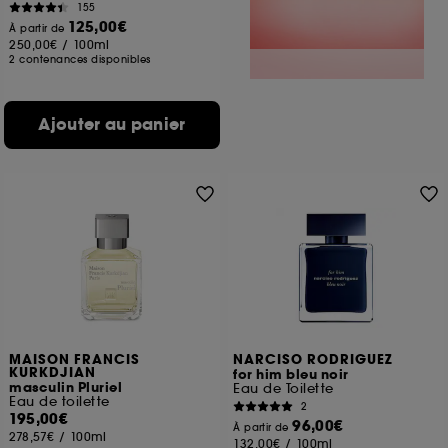
155
125,00€
À partir de
250,00€
/
100ml
2 contenances disponibles
Ajouter au panier
MAISON FRANCIS
NARCISO RODRIGUEZ
KURKDJIAN
for him bleu noir
masculin Pluriel
Eau de Toilette
Eau de toilette
2
195,00€
96,00€
À partir de
278,57€
/
100ml
132,00€
/
100ml