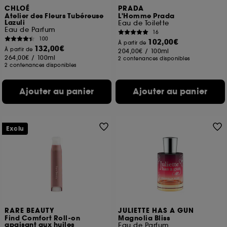
CHLOÉ
PRADA
Atelier des Fleurs Tubéreuse
L'Homme Prada
Lazuli
Eau de Toilette
Eau de Parfum
16
100
102,00€
À partir de
132,00€
À partir de
204,00€
/
100ml
264,00€
/
100ml
2 contenances disponibles
2 contenances disponibles
Ajouter au panier
Ajouter au panier
Exclu
RARE BEAUTY
JULIETTE HAS A GUN
Find Comfort Roll-on
Magnolia Bliss
apaisant aux huiles
Eau de Parfum