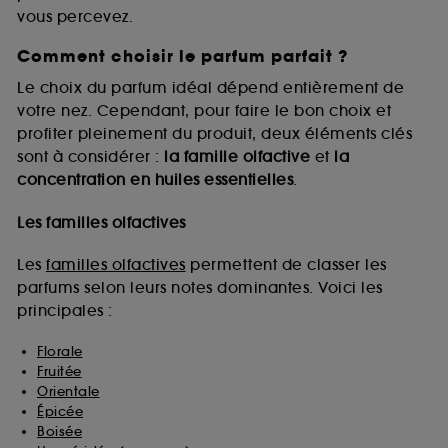
vous percevez.
Comment choisir le parfum parfait ?
A l'exception des cookies techniques, le dépôt et la
lecture de ces traceurs requiert votre accord. Vous
Le choix du parfum idéal dépend entièrement de
pouvez personnaliser vos choix concernant le dépôt
votre nez. Cependant, pour faire le bon choix et
de ces cookies grâce au bouton "personnaliser mes
profiter pleinement du produit, deux éléments clés
choix" ci-dessous ou décider de "tout accepter".
sont à considérer :
la famille olfactive
et
la
Sephora pourra associer les informations de
concentration en huiles essentielles
.
navigation collectées par ces Cookies, pour les
finalités acceptées, avec les données personnelles
collectées ou générées lors de votre activité en ligne
Les familles olfactives
ou en magasin. Pour refuser tous les cookies, cliques
sur "continuer sans accepter". Voous pouvez à tout
Les
familles olfactives
permettent de classer les
moment choisir de retirer votrte consentement. Si vous
parfums selon leurs notes dominantes. Voici les
souhaitez obtenir plus d'information sur les cookies
principales :
utilisés,
cliquez
ici
.
Florale
Fruitée
Orientale
Épicée
Boisée