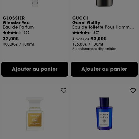
GLOSSIER
GUCCI
Glossier You
Gucci Guilty
Eau de Parfum
Eau de Toilette Pour Homme Fougère Aromatique
379
857
32,00€
93,00€
À partir de
400,00€
/
100ml
186,00€
/
100ml
2 contenances disponibles
Ajouter au panier
Ajouter au panier