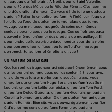
un cadeau qui fait plaisir. À Noël, pour la Saint-Valentin,
pour la Fête des Mères ou la Fête des Pères... C’est comme
une déclaration d’amour ! Ça vous dit de faire un cadeau
parfum ? Faites-le en
coffret parfum
! À l’intérieur, l’eau de
toilette ou l’eau de parfum en format classique, format
voyage ou mini, accompagnée de soins aux mêmes
senteurs pour le corps ou le rasage. Ces coffrets cadeaux
peuvent même renfermer des produits de maquillage. Et
pour rendre cette surprise unique, rendez-vous dans notre
pour personnaliser le flacon ou la boîte d’un message
personnel. Sensations et émotions en vue !
UN PARFUM DE MARQUE
Quelles sont les fragrances qui séduisent énormément ceux
qui les portent comme ceux qui les sentent ? Si vous avez
envie de vous laisser porter par le succès, laissez-vous
emporter par un
parfum Hugo Boss
, un
parfum Yves Saint
Laurent
, un
parfum Lolita Lempicka
, un
parfum Tom Ford
,
un
parfum Dolce Gabana
, un
parfum Guerlain
, un
parfum
Carolina Herrera
, un
parfum Dior
, un
parfum Armani
ou un
parfum Hermès
. Bien sûr, vous pouvez également vous fier
à d’autres maisons de parfums Femme ou parfums