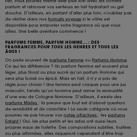
fait, vous pourrez même aller plus loin avec les coffrets
parfum et retrouver vos senteurs en lait hydratant ou gel
douche. D’ailleurs, en parlant d’aller plus loin, n’oubliez pas
de vérifier dans nos
formats voyage
si le vôtre est
disponible pour emporter votre fragrance où que vous
alliez. Une belle aventure commence !
PARFUMS FEMME, PARFUM HOMME... : DES
FRAGRANCES POUR TOUS LES GENRES ET TOUS LES
ÂGES !
On parle souvent de
parfums Femme
ou
Parfums Homme
.
Ce qui les différencie ? Un parfum Femme est souvent plus
léger, plus floral ou plus sucré qu’un parfum Homme qui
sera plus boisé ou épicé. Mais en fait, il n’y a pas de
règle pour choisir ! Une femme peut craquer pour une jus
masculin, tandis qu’un homme peut aimer la sensualité
d’une eau de Cologne féminine. D’ailleurs, il existe des
parfums Mixtes
: la preuve que tout est d’abord question
de sensibilité et de caractère ! La seule catégorie où vous
pourriez ne pas trouver vos
notes olfactives
: les
parfums
Enfant
! Oui, les plus petits et les ados ont aussi leurs
propres eaux de toilette. Des compositions subtiles, fruitées
ou plus affirmées, elles risqueront cependant d’être trop