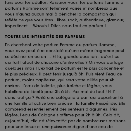
funs pour les adultes. Rassurez-vous, les parfums Femme et
parfums Homme sont tellement variés et nombreux que
vous n’aurez aucun mal à dénicher la composition qui
reflète ce que vous êtes : libre, rock, authentique, glamour,
impertinent... Waouh ! Dites-nous tout en parfum !
TOUTES LES INTENSITÉS DES PARFUMS
En cherchant votre parfum Femme ou parfum Homme,
vous avez peut-être constaté qu’une même fragrance peut
se décliner en ou en ... Et là, grande question : qu’est-ce
qui fait l’atout de chacune d’entre elles ? On vous partage
quelques infos ! L’extrait de parfum est le plus concentré et
le plus précieux. Il peut tenir jusqu’à 8h. Puis vient l’eau de
parfum, moins capiteuse, qui sera votre alliée pour 4h
environ. L’eau de toilette, plus fraîche et légère, vous
habillera de liberté pour 3h à 5h. Pas mal du tout ! Et l’
dans tout ça ? Voilà une catégorie à part qui appartient à
une famille olfactive bien précise : la famille Hespéridé. Elle
comprend essentiellement des senteurs d'agrumes. Très
légère, l’eau de Cologne s’affirme pour 2h à 3h. Cela dit,
aujourd’hui, elle est réinventée par de nombreuses maisons
pour une tenue et une puissance digne d’une eau de