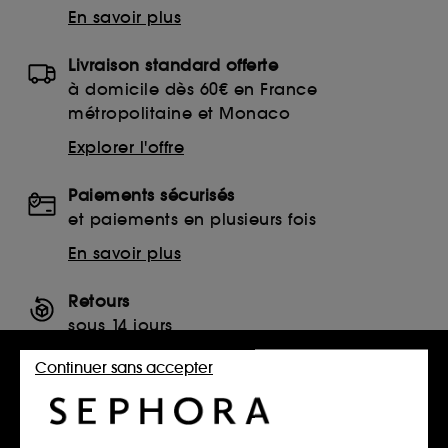
En savoir plus
Livraison standard offerte
à domicile dès 60€ en France
métropolitaine et Monaco
Explorer l'offre
Paiements sécurisés
et paiements en plusieurs fois
En savoir plus
Retours
sous 14 jours
Retourner mon article
Continuer sans accepter
SERVICES, CONTACT ET CONDITIONS DES OFFRES