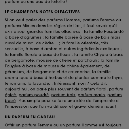
parfum ou une eau de toilette !
LE CHARME DES NOTES OLFACTIVES
Si on veut parler des parfums Homme, parfums Femme ou
parfums Mixtes dans les règles de l’art, il faut savoir qu’il
existe sept grandes familles olfactives : la famille Hespéridé
à base d’agrumes ; la famille boisée à base de bois mais
aussi de musc, de cèdre... ; la famille orientale, très
sensuelle, à base d’ambre et autres ingrédients exotiques ;
la famille florale à base de fleurs ; la famille Chypre à base
de bergamote, mousse de chêne et patchouli ; la famille
Fougère à base de mousse de chêne également, de
géranium, de bergamote et de coumarine, la famille
aromatique à base d’herbes et de plantes comme le thym,
le romarin, la lavande... Intéressant, non ? Cela dit,
aujourd’hui, on parle plus souvent de
parfum floral
,
parfum
épicé
,
parfum poudré
,
parfum frais
,
parfum marin
,
parfum
boisé
. Plus simple pour se faire une idée de l’empreinte et
l’impression que l’on va diffuser et graver derrière nous !
UN PARFUM EN CADEAU...
Offrir un parfum Femme ou un parfum Homme est toujours