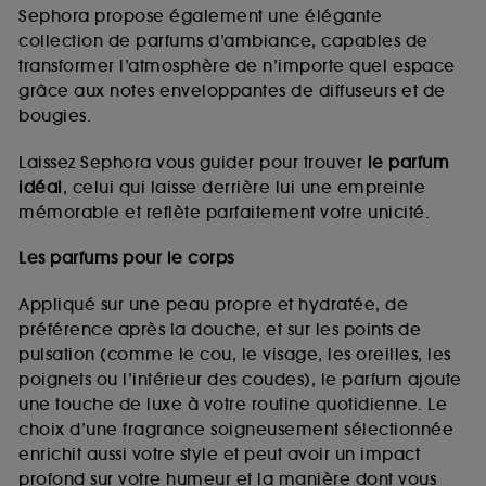
de vous plaire via des publicités, y compris sur des
Sephora propose également une élégante
sites tiers et sur les réseaux sociaux, sur la base
collection de parfums d’ambiance, capables de
des pages que vous avez consultées, de votre
transformer l’atmosphère de n’importe quel espace
navigation, et de l'historique de vos interactions.
grâce aux notes enveloppantes de diffuseurs et de
Cookies de mesure d’audience :
ils nous
bougies.
permettent de réaliser des statistiques de
fréquentation et de navigation sur notre site afin
Laissez Sephora vous guider pour trouver
le parfum
d’en améliorer la performance.
idéal
, celui qui laisse derrière lui une empreinte
Cookies de sécurisation des paiements en ligne :
mémorable et reflète parfaitement votre unicité.
ils nous permettent de lutter notamment contre les
fraudes aux moyens de paiement et les
Les parfums pour le corps
usurpations d’identité.
Appliqué sur une peau propre et hydratée, de
Cookies fonctionnels :
il s’agit de cookies
préférence après la douche, et sur les points de
permettant l’affichage et/ou la fourniture de
pulsation (comme le cou, le visage, les oreilles, les
certaines fonctionnalités du site, tel que les
cookies d’authentification qui sont utilisés afin de
poignets ou l’intérieur des coudes), le parfum ajoute
vous faire bénéficier de l’authentification
une touche de luxe à votre routine quotidienne. Le
prolongée vous permettant d’accéder à votre
choix d’une fragrance soigneusement sélectionnée
compte lors de votre prochaine visite sur le site
enrichit aussi votre style et peut avoir un impact
sans saisir à nouveau votre identifiant et mot de
profond sur votre humeur et la manière dont vous
passe.