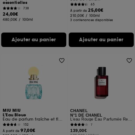
essentielles
65
738
25,00€
À partir de
24,00€
210,00€
/
100ml
480,00€
/
100ml
3 contenances disponibles
Ajouter au panier
Ajouter au panier
MIU MIU
CHANEL
L'Eau Bleue
N°1 DE CHANEL
Eau de parfum fraîche et florale pour femme
L'eau Rouge Eau Parfumée Revitalisante
152
7
97,00€
139,00€
À partir de