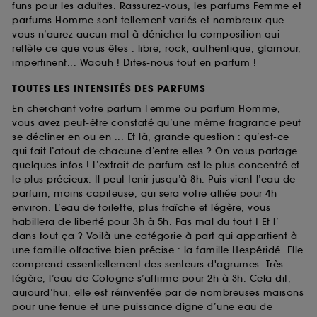
funs pour les adultes. Rassurez-vous, les parfums Femme et
parfums Homme sont tellement variés et nombreux que
vous n’aurez aucun mal à dénicher la composition qui
reflète ce que vous êtes : libre, rock, authentique, glamour,
impertinent... Waouh ! Dites-nous tout en parfum !
TOUTES LES INTENSITÉS DES PARFUMS
En cherchant votre parfum Femme ou parfum Homme,
vous avez peut-être constaté qu’une même fragrance peut
se décliner en ou en ... Et là, grande question : qu’est-ce
qui fait l’atout de chacune d’entre elles ? On vous partage
quelques infos ! L’extrait de parfum est le plus concentré et
le plus précieux. Il peut tenir jusqu’à 8h. Puis vient l’eau de
parfum, moins capiteuse, qui sera votre alliée pour 4h
environ. L’eau de toilette, plus fraîche et légère, vous
habillera de liberté pour 3h à 5h. Pas mal du tout ! Et l’
dans tout ça ? Voilà une catégorie à part qui appartient à
une famille olfactive bien précise : la famille Hespéridé. Elle
comprend essentiellement des senteurs d'agrumes. Très
légère, l’eau de Cologne s’affirme pour 2h à 3h. Cela dit,
aujourd’hui, elle est réinventée par de nombreuses maisons
pour une tenue et une puissance digne d’une eau de