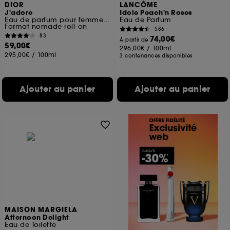
DIOR
LANCÔME
J'adore
Idole Peach'n Roses
Eau de parfum pour femme roller-pearl
Eau de Parfum
Format nomade roll-on
586
83
74,00€
À partir de
59,00€
296,00€
/
100ml
295,00€
/
100ml
3 contenances disponibles
Ajouter au panier
Ajouter au panier
MAISON MARGIELA
Afternoon Delight
Eau de Toilette