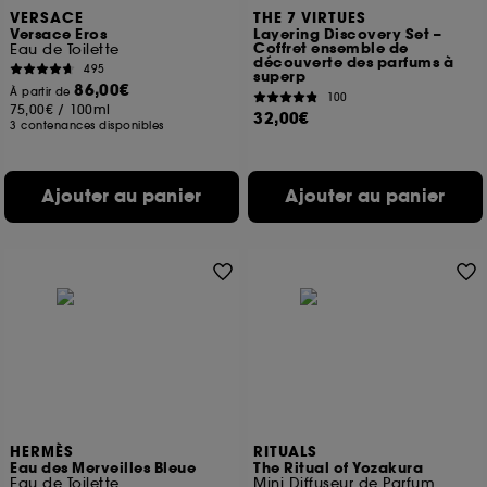
VERSACE
THE 7 VIRTUES
Versace Eros
Layering Discovery Set –
Coffret ensemble de
Eau de Toilette
découverte des parfums à
495
superp
86,00€
À partir de
100
75,00€
/
100ml
32,00€
3 contenances disponibles
Ajouter au panier
Ajouter au panier
HERMÈS
RITUALS
Eau des Merveilles Bleue
The Ritual of Yozakura
Eau de Toilette
Mini Diffuseur de Parfum