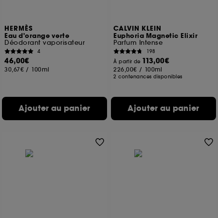
HERMÈS
CALVIN KLEIN
Eau d'orange verte
Euphoria Magnetic Elixir
Déodorant vaporisateur
Parfum Intense
4
198
46,00€
113,00€
À partir de
30,67€
/
100ml
226,00€
/
100ml
2 contenances disponibles
Ajouter au panier
Ajouter au panier