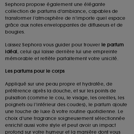
de vous plaire via des publicités, y compris sur des
Sephora propose également une élégante
sites tiers et sur les réseaux sociaux, sur la base
collection de parfums d’ambiance, capables de
des pages que vous avez consultées, de votre
transformer l’atmosphère de n’importe quel espace
navigation, et de l'historique de vos interactions.
grâce aux notes enveloppantes de diffuseurs et de
Cookies de mesure d’audience :
ils nous
bougies.
permettent de réaliser des statistiques de
fréquentation et de navigation sur notre site afin
Laissez Sephora vous guider pour trouver
le parfum
d’en améliorer la performance.
idéal
, celui qui laisse derrière lui une empreinte
Cookies de sécurisation des paiements en ligne :
mémorable et reflète parfaitement votre unicité.
ils nous permettent de lutter notamment contre les
fraudes aux moyens de paiement et les
Les parfums pour le corps
usurpations d’identité.
Appliqué sur une peau propre et hydratée, de
Cookies fonctionnels :
il s’agit de cookies
préférence après la douche, et sur les points de
permettant l’affichage et/ou la fourniture de
pulsation (comme le cou, le visage, les oreilles, les
certaines fonctionnalités du site, tel que les
cookies d’authentification qui sont utilisés afin de
poignets ou l’intérieur des coudes), le parfum ajoute
vous faire bénéficier de l’authentification
une touche de luxe à votre routine quotidienne. Le
prolongée vous permettant d’accéder à votre
choix d’une fragrance soigneusement sélectionnée
compte lors de votre prochaine visite sur le site
enrichit aussi votre style et peut avoir un impact
sans saisir à nouveau votre identifiant et mot de
profond sur votre humeur et la manière dont vous
passe.