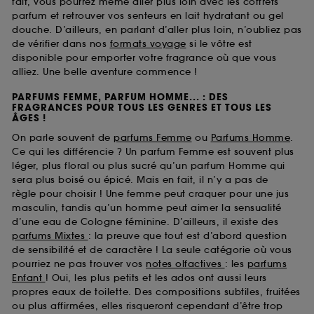
fait, vous pourrez même aller plus loin avec les coffrets
parfum et retrouver vos senteurs en lait hydratant ou gel
douche. D’ailleurs, en parlant d’aller plus loin, n’oubliez pas
de vérifier dans nos
formats voyage
si le vôtre est
disponible pour emporter votre fragrance où que vous
alliez. Une belle aventure commence !
PARFUMS FEMME, PARFUM HOMME... : DES
FRAGRANCES POUR TOUS LES GENRES ET TOUS LES
ÂGES !
On parle souvent de
parfums Femme
ou
Parfums Homme
.
Ce qui les différencie ? Un parfum Femme est souvent plus
léger, plus floral ou plus sucré qu’un parfum Homme qui
sera plus boisé ou épicé. Mais en fait, il n’y a pas de
règle pour choisir ! Une femme peut craquer pour une jus
masculin, tandis qu’un homme peut aimer la sensualité
d’une eau de Cologne féminine. D’ailleurs, il existe des
parfums Mixtes
: la preuve que tout est d’abord question
de sensibilité et de caractère ! La seule catégorie où vous
pourriez ne pas trouver vos
notes olfactives
: les
parfums
Enfant
! Oui, les plus petits et les ados ont aussi leurs
propres eaux de toilette. Des compositions subtiles, fruitées
ou plus affirmées, elles risqueront cependant d’être trop