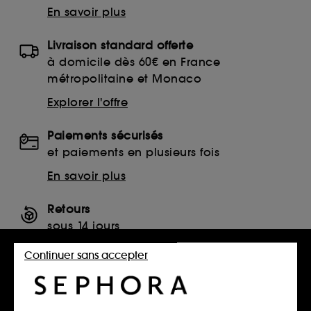
En savoir plus
Livraison standard offerte
à domicile dès 60€ en France
métropolitaine et Monaco
Explorer l'offre
Paiements sécurisés
et paiements en plusieurs fois
En savoir plus
Retours
sous 14 jours
Retourner mon article
Continuer sans accepter
SERVICES, CONTACT ET CONDITIONS DES OFFRES