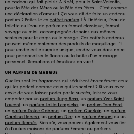
un cadeau qui fait plaisir. À Noël, pour la Saint-Valentin,
pour la Fête des Mères ou la Fête des Pères... C’est comme
une déclaration d’amour ! Ça vous dit de faire un cadeau
parfum ? Faites-le en
coffret parfum
! À l’intérieur, l’eau de
toilette ou l’eau de parfum en format classique, format
voyage ou mini, accompagnée de soins aux mêmes
senteurs pour le corps ou le rasage. Ces coffrets cadeaux
peuvent même renfermer des produits de maquillage. Et
pour rendre cette surprise unique, rendez-vous dans notre
pour personnaliser le flacon ou la boîte d’un message
personnel. Sensations et émotions en vue !
UN PARFUM DE MARQUE
Quelles sont les fragrances qui séduisent énormément ceux
qui les portent comme ceux qui les sentent ? Si vous avez
envie de vous laisser porter par le succès, laissez-vous
emporter par un
parfum Hugo Boss
, un
parfum Yves Saint
Laurent
, un
parfum Lolita Lempicka
, un
parfum Tom Ford
,
un
parfum Dolce Gabana
, un
parfum Guerlain
, un
parfum
Carolina Herrera
, un
parfum Dior
, un
parfum Armani
ou un
parfum Hermès
. Bien sûr, vous pouvez également vous fier
à d’autres maisons de parfums Femme ou parfums