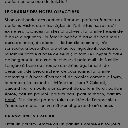
parfum ou une eau de toilette !
LE CHARME DES NOTES OLFACTIVES
Si on veut parler des parfums Homme, parfums Femme ou
parfums Mixtes dans les règles de l’art, il faut savoir qu’il
existe sept grandes familles olfactives : la famille Hespéridé
à base d’agrumes ; la famille boisée à base de bois mais
aussi de musc, de cèdre... ; la famille orientale, très
sensuelle, à base d’ambre et autres ingrédients exotiques ;
la famille florale à base de fleurs ; la famille Chypre à base
de bergamote, mousse de chêne et patchouli ; la famille
Fougère à base de mousse de chêne également, de
géranium, de bergamote et de coumarine, la famille
aromatique à base d’herbes et de plantes comme le thym,
le romarin, la lavande... Intéressant, non ? Cela dit,
aujourd’hui, on parle plus souvent de
parfum floral
,
parfum
épicé
,
parfum poudré
,
parfum frais
,
parfum marin
,
parfum
boisé
. Plus simple pour se faire une idée de l’empreinte et
l’impression que l’on va diffuser et graver derrière nous !
UN PARFUM EN CADEAU...
Offrir un parfum Femme ou un parfum Homme est toujours