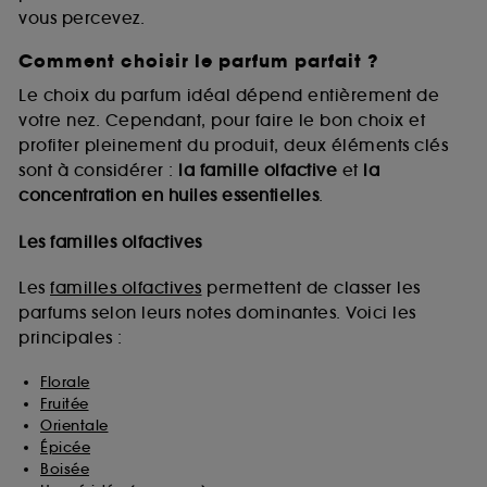
vous percevez.
Comment choisir le parfum parfait ?
A l'exception des cookies techniques, le dépôt et la
lecture de ces traceurs requiert votre accord. Vous
Le choix du parfum idéal dépend entièrement de
pouvez personnaliser vos choix concernant le dépôt
votre nez. Cependant, pour faire le bon choix et
de ces cookies grâce au bouton "personnaliser mes
profiter pleinement du produit, deux éléments clés
choix" ci-dessous ou décider de "tout accepter".
sont à considérer :
la famille olfactive
et
la
Sephora pourra associer les informations de
concentration en huiles essentielles
.
navigation collectées par ces Cookies, pour les
finalités acceptées, avec les données personnelles
collectées ou générées lors de votre activité en ligne
Les familles olfactives
ou en magasin. Pour refuser tous les cookies, cliques
sur "continuer sans accepter". Voous pouvez à tout
Les
familles olfactives
permettent de classer les
moment choisir de retirer votrte consentement. Si vous
parfums selon leurs notes dominantes. Voici les
souhaitez obtenir plus d'information sur les cookies
principales :
utilisés,
cliquez
ici
.
Florale
Fruitée
Orientale
Épicée
Boisée