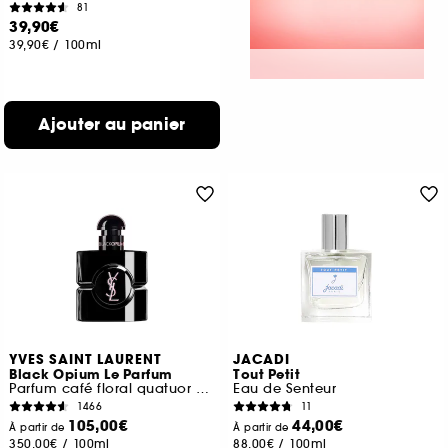
81
39,90€
39,90€
/
100ml
Ajouter au panier
YVES SAINT LAURENT
JACADI
Black Opium Le Parfum
Tout Petit
Parfum café floral quatuor de vanilles pour femme
Eau de Senteur
1466
11
105,00€
44,00€
À partir de
À partir de
350,00€
/
100ml
88,00€
/
100ml