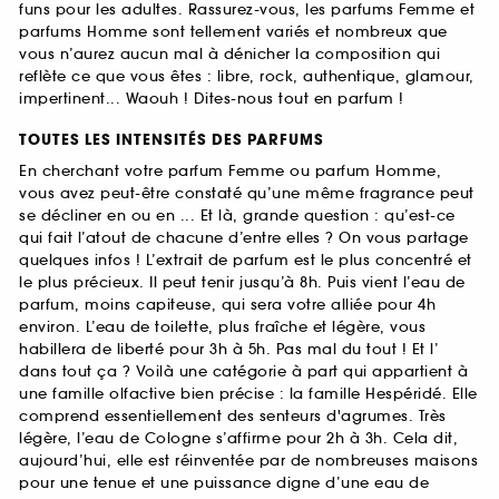
funs pour les adultes. Rassurez-vous, les parfums Femme et
parfums Homme sont tellement variés et nombreux que
vous n’aurez aucun mal à dénicher la composition qui
reflète ce que vous êtes : libre, rock, authentique, glamour,
impertinent... Waouh ! Dites-nous tout en parfum !
TOUTES LES INTENSITÉS DES PARFUMS
En cherchant votre parfum Femme ou parfum Homme,
vous avez peut-être constaté qu’une même fragrance peut
se décliner en ou en ... Et là, grande question : qu’est-ce
qui fait l’atout de chacune d’entre elles ? On vous partage
quelques infos ! L’extrait de parfum est le plus concentré et
le plus précieux. Il peut tenir jusqu’à 8h. Puis vient l’eau de
parfum, moins capiteuse, qui sera votre alliée pour 4h
environ. L’eau de toilette, plus fraîche et légère, vous
habillera de liberté pour 3h à 5h. Pas mal du tout ! Et l’
dans tout ça ? Voilà une catégorie à part qui appartient à
une famille olfactive bien précise : la famille Hespéridé. Elle
comprend essentiellement des senteurs d'agrumes. Très
légère, l’eau de Cologne s’affirme pour 2h à 3h. Cela dit,
aujourd’hui, elle est réinventée par de nombreuses maisons
pour une tenue et une puissance digne d’une eau de