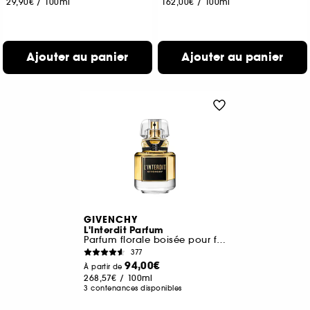
29,90€
/
100ml
162,00€
/
100ml
Ajouter au panier
Ajouter au panier
GIVENCHY
L'Interdit Parfum
Parfum florale boisée pour femme
377
94,00€
À partir de
268,57€
/
100ml
3 contenances disponibles