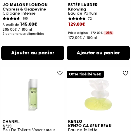
JO MALONE LONDON
ESTÉE LAUDER
Cypress & Grapevine
Knowing
Cologne Intense
Eau de Parfum
180
72
145,00€
129,00€
À partir de
205,00€
/
100ml
Prix d'origine : 172,00€
-25%
2 contenances disponibles
172,00€
/
100ml
Ajouter au panier
Ajouter au panier
Offre fidélité web
KENZO
CHANEL
KENZO CA SENT BEAU
N°19
Eau de Toilette
Eau De Toilette Vaporisateur