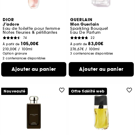
DIOR
GUERLAIN
J'adore
Mon Guerlain
Eau de toilette pour femme
Sparkling Bouquet
Notes fleuries & pétillantes
Eau De Parfum
74
22
105,00€
83,00€
À partir de
À partir de
210,00€
/
100ml
276,67€
/
100ml
Option gravure
3 contenances disponibles
2 contenances disponibles
Ajouter au panier
Ajouter au panier
Nouveauté
Offre fidélité web