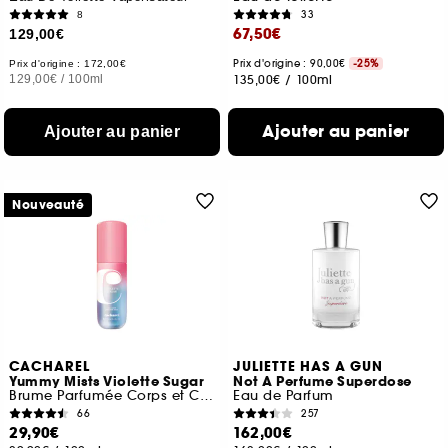
33
8
67,50€
129,00€
Prix d'origine : 90,00€
-25%
Prix d'origine : 172,00€
129,00€
/
100ml
135,00€
/
100ml
Ajouter au panier
Ajouter au panier
Nouveauté
CACHAREL
JULIETTE HAS A GUN
Yummy Mists Violette Sugar
Not A Perfume Superdose
Brume Parfumée Corps et Cheveux
Eau de Parfum
66
257
29,90€
162,00€