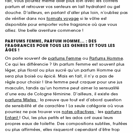
fait, vous pourrez même aller plus loin avec les coffrets
parfum et retrouver vos senteurs en lait hydratant ou gel
douche. D’ailleurs, en parlant d’aller plus loin, n’oubliez pas
de vérifier dans nos
formats voyage
si le vôtre est
disponible pour emporter votre fragrance où que vous
alliez. Une belle aventure commence !
PARFUMS FEMME, PARFUM HOMME... : DES
FRAGRANCES POUR TOUS LES GENRES ET TOUS LES
ÂGES !
On parle souvent de
parfums Femme
ou
Parfums Homme
.
Ce qui les différencie ? Un parfum Femme est souvent plus
léger, plus floral ou plus sucré qu’un parfum Homme qui
sera plus boisé ou épicé. Mais en fait, il n’y a pas de
règle pour choisir ! Une femme peut craquer pour une jus
masculin, tandis qu’un homme peut aimer la sensualité
d’une eau de Cologne féminine. D’ailleurs, il existe des
parfums Mixtes
: la preuve que tout est d’abord question
de sensibilité et de caractère ! La seule catégorie où vous
pourriez ne pas trouver vos
notes olfactives
: les
parfums
Enfant
! Oui, les plus petits et les ados ont aussi leurs
propres eaux de toilette. Des compositions subtiles, fruitées
ou plus affirmées, elles risqueront cependant d’être trop