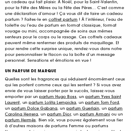
un cadeau qui fait plaisir. À Noël, pour la Saint-Valentin,
pour la Fête des Mères ou la Fête des Pères... C’est comme
une déclaration d’amour ! Ça vous dit de faire un cadeau
parfum ? Faites-le en
coffret parfum
! À l’intérieur, l’eau de
toilette ou l’eau de parfum en format classique, format
voyage ou mini, accompagnée de soins aux mêmes
senteurs pour le corps ou le rasage. Ces coffrets cadeaux
peuvent même renfermer des produits de maquillage. Et
pour rendre cette surprise unique, rendez-vous dans notre
pour personnaliser le flacon ou la boîte d’un message
personnel. Sensations et émotions en vue !
UN PARFUM DE MARQUE
Quelles sont les fragrances qui séduisent énormément ceux
qui les portent comme ceux qui les sentent ? Si vous avez
envie de vous laisser porter par le succès, laissez-vous
emporter par un
parfum Hugo Boss
, un
parfum Yves Saint
Laurent
, un
parfum Lolita Lempicka
, un
parfum Tom Ford
,
un
parfum Dolce Gabana
, un
parfum Guerlain
, un
parfum
Carolina Herrera
, un
parfum Dior
, un
parfum Armani
ou un
parfum Hermès
. Bien sûr, vous pouvez également vous fier
à d’autres maisons de parfums Femme ou parfums