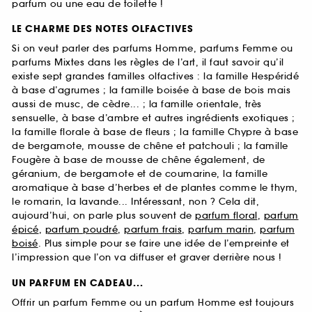
parfum ou une eau de toilette !
LE CHARME DES NOTES OLFACTIVES
Si on veut parler des parfums Homme, parfums Femme ou
parfums Mixtes dans les règles de l’art, il faut savoir qu’il
existe sept grandes familles olfactives : la famille Hespéridé
à base d’agrumes ; la famille boisée à base de bois mais
aussi de musc, de cèdre... ; la famille orientale, très
sensuelle, à base d’ambre et autres ingrédients exotiques ;
la famille florale à base de fleurs ; la famille Chypre à base
de bergamote, mousse de chêne et patchouli ; la famille
Fougère à base de mousse de chêne également, de
géranium, de bergamote et de coumarine, la famille
aromatique à base d’herbes et de plantes comme le thym,
le romarin, la lavande... Intéressant, non ? Cela dit,
aujourd’hui, on parle plus souvent de
parfum floral
,
parfum
épicé
,
parfum poudré
,
parfum frais
,
parfum marin
,
parfum
boisé
. Plus simple pour se faire une idée de l’empreinte et
l’impression que l’on va diffuser et graver derrière nous !
UN PARFUM EN CADEAU...
Offrir un parfum Femme ou un parfum Homme est toujours