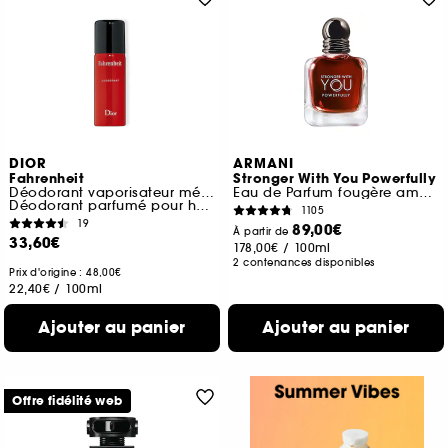
DIOR
ARMANI
Fahrenheit
Stronger With You Powerfully
Déodorant vaporisateur métal
Eau de Parfum fougère ambrée fruitée
Déodorant parfumé pour homme
1105
19
89,00€
À partir de
33,60€
178,00€
/
100ml
2 contenances disponibles
Prix d'origine : 48,00€
22,40€
/
100ml
Ajouter au panier
Ajouter au panier
Offre fidélité web