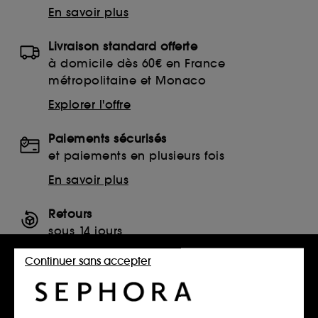
En savoir plus
Livraison standard offerte
à domicile dès 60€ en France
métropolitaine et Monaco
Explorer l'offre
Paiements sécurisés
et paiements en plusieurs fois
En savoir plus
Retours
sous 14 jours
Retourner mon article
Continuer sans accepter
SERVICES, CONTACT ET CONDITIONS DES OFFRES