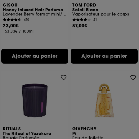
GISOU
TOM FORD
Honey Infused Hair Perfume
Soleil Blanc
Lavender Berry format mini/voyage
Vaporisateur pour le corps
410
41
23,00€
87,00€
153,33€
/
100ml
Ajouter au panier
Ajouter au panier
RITUALS
GIVENCHY
The Ritual of Yozakura
Pi
Bougie Parfumée
Eau de Toilette