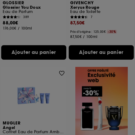
GLOSSIER
GIVENCHY
Glossier You Doux
Xeryus Rouge
Eau de Parfum
Eau de Toilette
389
7
88,00€
87,50€
176,00€
/
100ml
Prix d'origine : 125,00€
-30%
87,50€
/
100ml
Ajouter au panier
Ajouter au panier
MUGLER
Angel
Coffret Eau de Parfum Ambrée Gourmande pour Femme