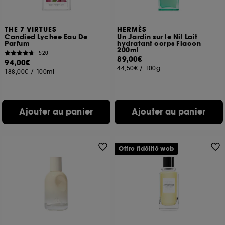
THE 7 VIRTUES
HERMÈS
Candied Lychee Eau De
Un Jardin sur le Nil Lait
Parfum
hydratant corps Flacon
200ml
520
89,00€
94,00€
44,50€
/
100g
188,00€
/
100ml
Ajouter au panier
Ajouter au panier
Offre fidélité web