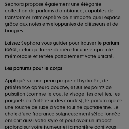
de vous plaire via des publicités, y compris sur des
Sephora propose également une élégante
sites tiers et sur les réseaux sociaux, sur la base
collection de parfums d’ambiance, capables de
des pages que vous avez consultées, de votre
transformer l’atmosphère de n’importe quel espace
navigation, et de l'historique de vos interactions.
grâce aux notes enveloppantes de diffuseurs et de
Cookies de mesure d’audience :
ils nous
bougies.
permettent de réaliser des statistiques de
fréquentation et de navigation sur notre site afin
Laissez Sephora vous guider pour trouver
le parfum
d’en améliorer la performance.
idéal
, celui qui laisse derrière lui une empreinte
Cookies de sécurisation des paiements en ligne :
mémorable et reflète parfaitement votre unicité.
ils nous permettent de lutter notamment contre les
fraudes aux moyens de paiement et les
Les parfums pour le corps
usurpations d’identité.
Appliqué sur une peau propre et hydratée, de
Cookies fonctionnels :
il s’agit de cookies
préférence après la douche, et sur les points de
permettant l’affichage et/ou la fourniture de
pulsation (comme le cou, le visage, les oreilles, les
certaines fonctionnalités du site, tel que les
cookies d’authentification qui sont utilisés afin de
poignets ou l’intérieur des coudes), le parfum ajoute
vous faire bénéficier de l’authentification
une touche de luxe à votre routine quotidienne. Le
prolongée vous permettant d’accéder à votre
choix d’une fragrance soigneusement sélectionnée
compte lors de votre prochaine visite sur le site
enrichit aussi votre style et peut avoir un impact
sans saisir à nouveau votre identifiant et mot de
profond sur votre humeur et la manière dont vous
passe.