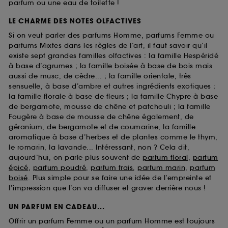
parfum ou une eau de toilette !
LE CHARME DES NOTES OLFACTIVES
Si on veut parler des parfums Homme, parfums Femme ou
parfums Mixtes dans les règles de l’art, il faut savoir qu’il
existe sept grandes familles olfactives : la famille Hespéridé
à base d’agrumes ; la famille boisée à base de bois mais
aussi de musc, de cèdre... ; la famille orientale, très
sensuelle, à base d’ambre et autres ingrédients exotiques ;
la famille florale à base de fleurs ; la famille Chypre à base
de bergamote, mousse de chêne et patchouli ; la famille
Fougère à base de mousse de chêne également, de
géranium, de bergamote et de coumarine, la famille
aromatique à base d’herbes et de plantes comme le thym,
le romarin, la lavande... Intéressant, non ? Cela dit,
aujourd’hui, on parle plus souvent de
parfum floral
,
parfum
épicé
,
parfum poudré
,
parfum frais
,
parfum marin
,
parfum
boisé
. Plus simple pour se faire une idée de l’empreinte et
l’impression que l’on va diffuser et graver derrière nous !
UN PARFUM EN CADEAU...
Offrir un parfum Femme ou un parfum Homme est toujours