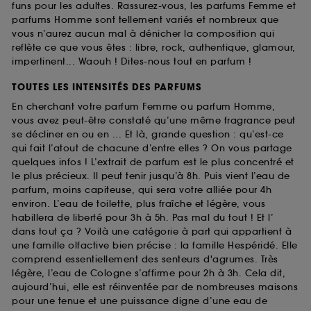
funs pour les adultes. Rassurez-vous, les parfums Femme et
parfums Homme sont tellement variés et nombreux que
vous n’aurez aucun mal à dénicher la composition qui
reflète ce que vous êtes : libre, rock, authentique, glamour,
impertinent... Waouh ! Dites-nous tout en parfum !
TOUTES LES INTENSITÉS DES PARFUMS
En cherchant votre parfum Femme ou parfum Homme,
vous avez peut-être constaté qu’une même fragrance peut
se décliner en ou en ... Et là, grande question : qu’est-ce
qui fait l’atout de chacune d’entre elles ? On vous partage
quelques infos ! L’extrait de parfum est le plus concentré et
le plus précieux. Il peut tenir jusqu’à 8h. Puis vient l’eau de
parfum, moins capiteuse, qui sera votre alliée pour 4h
environ. L’eau de toilette, plus fraîche et légère, vous
habillera de liberté pour 3h à 5h. Pas mal du tout ! Et l’
dans tout ça ? Voilà une catégorie à part qui appartient à
une famille olfactive bien précise : la famille Hespéridé. Elle
comprend essentiellement des senteurs d'agrumes. Très
légère, l’eau de Cologne s’affirme pour 2h à 3h. Cela dit,
aujourd’hui, elle est réinventée par de nombreuses maisons
pour une tenue et une puissance digne d’une eau de