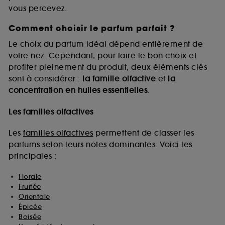
vous percevez.
Comment choisir le parfum parfait ?
A l'exception des cookies techniques, le dépôt et la
lecture de ces traceurs requiert votre accord. Vous
Le choix du parfum idéal dépend entièrement de
pouvez personnaliser vos choix concernant le dépôt
votre nez. Cependant, pour faire le bon choix et
de ces cookies grâce au bouton "personnaliser mes
profiter pleinement du produit, deux éléments clés
choix" ci-dessous ou décider de "tout accepter".
sont à considérer :
la famille olfactive
et
la
Sephora pourra associer les informations de
concentration en huiles essentielles
.
navigation collectées par ces Cookies, pour les
finalités acceptées, avec les données personnelles
collectées ou générées lors de votre activité en ligne
Les familles olfactives
ou en magasin. Pour refuser tous les cookies, cliques
sur "continuer sans accepter". Voous pouvez à tout
Les
familles olfactives
permettent de classer les
moment choisir de retirer votrte consentement. Si vous
parfums selon leurs notes dominantes. Voici les
souhaitez obtenir plus d'information sur les cookies
principales :
utilisés,
cliquez
ici
.
Florale
Fruitée
Orientale
Épicée
Boisée