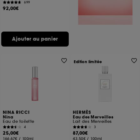
699
92,00€
Ajouter au panier
Edition limitée
NINA RICCI
HERMÈS
Nina
Eau des Merveilles
Eau de toilette
Lait des Merveilles
4
3
25,00€
87,00€
166,67€
/
100ml
43,50€
/
100ml