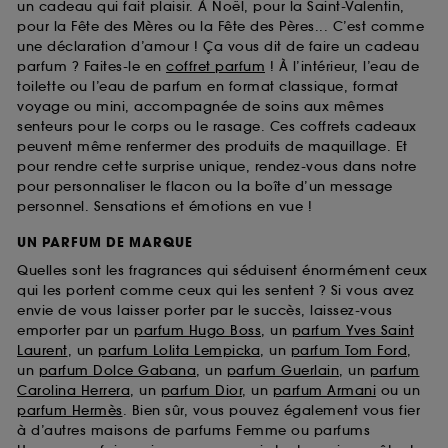
un cadeau qui fait plaisir. À Noël, pour la Saint-Valentin,
pour la Fête des Mères ou la Fête des Pères... C’est comme
une déclaration d’amour ! Ça vous dit de faire un cadeau
parfum ? Faites-le en
coffret parfum
! À l’intérieur, l’eau de
toilette ou l’eau de parfum en format classique, format
voyage ou mini, accompagnée de soins aux mêmes
senteurs pour le corps ou le rasage. Ces coffrets cadeaux
peuvent même renfermer des produits de maquillage. Et
pour rendre cette surprise unique, rendez-vous dans notre
pour personnaliser le flacon ou la boîte d’un message
personnel. Sensations et émotions en vue !
UN PARFUM DE MARQUE
Quelles sont les fragrances qui séduisent énormément ceux
qui les portent comme ceux qui les sentent ? Si vous avez
envie de vous laisser porter par le succès, laissez-vous
emporter par un
parfum Hugo Boss
, un
parfum Yves Saint
Laurent
, un
parfum Lolita Lempicka
, un
parfum Tom Ford
,
un
parfum Dolce Gabana
, un
parfum Guerlain
, un
parfum
Carolina Herrera
, un
parfum Dior
, un
parfum Armani
ou un
parfum Hermès
. Bien sûr, vous pouvez également vous fier
à d’autres maisons de parfums Femme ou parfums