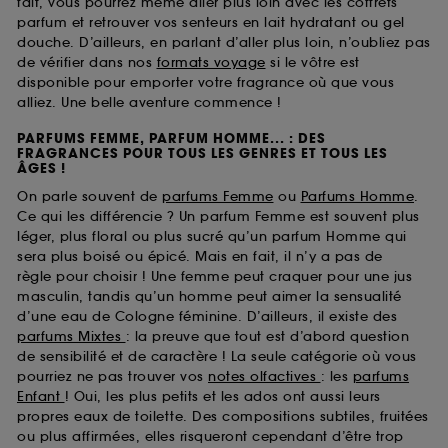
fait, vous pourrez même aller plus loin avec les coffrets
parfum et retrouver vos senteurs en lait hydratant ou gel
douche. D’ailleurs, en parlant d’aller plus loin, n’oubliez pas
de vérifier dans nos
formats voyage
si le vôtre est
disponible pour emporter votre fragrance où que vous
alliez. Une belle aventure commence !
PARFUMS FEMME, PARFUM HOMME... : DES
FRAGRANCES POUR TOUS LES GENRES ET TOUS LES
ÂGES !
On parle souvent de
parfums Femme
ou
Parfums Homme
.
Ce qui les différencie ? Un parfum Femme est souvent plus
léger, plus floral ou plus sucré qu’un parfum Homme qui
sera plus boisé ou épicé. Mais en fait, il n’y a pas de
règle pour choisir ! Une femme peut craquer pour une jus
masculin, tandis qu’un homme peut aimer la sensualité
d’une eau de Cologne féminine. D’ailleurs, il existe des
parfums Mixtes
: la preuve que tout est d’abord question
de sensibilité et de caractère ! La seule catégorie où vous
pourriez ne pas trouver vos
notes olfactives
: les
parfums
Enfant
! Oui, les plus petits et les ados ont aussi leurs
propres eaux de toilette. Des compositions subtiles, fruitées
ou plus affirmées, elles risqueront cependant d’être trop