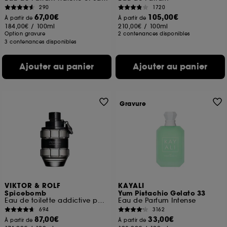
290
1720
67,00€
105,00€
À partir de
À partir de
184,00€
/
100ml
210,00€
/
100ml
Option gravure
2 contenances disponibles
3 contenances disponibles
Ajouter au panier
Ajouter au panier
Gravure
VIKTOR & ROLF
KAYALI
Spicebomb
Yum Pistachio Gelato 33
Eau de toilette addictive pour homme
Eau de Parfum Intense
694
3162
87,00€
33,00€
À partir de
À partir de