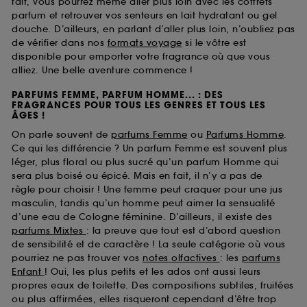
fait, vous pourrez même aller plus loin avec les coffrets
parfum et retrouver vos senteurs en lait hydratant ou gel
douche. D’ailleurs, en parlant d’aller plus loin, n’oubliez pas
de vérifier dans nos
formats voyage
si le vôtre est
disponible pour emporter votre fragrance où que vous
alliez. Une belle aventure commence !
PARFUMS FEMME, PARFUM HOMME... : DES
FRAGRANCES POUR TOUS LES GENRES ET TOUS LES
ÂGES !
On parle souvent de
parfums Femme
ou
Parfums Homme
.
Ce qui les différencie ? Un parfum Femme est souvent plus
léger, plus floral ou plus sucré qu’un parfum Homme qui
sera plus boisé ou épicé. Mais en fait, il n’y a pas de
règle pour choisir ! Une femme peut craquer pour une jus
masculin, tandis qu’un homme peut aimer la sensualité
d’une eau de Cologne féminine. D’ailleurs, il existe des
parfums Mixtes
: la preuve que tout est d’abord question
de sensibilité et de caractère ! La seule catégorie où vous
pourriez ne pas trouver vos
notes olfactives
: les
parfums
Enfant
! Oui, les plus petits et les ados ont aussi leurs
propres eaux de toilette. Des compositions subtiles, fruitées
ou plus affirmées, elles risqueront cependant d’être trop