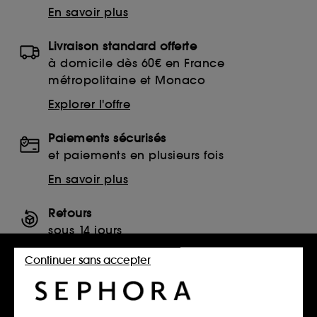
En savoir plus
Livraison standard offerte
à domicile dès 60€ en France
métropolitaine et Monaco
Explorer l'offre
Paiements sécurisés
et paiements en plusieurs fois
En savoir plus
Retours
sous 14 jours
Retourner mon article
Continuer sans accepter
SERVICES, CONTACT ET CONDITIONS DES OFFRES