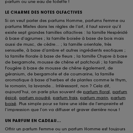
parfum ou une eau de toilette !
LE CHARME DES NOTES OLFACTIVES
Si on veut parler des parfums Homme, parfums Femme ou
parfums Mixtes dans les règles de l’art, il faut savoir qu’il
existe sept grandes familles olfactives : la famille Hespéridé
à base d’agrumes ; la famille boisée à base de bois mais
aussi de musc, de cèdre... ; la famille orientale, très
sensuelle, à base d’ambre et autres ingrédients exotiques ;
la famille florale à base de fleurs ; la famille Chypre à base
de bergamote, mousse de chêne et patchouli ; la famille
Fougère à base de mousse de chêne également, de
géranium, de bergamote et de coumarine, la famille
aromatique à base d’herbes et de plantes comme le thym,
le romarin, la lavande... Intéressant, non ? Cela dit,
aujourd’hui, on parle plus souvent de
parfum floral
,
parfum
épicé
,
parfum poudré
,
parfum frais
,
parfum marin
,
parfum
boisé
. Plus simple pour se faire une idée de l’empreinte et
l’impression que l’on va diffuser et graver derrière nous !
UN PARFUM EN CADEAU...
Offrir un parfum Femme ou un parfum Homme est toujours