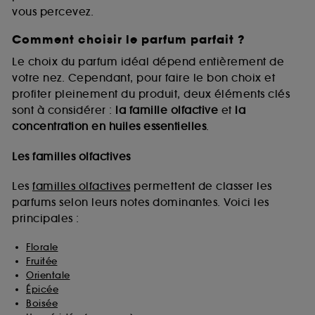
vous percevez.
Comment choisir le parfum parfait ?
A l'exception des cookies techniques, le dépôt et la
lecture de ces traceurs requiert votre accord. Vous
Le choix du parfum idéal dépend entièrement de
pouvez personnaliser vos choix concernant le dépôt
votre nez. Cependant, pour faire le bon choix et
de ces cookies grâce au bouton "personnaliser mes
profiter pleinement du produit, deux éléments clés
choix" ci-dessous ou décider de "tout accepter".
sont à considérer :
la famille olfactive
et
la
Sephora pourra associer les informations de
concentration en huiles essentielles
.
navigation collectées par ces Cookies, pour les
finalités acceptées, avec les données personnelles
collectées ou générées lors de votre activité en ligne
Les familles olfactives
ou en magasin. Pour refuser tous les cookies, cliques
sur "continuer sans accepter". Voous pouvez à tout
Les
familles olfactives
permettent de classer les
moment choisir de retirer votrte consentement. Si vous
parfums selon leurs notes dominantes. Voici les
souhaitez obtenir plus d'information sur les cookies
principales :
utilisés,
cliquez
ici
.
Florale
Fruitée
Orientale
Épicée
Boisée