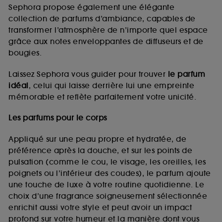
de vous plaire via des publicités, y compris sur des
Sephora propose également une élégante
sites tiers et sur les réseaux sociaux, sur la base
collection de parfums d’ambiance, capables de
des pages que vous avez consultées, de votre
transformer l’atmosphère de n’importe quel espace
navigation, et de l'historique de vos interactions.
grâce aux notes enveloppantes de diffuseurs et de
Cookies de mesure d’audience :
ils nous
bougies.
permettent de réaliser des statistiques de
fréquentation et de navigation sur notre site afin
Laissez Sephora vous guider pour trouver
le parfum
d’en améliorer la performance.
idéal
, celui qui laisse derrière lui une empreinte
Cookies de sécurisation des paiements en ligne :
mémorable et reflète parfaitement votre unicité.
ils nous permettent de lutter notamment contre les
fraudes aux moyens de paiement et les
Les parfums pour le corps
usurpations d’identité.
Appliqué sur une peau propre et hydratée, de
Cookies fonctionnels :
il s’agit de cookies
préférence après la douche, et sur les points de
permettant l’affichage et/ou la fourniture de
pulsation (comme le cou, le visage, les oreilles, les
certaines fonctionnalités du site, tel que les
cookies d’authentification qui sont utilisés afin de
poignets ou l’intérieur des coudes), le parfum ajoute
vous faire bénéficier de l’authentification
une touche de luxe à votre routine quotidienne. Le
prolongée vous permettant d’accéder à votre
choix d’une fragrance soigneusement sélectionnée
compte lors de votre prochaine visite sur le site
enrichit aussi votre style et peut avoir un impact
sans saisir à nouveau votre identifiant et mot de
profond sur votre humeur et la manière dont vous
passe.