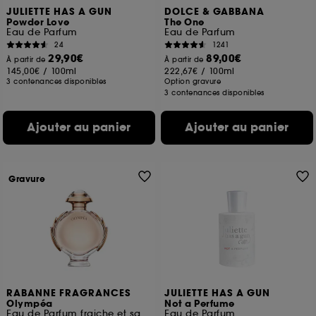
JULIETTE HAS A GUN
DOLCE & GABBANA
Powder Love
The One
Eau de Parfum
Eau de Parfum
24
1241
29,90€
89,00€
À partir de
À partir de
145,00€
/
100ml
222,67€
/
100ml
3 contenances disponibles
Option gravure
3 contenances disponibles
Ajouter au panier
Ajouter au panier
Gravure
RABANNE FRAGRANCES
JULIETTE HAS A GUN
Olympéa
Not a Perfume
Eau de Parfum fraiche et salée
Eau de Parfum