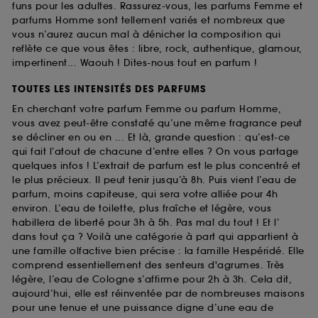
funs pour les adultes. Rassurez-vous, les parfums Femme et
parfums Homme sont tellement variés et nombreux que
vous n’aurez aucun mal à dénicher la composition qui
reflète ce que vous êtes : libre, rock, authentique, glamour,
impertinent... Waouh ! Dites-nous tout en parfum !
TOUTES LES INTENSITÉS DES PARFUMS
En cherchant votre parfum Femme ou parfum Homme,
vous avez peut-être constaté qu’une même fragrance peut
se décliner en ou en ... Et là, grande question : qu’est-ce
qui fait l’atout de chacune d’entre elles ? On vous partage
quelques infos ! L’extrait de parfum est le plus concentré et
le plus précieux. Il peut tenir jusqu’à 8h. Puis vient l’eau de
parfum, moins capiteuse, qui sera votre alliée pour 4h
environ. L’eau de toilette, plus fraîche et légère, vous
habillera de liberté pour 3h à 5h. Pas mal du tout ! Et l’
dans tout ça ? Voilà une catégorie à part qui appartient à
une famille olfactive bien précise : la famille Hespéridé. Elle
comprend essentiellement des senteurs d'agrumes. Très
légère, l’eau de Cologne s’affirme pour 2h à 3h. Cela dit,
aujourd’hui, elle est réinventée par de nombreuses maisons
pour une tenue et une puissance digne d’une eau de