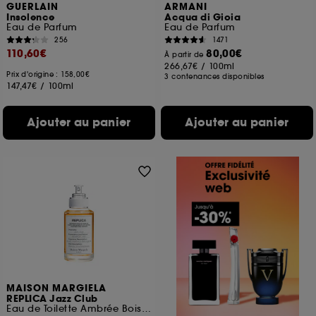
GUERLAIN
ARMANI
Insolence
Acqua di Gioia
Eau de Parfum
Eau de Parfum
256
1471
110,60€
80,00€
À partir de
266,67€
/
100ml
Prix d'origine : 158,00€
3 contenances disponibles
147,47€
/
100ml
Ajouter au panier
Ajouter au panier
MAISON MARGIELA
REPLICA Jazz Club
Eau de Toilette Ambrée Boisée Rechargeable Mixte