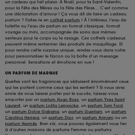
un cadeau qui fait plaisir. À Noël, pour la Saint-Valentin,
pour la Fête des Mères ou la Fête des Pères... C’est comme
une déclaration d’amour ! Ça vous dit de faire un cadeau
parfum ? Faites-le en
coffret parfum
! À l’intérieur, l’eau de
toilette ou l’eau de parfum en format classique, format
voyage ou mini, accompagnée de soins aux mêmes
senteurs pour le corps ou le rasage. Ces coffrets cadeaux
peuvent même renfermer des produits de maquillage. Et
pour rendre cette surprise unique, rendez-vous dans notre
pour personnaliser le flacon ou la boîte d’un message
personnel. Sensations et émotions en vue !
UN PARFUM DE MARQUE
Quelles sont les fragrances qui séduisent énormément ceux
qui les portent comme ceux qui les sentent ? Si vous avez
envie de vous laisser porter par le succès, laissez-vous
emporter par un
parfum Hugo Boss
, un
parfum Yves Saint
Laurent
, un
parfum Lolita Lempicka
, un
parfum Tom Ford
,
un
parfum Dolce Gabana
, un
parfum Guerlain
, un
parfum
Carolina Herrera
, un
parfum Dior
, un
parfum Armani
ou un
parfum Hermès
. Bien sûr, vous pouvez également vous fier
à d’autres maisons de parfums Femme ou parfums