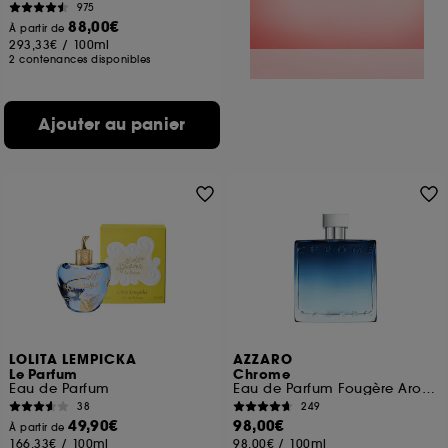
975
88,00€
À partir de
293,33€
/
100ml
2 contenances disponibles
Ajouter au panier
LOLITA LEMPICKA
AZZARO
Le Parfum
Chrome
Eau de Parfum
Eau de Parfum Fougère Aromatique
38
249
49,90€
98,00€
À partir de
166,33€
/
100ml
98,00€
/
100ml