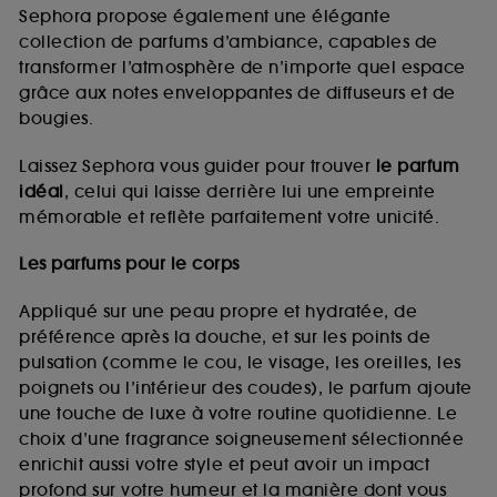
de vous plaire via des publicités, y compris sur des
Sephora propose également une élégante
sites tiers et sur les réseaux sociaux, sur la base
collection de parfums d’ambiance, capables de
des pages que vous avez consultées, de votre
transformer l’atmosphère de n’importe quel espace
navigation, et de l'historique de vos interactions.
grâce aux notes enveloppantes de diffuseurs et de
Cookies de mesure d’audience :
ils nous
bougies.
permettent de réaliser des statistiques de
fréquentation et de navigation sur notre site afin
Laissez Sephora vous guider pour trouver
le parfum
d’en améliorer la performance.
idéal
, celui qui laisse derrière lui une empreinte
Cookies de sécurisation des paiements en ligne :
mémorable et reflète parfaitement votre unicité.
ils nous permettent de lutter notamment contre les
fraudes aux moyens de paiement et les
Les parfums pour le corps
usurpations d’identité.
Appliqué sur une peau propre et hydratée, de
Cookies fonctionnels :
il s’agit de cookies
préférence après la douche, et sur les points de
permettant l’affichage et/ou la fourniture de
pulsation (comme le cou, le visage, les oreilles, les
certaines fonctionnalités du site, tel que les
cookies d’authentification qui sont utilisés afin de
poignets ou l’intérieur des coudes), le parfum ajoute
vous faire bénéficier de l’authentification
une touche de luxe à votre routine quotidienne. Le
prolongée vous permettant d’accéder à votre
choix d’une fragrance soigneusement sélectionnée
compte lors de votre prochaine visite sur le site
enrichit aussi votre style et peut avoir un impact
sans saisir à nouveau votre identifiant et mot de
profond sur votre humeur et la manière dont vous
passe.