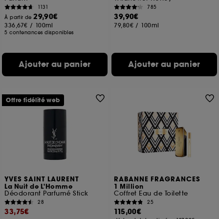
1131
785
29,90€
39,90€
À partir de
336,67€
/
100ml
79,80€
/
100ml
5 contenances disponibles
Ajouter au panier
Ajouter au panier
Offre fidélité web
YVES SAINT LAURENT
RABANNE FRAGRANCES
La Nuit de L'Homme
1 Million
Déodorant Parfumé Stick
Coffret Eau de Toilette
28
25
33,75€
115,00€