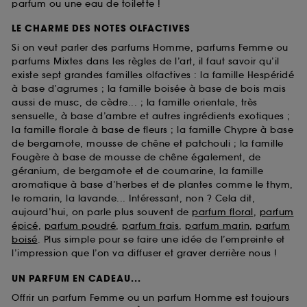
parfum ou une eau de toilette !
LE CHARME DES NOTES OLFACTIVES
Si on veut parler des parfums Homme, parfums Femme ou
parfums Mixtes dans les règles de l’art, il faut savoir qu’il
existe sept grandes familles olfactives : la famille Hespéridé
à base d’agrumes ; la famille boisée à base de bois mais
aussi de musc, de cèdre... ; la famille orientale, très
sensuelle, à base d’ambre et autres ingrédients exotiques ;
la famille florale à base de fleurs ; la famille Chypre à base
de bergamote, mousse de chêne et patchouli ; la famille
Fougère à base de mousse de chêne également, de
géranium, de bergamote et de coumarine, la famille
aromatique à base d’herbes et de plantes comme le thym,
le romarin, la lavande... Intéressant, non ? Cela dit,
aujourd’hui, on parle plus souvent de
parfum floral
,
parfum
épicé
,
parfum poudré
,
parfum frais
,
parfum marin
,
parfum
boisé
. Plus simple pour se faire une idée de l’empreinte et
l’impression que l’on va diffuser et graver derrière nous !
UN PARFUM EN CADEAU...
Offrir un parfum Femme ou un parfum Homme est toujours