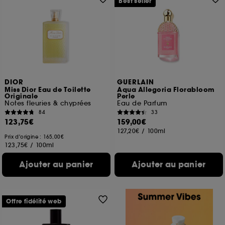
Best seller
DIOR
GUERLAIN
Miss Dior Eau de Toilette
Aqua Allegoria Florabloom
Originale
Perle
Notes fleuries & chyprées
Eau de Parfum
84
33
123,75€
159,00€
127,20€
/
100ml
Prix d'origine : 165,00€
123,75€
/
100ml
Ajouter au panier
Ajouter au panier
Offre fidélité web