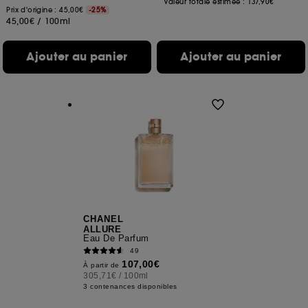
Valeur totale estimée :
137,90€
Prix d'origine : 45,00€
-25%
45,00€
/
100ml
Ajouter au panier
Ajouter au panier
CHANEL
ALLURE
Eau De Parfum
49
107,00€
À partir de
305,71€
/
100ml
3 contenances disponibles