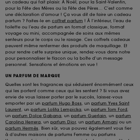
un cadeau qui fait plaisir. À Noël, pour la Saint-Valentin,
pour la Fête des Mères ou la Fête des Pères... C’est comme
une déclaration d’amour ! Ça vous dit de faire un cadeau
parfum ? Faites-le en
coffret parfum
! À l’intérieur, l’eau de
toilette ou l’eau de parfum en format classique, format
voyage ou mini, accompagnée de soins aux mêmes
senteurs pour le corps ou le rasage. Ces coffrets cadeaux
peuvent même renfermer des produits de maquillage. Et
pour rendre cette surprise unique, rendez-vous dans notre
pour personnaliser le flacon ou la boîte d’un message
personnel. Sensations et émotions en vue !
UN PARFUM DE MARQUE
Quelles sont les fragrances qui séduisent énormément ceux
qui les portent comme ceux qui les sentent ? Si vous avez
envie de vous laisser porter par le succès, laissez-vous
emporter par un
parfum Hugo Boss
, un
parfum Yves Saint
Laurent
, un
parfum Lolita Lempicka
, un
parfum Tom Ford
,
un
parfum Dolce Gabana
, un
parfum Guerlain
, un
parfum
Carolina Herrera
, un
parfum Dior
, un
parfum Armani
ou un
parfum Hermès
. Bien sûr, vous pouvez également vous fier
à d’autres maisons de parfums Femme ou parfums