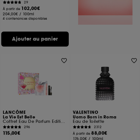
29
102,00€
À partir de
204,00€
/
100ml
4 contenances disponibles
Ajouter au panier
LANCÔME
VALENTINO
La Vie Est Belle
Uomo Born in Roma
Coffret Eau De Parfum Edition Limitée Fête Des Mères
Eau de Toilette
296
2312
115,00€
88,00€
À partir de
176,00€
/
100ml