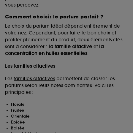
vous percevez.
Comment choisir le parfum parfait ?
A l'exception des cookies techniques, le dépôt et la
lecture de ces traceurs requiert votre accord. Vous
Le choix du parfum idéal dépend entièrement de
pouvez personnaliser vos choix concernant le dépôt
votre nez. Cependant, pour faire le bon choix et
de ces cookies grâce au bouton "personnaliser mes
profiter pleinement du produit, deux éléments clés
choix" ci-dessous ou décider de "tout accepter".
sont à considérer :
la famille olfactive
et
la
Sephora pourra associer les informations de
concentration en huiles essentielles
.
navigation collectées par ces Cookies, pour les
finalités acceptées, avec les données personnelles
collectées ou générées lors de votre activité en ligne
Les familles olfactives
ou en magasin. Pour refuser tous les cookies, cliques
sur "continuer sans accepter". Voous pouvez à tout
Les
familles olfactives
permettent de classer les
moment choisir de retirer votrte consentement. Si vous
parfums selon leurs notes dominantes. Voici les
souhaitez obtenir plus d'information sur les cookies
principales :
utilisés,
cliquez
ici
.
Florale
Fruitée
Orientale
Épicée
Boisée