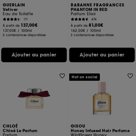
GUERLAIN
RABANNE FRAGRANCES
Vetiver
PHANTOM IN RED
Eau de Toilette
Parfum Elixir
111
474
137,00€
81,00€
À partir de
À partir de
137,00€
/
100ml
162,00€
/
100ml
2 contenances disponibles
2 contenances disponibles
Ajouter au panier
Ajouter au panier
Hot on social
CHLOÉ
GISOU
Chloé Le Parfum
Honey Infused Hair Perfume
Parfum
Wildflower Honey