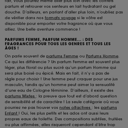
fait, vous pourrez même aller plus loin avec les coffrets
parfum et retrouver vos senteurs en lait hydratant ou gel
douche. D’ailleurs, en parlant d’aller plus loin, n’oubliez pas
de vérifier dans nos
formats voyage
si le vôtre est
disponible pour emporter votre fragrance où que vous
alliez. Une belle aventure commence !
PARFUMS FEMME, PARFUM HOMME... : DES
FRAGRANCES POUR TOUS LES GENRES ET TOUS LES
ÂGES !
On parle souvent de
parfums Femme
ou
Parfums Homme
.
Ce qui les différencie ? Un parfum Femme est souvent plus
léger, plus floral ou plus sucré qu’un parfum Homme qui
sera plus boisé ou épicé. Mais en fait, il n’y a pas de
règle pour choisir ! Une femme peut craquer pour une jus
masculin, tandis qu’un homme peut aimer la sensualité
d’une eau de Cologne féminine. D’ailleurs, il existe des
parfums Mixtes
: la preuve que tout est d’abord question
de sensibilité et de caractère ! La seule catégorie où vous
pourriez ne pas trouver vos
notes olfactives
: les
parfums
Enfant
! Oui, les plus petits et les ados ont aussi leurs
propres eaux de toilette. Des compositions subtiles, fruitées
ou plus affirmées, elles risqueront cependant d’être trop