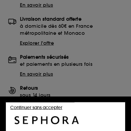
En savoir plus
Livraison standard offerte
à domicile dès 60€ en France
métropolitaine et Monaco
Explorer l'offre
Paiements sécurisés
et paiements en plusieurs fois
En savoir plus
Retours
sous 14 jours
Retourner mon article
Continuer sans accepter
SERVICES, CONTACT ET CONDITIONS DES OFFRES