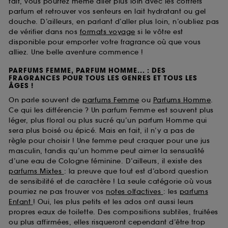
fait, vous pourrez même aller plus loin avec les coffrets
parfum et retrouver vos senteurs en lait hydratant ou gel
douche. D’ailleurs, en parlant d’aller plus loin, n’oubliez pas
de vérifier dans nos
formats voyage
si le vôtre est
disponible pour emporter votre fragrance où que vous
alliez. Une belle aventure commence !
PARFUMS FEMME, PARFUM HOMME... : DES
FRAGRANCES POUR TOUS LES GENRES ET TOUS LES
ÂGES !
On parle souvent de
parfums Femme
ou
Parfums Homme
.
Ce qui les différencie ? Un parfum Femme est souvent plus
léger, plus floral ou plus sucré qu’un parfum Homme qui
sera plus boisé ou épicé. Mais en fait, il n’y a pas de
règle pour choisir ! Une femme peut craquer pour une jus
masculin, tandis qu’un homme peut aimer la sensualité
d’une eau de Cologne féminine. D’ailleurs, il existe des
parfums Mixtes
: la preuve que tout est d’abord question
de sensibilité et de caractère ! La seule catégorie où vous
pourriez ne pas trouver vos
notes olfactives
: les
parfums
Enfant
! Oui, les plus petits et les ados ont aussi leurs
propres eaux de toilette. Des compositions subtiles, fruitées
ou plus affirmées, elles risqueront cependant d’être trop