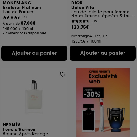
MONTBLANC
DIOR
Explorer Platinum
Dolce Vita
Eau de Parfum
Eau de toilette pour femme
Notes fleuries, épicées & fruitées
37
115
87,00€
À partir de
123,75€
145,00€
/
100ml
2 contenances disponibles
Prix d'origine : 165,00€
123,75€
/
100ml
Ajouter au panier
Ajouter au panier
HERMÈS
Terre d'Hermès
Baume Après Rasage