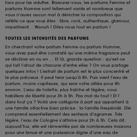
funs pour les adultes. Rassurez-vous, les parfums Femme et
parfums Homme sont tellement variés et nombreux que
vous n’aurez aucun mal à dénicher la composition qui
reflète ce que vous êtes : libre, rock, authentique, glamour,
impertinent... Waouh ! Dites-nous tout en parfum !
TOUTES LES INTENSITÉS DES PARFUMS
En cherchant votre parfum Femme ou parfum Homme,
vous avez peut-être constaté qu’une même fragrance peut
se décliner en ou en ... Et là, grande question : qu’est-ce
qui fait l’atout de chacune d’entre elles ? On vous partage
quelques infos ! L’extrait de parfum est le plus concentré et
le plus précieux. Il peut tenir jusqu’à 8h. Puis vient l’eau de
parfum, moins capiteuse, qui sera votre alliée pour 4h
environ. L’eau de toilette, plus fraîche et légère, vous
habillera de liberté pour 3h à 5h. Pas mal du tout ! Et l’
dans tout ça ? Voilà une catégorie à part qui appartient à
une famille olfactive bien précise : la famille Hespéridé. Elle
comprend essentiellement des senteurs d'agrumes. Très
légère, l’eau de Cologne s’affirme pour 2h à 3h. Cela dit,
aujourd’hui, elle est réinventée par de nombreuses maisons
pour une tenue et une puissance digne d’une eau de