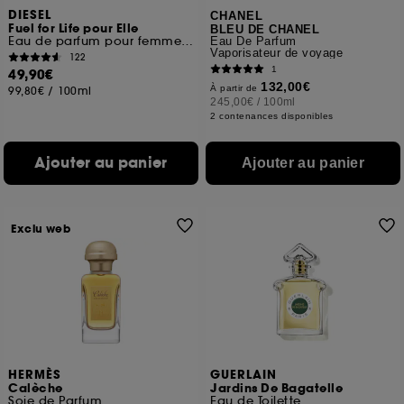
DIESEL
CHANEL
Fuel for Life pour Elle
BLEU DE CHANEL
Eau de parfum pour femme aux senteurs orientales
Eau De Parfum
Vaporisateur de voyage
122
1
49,90€
132,00€
À partir de
99,80€
/
100ml
245,00€
/
100ml
2 contenances disponibles
Ajouter au panier
Ajouter au panier
Exclu web
HERMÈS
GUERLAIN
Calèche
Jardins De Bagatelle
Soie de Parfum
Eau de Toilette