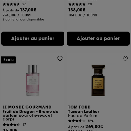
26
20
137,00€
138,00€
À partir de
274,00€
/
100ml
184,00€
/
100ml
2 contenances disponibles
Ajouter au panier
Ajouter au panier
Exclu
LE MONDE GOURMAND
TOM FORD
Fruit du Dragon – Brume de
Tuscan Leather
parfum pour cheveux et
Eau de Parfum
corps
594
17
269,00€
À partir de
35,00€