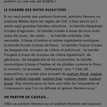
parfum ou une eau de toilette !
LE CHARME DES NOTES OLFACTIVES
Si on veut parler des parfums Homme, parfums Femme ou
parfums Mixtes dans les règles de l’art, il faut savoir qu’il
existe sept grandes familles olfactives : la famille Hespéridé
à base d’agrumes ; la famille boisée à base de bois mais
aussi de musc, de cèdre... ; la famille orientale, très
sensuelle, à base d’ambre et autres ingrédients exotiques ;
la famille florale à base de fleurs ; la famille Chypre à base
de bergamote, mousse de chêne et patchouli ; la famille
Fougère à base de mousse de chêne également, de
géranium, de bergamote et de coumarine, la famille
aromatique à base d’herbes et de plantes comme le thym,
le romarin, la lavande... Intéressant, non ? Cela dit,
aujourd’hui, on parle plus souvent de
parfum floral
,
parfum
épicé
,
parfum poudré
,
parfum frais
,
parfum marin
,
parfum
boisé
. Plus simple pour se faire une idée de l’empreinte et
l’impression que l’on va diffuser et graver derrière nous !
UN PARFUM EN CADEAU...
Offrir un parfum Femme ou un parfum Homme est toujours