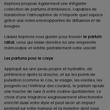
de vous plaire via des publicités, y compris sur des
Sephora propose également une élégante
sites tiers et sur les réseaux sociaux, sur la base
collection de parfums d’ambiance, capables de
des pages que vous avez consultées, de votre
transformer l’atmosphère de n’importe quel espace
navigation, et de l'historique de vos interactions.
grâce aux notes enveloppantes de diffuseurs et de
Cookies de mesure d’audience :
ils nous
bougies.
permettent de réaliser des statistiques de
fréquentation et de navigation sur notre site afin
Laissez Sephora vous guider pour trouver
le parfum
d’en améliorer la performance.
idéal
, celui qui laisse derrière lui une empreinte
Cookies de sécurisation des paiements en ligne :
mémorable et reflète parfaitement votre unicité.
ils nous permettent de lutter notamment contre les
fraudes aux moyens de paiement et les
Les parfums pour le corps
usurpations d’identité.
Appliqué sur une peau propre et hydratée, de
Cookies fonctionnels :
il s’agit de cookies
préférence après la douche, et sur les points de
permettant l’affichage et/ou la fourniture de
pulsation (comme le cou, le visage, les oreilles, les
certaines fonctionnalités du site, tel que les
cookies d’authentification qui sont utilisés afin de
poignets ou l’intérieur des coudes), le parfum ajoute
vous faire bénéficier de l’authentification
une touche de luxe à votre routine quotidienne. Le
prolongée vous permettant d’accéder à votre
choix d’une fragrance soigneusement sélectionnée
compte lors de votre prochaine visite sur le site
enrichit aussi votre style et peut avoir un impact
sans saisir à nouveau votre identifiant et mot de
profond sur votre humeur et la manière dont vous
passe.