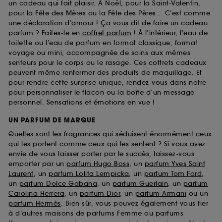
un cadeau qui fait plaisir. À Noël, pour la Saint-Valentin,
pour la Fête des Mères ou la Fête des Pères... C’est comme
une déclaration d’amour ! Ça vous dit de faire un cadeau
parfum ? Faites-le en
coffret parfum
! À l’intérieur, l’eau de
toilette ou l’eau de parfum en format classique, format
voyage ou mini, accompagnée de soins aux mêmes
senteurs pour le corps ou le rasage. Ces coffrets cadeaux
peuvent même renfermer des produits de maquillage. Et
pour rendre cette surprise unique, rendez-vous dans notre
pour personnaliser le flacon ou la boîte d’un message
personnel. Sensations et émotions en vue !
UN PARFUM DE MARQUE
Quelles sont les fragrances qui séduisent énormément ceux
qui les portent comme ceux qui les sentent ? Si vous avez
envie de vous laisser porter par le succès, laissez-vous
emporter par un
parfum Hugo Boss
, un
parfum Yves Saint
Laurent
, un
parfum Lolita Lempicka
, un
parfum Tom Ford
,
un
parfum Dolce Gabana
, un
parfum Guerlain
, un
parfum
Carolina Herrera
, un
parfum Dior
, un
parfum Armani
ou un
parfum Hermès
. Bien sûr, vous pouvez également vous fier
à d’autres maisons de parfums Femme ou parfums