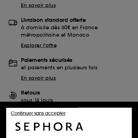
En savoir plus
Livraison standard offerte
à domicile dès 60€ en France
métropolitaine et Monaco
Explorer l'offre
Paiements sécurisés
et paiements en plusieurs fois
En savoir plus
Retours
sous 14 jours
Retourner mon article
Continuer sans accepter
SERVICES, CONTACT ET CONDITIONS DES OFFRES