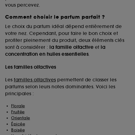
vous percevez.
Comment choisir le parfum parfait ?
A l'exception des cookies techniques, le dépôt et la
lecture de ces traceurs requiert votre accord. Vous
Le choix du parfum idéal dépend entièrement de
pouvez personnaliser vos choix concernant le dépôt
votre nez. Cependant, pour faire le bon choix et
de ces cookies grâce au bouton "personnaliser mes
profiter pleinement du produit, deux éléments clés
choix" ci-dessous ou décider de "tout accepter".
sont à considérer :
la famille olfactive
et
la
Sephora pourra associer les informations de
concentration en huiles essentielles
.
navigation collectées par ces Cookies, pour les
finalités acceptées, avec les données personnelles
collectées ou générées lors de votre activité en ligne
Les familles olfactives
ou en magasin. Pour refuser tous les cookies, cliques
sur "continuer sans accepter". Voous pouvez à tout
Les
familles olfactives
permettent de classer les
moment choisir de retirer votrte consentement. Si vous
parfums selon leurs notes dominantes. Voici les
souhaitez obtenir plus d'information sur les cookies
principales :
utilisés,
cliquez
ici
.
Florale
Fruitée
Orientale
Épicée
Boisée