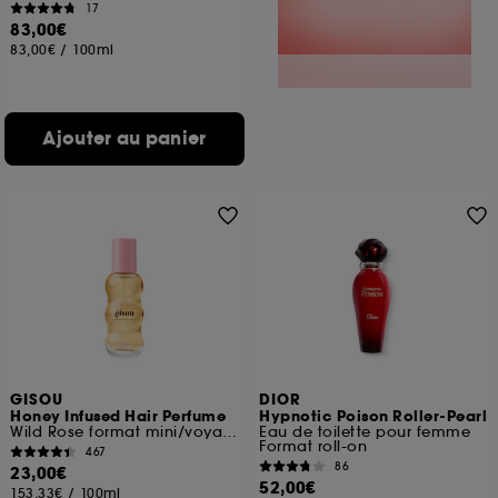
17
83,00€
83,00€
/
100ml
Ajouter au panier
GISOU
DIOR
Honey Infused Hair Perfume
Hypnotic Poison Roller-Pearl
Wild Rose format mini/voyage
Eau de toilette pour femme
Format roll-on
467
86
23,00€
52,00€
153,33€
/
100ml