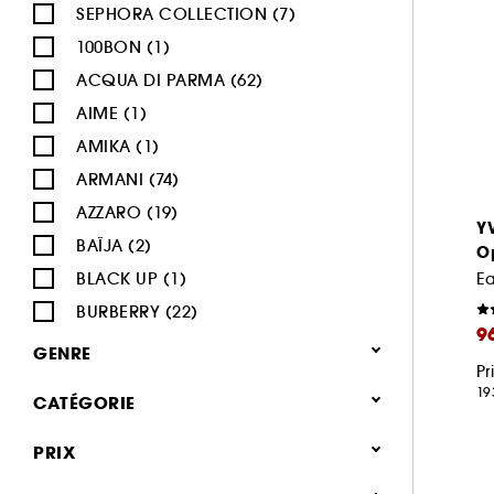
SEPHORA COLLECTION (7)
100BON (1)
ACQUA DI PARMA (62)
AIME (1)
AMIKA (1)
ARMANI (74)
AZZARO (19)
Y
BAÏJA (2)
O
BLACK UP (1)
Ea
BURBERRY (22)
9
BVLGARI (12)
GENRE
Pr
BY ROSIE JANE (3)
Femme (1379)
19
CATÉGORIE
CACHAREL (24)
Homme (544)
CALVIN KLEIN (20)
Parfum
PRIX
Mixte (494)
CAROLINA HERRERA (21)
Jusqu'à -30% sur une sélection de
Enfant (40)