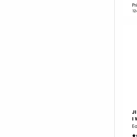
Pr
NEOM ORGANICS LONDON (4)
12
NINA RICCI (16)
NUXE (12)
ONLY THE BRAVE (1)
OUAI (6)
PENHALIGON'S (59)
PHLUR (26)
PRADA (27)
RABANNE FRAGRANCES (55)
RARE BEAUTY (17)
REMINISCENCE (17)
RITUALS (26)
J
ROCHAS (26)
I
SALT AND STONE (4)
SERGE LUTENS (22)