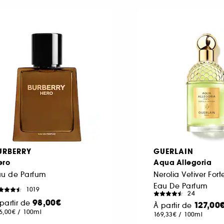
URBERRY
GUERLAIN
ero
Aqua Allegoria
au de Parfum
Nerolia Vetiver Fort
Eau De Parfum
1019
24
98,00€
partir de
127,00
À partir de
6,00€
/
100ml
169,33€
/
100ml