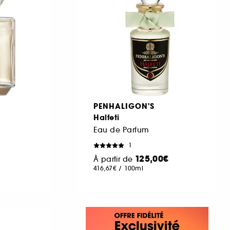
PENHALIGON'S
Halfeti
Eau de Parfum
1
125,00€
À partir de
416,67€
/
100ml