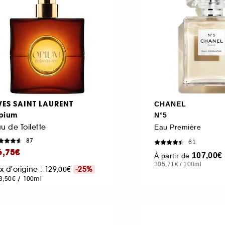
VES SAINT LAURENT
CHANEL
pium
N°5
u de Toilette
Eau Première
87
61
6,75€
107,00€
À partir de
305,71€
/
100ml
ix d'origine : 129,00€
-25%
3,50€
/
100ml