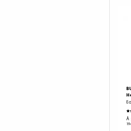
IKKS (22)
ISSEY MIYAKE (22)
JACADI (1)
JACADI (15)
JEAN PAUL GAULTIER (41)
JIMMY CHOO (26)
JO MALONE LONDON (64)
JULIETTE HAS A GUN (33)
KAYALI (42)
KENZO (29)
B
KÉRASTASE (1)
H
KIEHL'S SINCE 1851 (1)
E
KILIAN PARIS (43)
À 
L'ARTISAN PARFUMEUR (61)
19
LACOSTE (23)