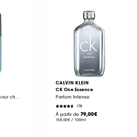
CALVIN KLEIN
CK One Essence
Brume de parfum pour cheveux et corps
Parfum Intense
178
79,00€
À partir de
158,00€
/
100ml