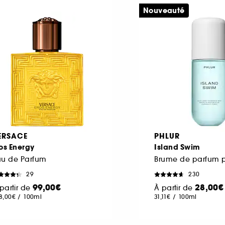
Nouveauté
ERSACE
PHLUR
os Energy
Island Swim
au de Parfum
29
230
99,00€
28,00€
partir de
À partir de
8,00€
/
100ml
31,11€
/
100ml