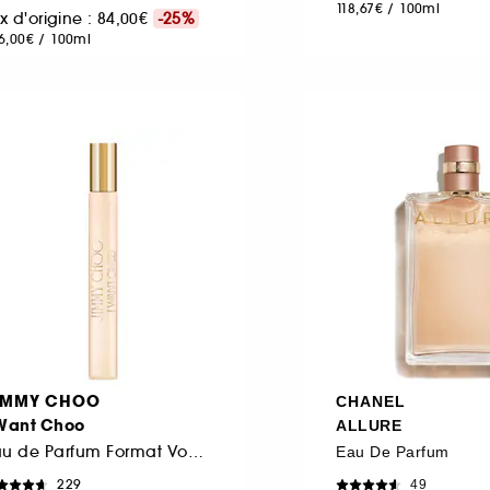
118,67€
/
100ml
ix d'origine : 84,00€
-25%
6,00€
/
100ml
IMMY CHOO
CHANEL
 Want Choo
ALLURE
Eau de Parfum Format Voyage
Eau De Parfum
229
49