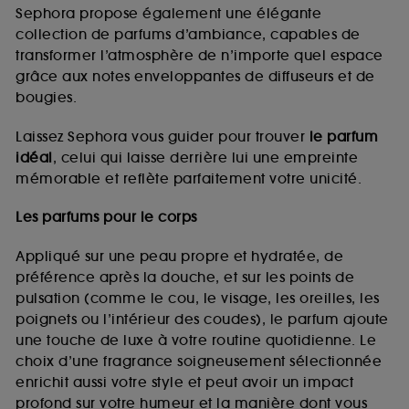
de vous plaire via des publicités, y compris sur des
Sephora propose également une élégante
sites tiers et sur les réseaux sociaux, sur la base
collection de parfums d’ambiance, capables de
des pages que vous avez consultées, de votre
transformer l’atmosphère de n’importe quel espace
navigation, et de l'historique de vos interactions.
grâce aux notes enveloppantes de diffuseurs et de
Cookies de mesure d’audience :
ils nous
bougies.
permettent de réaliser des statistiques de
fréquentation et de navigation sur notre site afin
Laissez Sephora vous guider pour trouver
le parfum
d’en améliorer la performance.
idéal
, celui qui laisse derrière lui une empreinte
Cookies de sécurisation des paiements en ligne :
mémorable et reflète parfaitement votre unicité.
ils nous permettent de lutter notamment contre les
fraudes aux moyens de paiement et les
Les parfums pour le corps
usurpations d’identité.
Appliqué sur une peau propre et hydratée, de
Cookies fonctionnels :
il s’agit de cookies
préférence après la douche, et sur les points de
permettant l’affichage et/ou la fourniture de
pulsation (comme le cou, le visage, les oreilles, les
certaines fonctionnalités du site, tel que les
cookies d’authentification qui sont utilisés afin de
poignets ou l’intérieur des coudes), le parfum ajoute
vous faire bénéficier de l’authentification
une touche de luxe à votre routine quotidienne. Le
prolongée vous permettant d’accéder à votre
choix d’une fragrance soigneusement sélectionnée
compte lors de votre prochaine visite sur le site
enrichit aussi votre style et peut avoir un impact
sans saisir à nouveau votre identifiant et mot de
profond sur votre humeur et la manière dont vous
passe.