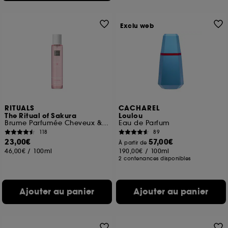
Exclu web
RITUALS
CACHAREL
The Ritual of Sakura
Loulou
Brume Parfumée Cheveux & Corps
Eau de Parfum
118
89
23,00€
57,00€
À partir de
46,00€
/
100ml
190,00€
/
100ml
2 contenances disponibles
Ajouter au panier
Ajouter au panier