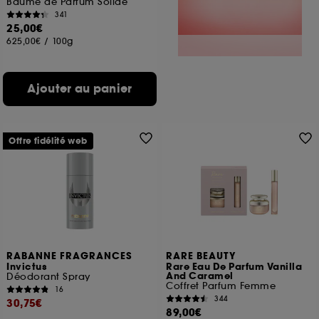
Baume de Parfum Solide
341
25,00€
625,00€
/
100g
Ajouter au panier
Offre fidélité web
RABANNE FRAGRANCES
RARE BEAUTY
Invictus
Rare Eau De Parfum Vanilla
And Caramel
Déodorant Spray
Coffret Parfum Femme
16
344
30,75€
89,00€