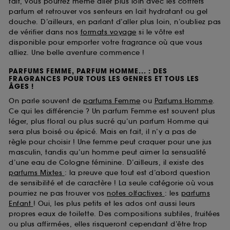
fait, vous pourrez même aller plus loin avec les coffrets
parfum et retrouver vos senteurs en lait hydratant ou gel
douche. D’ailleurs, en parlant d’aller plus loin, n’oubliez pas
de vérifier dans nos
formats voyage
si le vôtre est
disponible pour emporter votre fragrance où que vous
alliez. Une belle aventure commence !
PARFUMS FEMME, PARFUM HOMME... : DES
FRAGRANCES POUR TOUS LES GENRES ET TOUS LES
ÂGES !
On parle souvent de
parfums Femme
ou
Parfums Homme
.
Ce qui les différencie ? Un parfum Femme est souvent plus
léger, plus floral ou plus sucré qu’un parfum Homme qui
sera plus boisé ou épicé. Mais en fait, il n’y a pas de
règle pour choisir ! Une femme peut craquer pour une jus
masculin, tandis qu’un homme peut aimer la sensualité
d’une eau de Cologne féminine. D’ailleurs, il existe des
parfums Mixtes
: la preuve que tout est d’abord question
de sensibilité et de caractère ! La seule catégorie où vous
pourriez ne pas trouver vos
notes olfactives
: les
parfums
Enfant
! Oui, les plus petits et les ados ont aussi leurs
propres eaux de toilette. Des compositions subtiles, fruitées
ou plus affirmées, elles risqueront cependant d’être trop