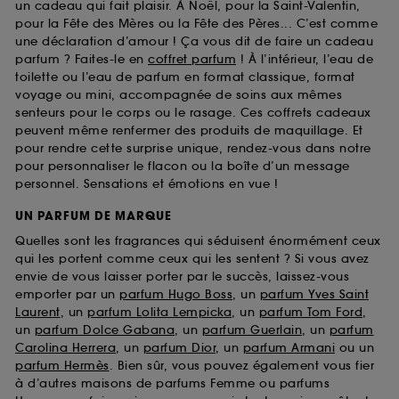
un cadeau qui fait plaisir. À Noël, pour la Saint-Valentin,
pour la Fête des Mères ou la Fête des Pères... C’est comme
une déclaration d’amour ! Ça vous dit de faire un cadeau
parfum ? Faites-le en
coffret parfum
! À l’intérieur, l’eau de
toilette ou l’eau de parfum en format classique, format
voyage ou mini, accompagnée de soins aux mêmes
senteurs pour le corps ou le rasage. Ces coffrets cadeaux
peuvent même renfermer des produits de maquillage. Et
pour rendre cette surprise unique, rendez-vous dans notre
pour personnaliser le flacon ou la boîte d’un message
personnel. Sensations et émotions en vue !
UN PARFUM DE MARQUE
Quelles sont les fragrances qui séduisent énormément ceux
qui les portent comme ceux qui les sentent ? Si vous avez
envie de vous laisser porter par le succès, laissez-vous
emporter par un
parfum Hugo Boss
, un
parfum Yves Saint
Laurent
, un
parfum Lolita Lempicka
, un
parfum Tom Ford
,
un
parfum Dolce Gabana
, un
parfum Guerlain
, un
parfum
Carolina Herrera
, un
parfum Dior
, un
parfum Armani
ou un
parfum Hermès
. Bien sûr, vous pouvez également vous fier
à d’autres maisons de parfums Femme ou parfums