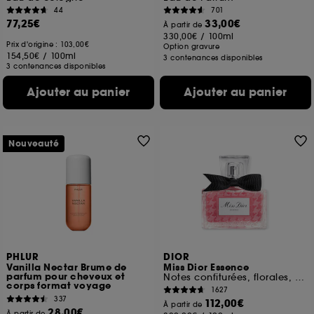
44
701
77,25€
33,00€
À partir de
330,00€
/
100ml
Prix d'origine : 103,00€
Option gravure
154,50€
/
100ml
3 contenances disponibles
3 contenances disponibles
Ajouter au panier
Ajouter au panier
Nouveauté
PHLUR
DIOR
Vanilla Nectar Brume de
Miss Dior Essence
parfum pour cheveux et
Notes confiturées, florales, boisées
corps format voyage
1627
337
112,00€
À partir de
28,00€
À partir de