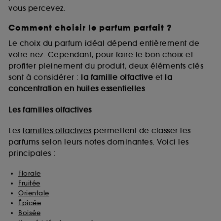
vous percevez.
Comment choisir le parfum parfait ?
A l'exception des cookies techniques, le dépôt et la
lecture de ces traceurs requiert votre accord. Vous
Le choix du parfum idéal dépend entièrement de
pouvez personnaliser vos choix concernant le dépôt
votre nez. Cependant, pour faire le bon choix et
de ces cookies grâce au bouton "personnaliser mes
profiter pleinement du produit, deux éléments clés
choix" ci-dessous ou décider de "tout accepter".
sont à considérer :
la famille olfactive
et
la
Sephora pourra associer les informations de
concentration en huiles essentielles
.
navigation collectées par ces Cookies, pour les
finalités acceptées, avec les données personnelles
collectées ou générées lors de votre activité en ligne
Les familles olfactives
ou en magasin. Pour refuser tous les cookies, cliques
sur "continuer sans accepter". Voous pouvez à tout
Les
familles olfactives
permettent de classer les
moment choisir de retirer votrte consentement. Si vous
parfums selon leurs notes dominantes. Voici les
souhaitez obtenir plus d'information sur les cookies
principales :
utilisés,
cliquez
ici
.
Florale
Fruitée
Orientale
Épicée
Boisée