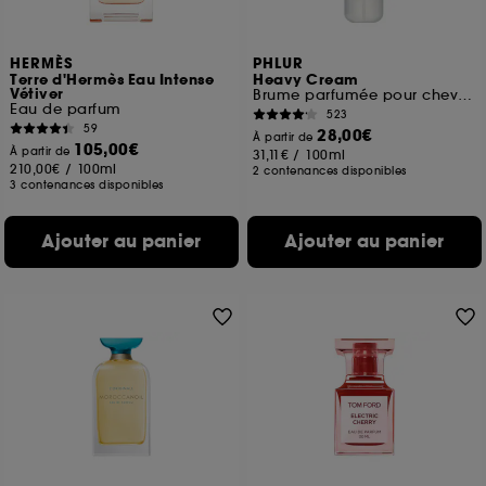
HERMÈS
PHLUR
Terre d'Hermès Eau Intense
Heavy Cream
Vétiver
Brume parfumée pour cheveux et corps
Eau de parfum
523
59
28,00€
À partir de
105,00€
À partir de
31,11€
/
100ml
210,00€
/
100ml
2 contenances disponibles
3 contenances disponibles
Ajouter au panier
Ajouter au panier