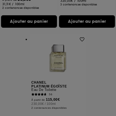
320,00€
/
100ml
31,11€
/
100ml
3 contenances disponibles
2 contenances disponibles
Ajouter au panier
Ajouter au panier
CHANEL
PLATINUM ÉGOÏSTE
Eau De Toilette
56
115,00€
À partir de
230,00€
/
100ml
2 contenances disponibles