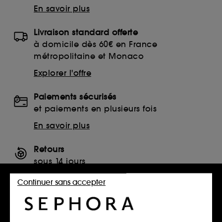
En savoir plus
Livraison standard offerte
à domicile dès 60€ en France
métropolitaine et Monaco
Explorer l'offre
Paiements sécurisés
et paiements en plusieurs fois
En savoir plus
Retours
sous 14 jours
Retourner mon article
Continuer sans accepter
SERVICES, CONTACT ET CONDITIONS DES OFFRES