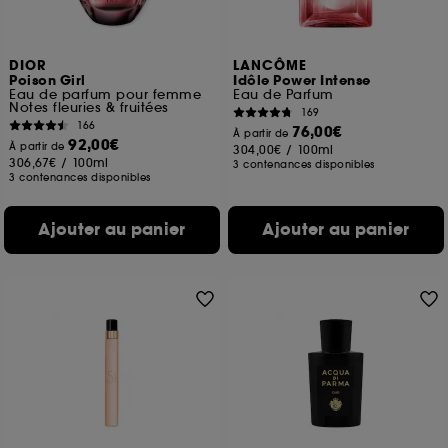
DIOR
LANCÔME
Poison Girl
Idôle Power Intense
Eau de parfum pour femme
Eau de Parfum
Notes fleuries & fruitées
169
166
76,00€
À partir de
92,00€
À partir de
304,00€
/
100ml
306,67€
/
100ml
3 contenances disponibles
3 contenances disponibles
Ajouter au panier
Ajouter au panier