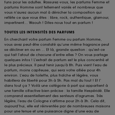
funs pour les adultes. Rassurez-vous, les parfums Femme et
parfums Homme sont tellement variés et nombreux que
vous n’aurez aucun mal à dénicher la composition qui
reflète ce que vous êtes : libre, rock, authentique, glamour,
impertinent... Waouh ! Dites-nous tout en parfum !
TOUTES LES INTENSITÉS DES PARFUMS
En cherchant votre parfum Femme ou parfum Homme,
vous avez peut-être constaté qu’une même fragrance peut
se décliner en ou en ... Et là, grande question : qu’est-ce
qui fait l’atout de chacune d’entre elles ? On vous partage
quelques infos ! L’extrait de parfum est le plus concentré et
le plus précieux. Il peut tenir jusqu’à 8h. Puis vient l’eau de
parfum, moins capiteuse, qui sera votre alliée pour 4h
environ. L’eau de toilette, plus fraîche et légère, vous
habillera de liberté pour 3h à 5h. Pas mal du tout ! Et l’
dans tout ça ? Voilà une catégorie à part qui appartient à
une famille olfactive bien précise : la famille Hespéridé. Elle
comprend essentiellement des senteurs d'agrumes. Très
légère, l’eau de Cologne s’affirme pour 2h à 3h. Cela dit,
aujourd’hui, elle est réinventée par de nombreuses maisons
pour une tenue et une puissance digne d’une eau de