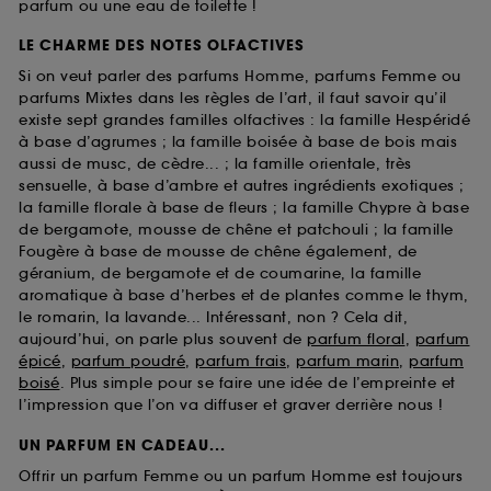
parfum ou une eau de toilette !
LE CHARME DES NOTES OLFACTIVES
Si on veut parler des parfums Homme, parfums Femme ou
parfums Mixtes dans les règles de l’art, il faut savoir qu’il
existe sept grandes familles olfactives : la famille Hespéridé
à base d’agrumes ; la famille boisée à base de bois mais
aussi de musc, de cèdre... ; la famille orientale, très
sensuelle, à base d’ambre et autres ingrédients exotiques ;
la famille florale à base de fleurs ; la famille Chypre à base
de bergamote, mousse de chêne et patchouli ; la famille
Fougère à base de mousse de chêne également, de
géranium, de bergamote et de coumarine, la famille
aromatique à base d’herbes et de plantes comme le thym,
le romarin, la lavande... Intéressant, non ? Cela dit,
aujourd’hui, on parle plus souvent de
parfum floral
,
parfum
épicé
,
parfum poudré
,
parfum frais
,
parfum marin
,
parfum
boisé
. Plus simple pour se faire une idée de l’empreinte et
l’impression que l’on va diffuser et graver derrière nous !
UN PARFUM EN CADEAU...
Offrir un parfum Femme ou un parfum Homme est toujours