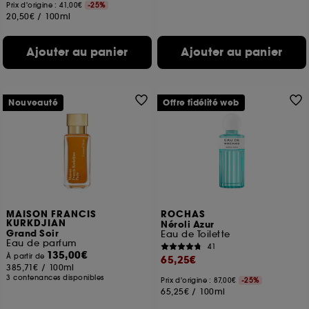
Prix d'origine : 41,00€
-25%
20,50€
/
100ml
Ajouter au panier
Ajouter au panier
Nouveauté
Offre fidélité web
MAISON FRANCIS
ROCHAS
KURKDJIAN
Néroli Azur
Grand Soir
Eau de Toilette
Eau de parfum
41
135,00€
À partir de
65,25€
385,71€
/
100ml
3 contenances disponibles
Prix d'origine : 87,00€
-25%
65,25€
/
100ml