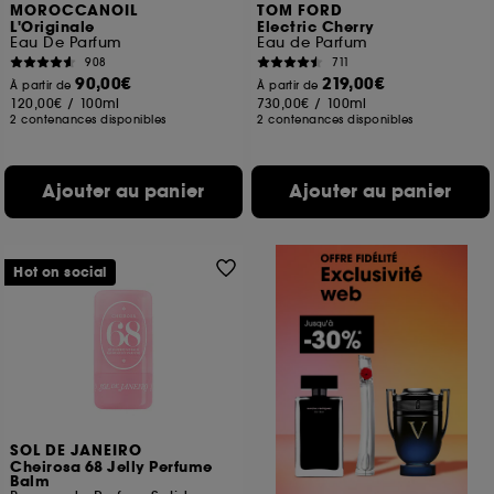
MOROCCANOIL
TOM FORD
L'Originale
Electric Cherry
Eau De Parfum
Eau de Parfum
908
711
90,00€
219,00€
À partir de
À partir de
120,00€
/
100ml
730,00€
/
100ml
2 contenances disponibles
2 contenances disponibles
Ajouter au panier
Ajouter au panier
Hot on social
SOL DE JANEIRO
Cheirosa 68 Jelly Perfume
Balm