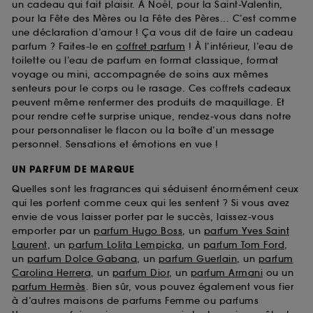
un cadeau qui fait plaisir. À Noël, pour la Saint-Valentin,
pour la Fête des Mères ou la Fête des Pères... C’est comme
une déclaration d’amour ! Ça vous dit de faire un cadeau
parfum ? Faites-le en
coffret parfum
! À l’intérieur, l’eau de
toilette ou l’eau de parfum en format classique, format
voyage ou mini, accompagnée de soins aux mêmes
senteurs pour le corps ou le rasage. Ces coffrets cadeaux
peuvent même renfermer des produits de maquillage. Et
pour rendre cette surprise unique, rendez-vous dans notre
pour personnaliser le flacon ou la boîte d’un message
personnel. Sensations et émotions en vue !
UN PARFUM DE MARQUE
Quelles sont les fragrances qui séduisent énormément ceux
qui les portent comme ceux qui les sentent ? Si vous avez
envie de vous laisser porter par le succès, laissez-vous
emporter par un
parfum Hugo Boss
, un
parfum Yves Saint
Laurent
, un
parfum Lolita Lempicka
, un
parfum Tom Ford
,
un
parfum Dolce Gabana
, un
parfum Guerlain
, un
parfum
Carolina Herrera
, un
parfum Dior
, un
parfum Armani
ou un
parfum Hermès
. Bien sûr, vous pouvez également vous fier
à d’autres maisons de parfums Femme ou parfums