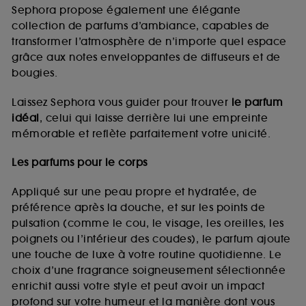
de vous plaire via des publicités, y compris sur des
Sephora propose également une élégante
sites tiers et sur les réseaux sociaux, sur la base
collection de parfums d’ambiance, capables de
des pages que vous avez consultées, de votre
transformer l’atmosphère de n’importe quel espace
navigation, et de l'historique de vos interactions.
grâce aux notes enveloppantes de diffuseurs et de
Cookies de mesure d’audience :
ils nous
bougies.
permettent de réaliser des statistiques de
fréquentation et de navigation sur notre site afin
Laissez Sephora vous guider pour trouver
le parfum
d’en améliorer la performance.
idéal
, celui qui laisse derrière lui une empreinte
Cookies de sécurisation des paiements en ligne :
mémorable et reflète parfaitement votre unicité.
ils nous permettent de lutter notamment contre les
fraudes aux moyens de paiement et les
Les parfums pour le corps
usurpations d’identité.
Appliqué sur une peau propre et hydratée, de
Cookies fonctionnels :
il s’agit de cookies
préférence après la douche, et sur les points de
permettant l’affichage et/ou la fourniture de
pulsation (comme le cou, le visage, les oreilles, les
certaines fonctionnalités du site, tel que les
cookies d’authentification qui sont utilisés afin de
poignets ou l’intérieur des coudes), le parfum ajoute
vous faire bénéficier de l’authentification
une touche de luxe à votre routine quotidienne. Le
prolongée vous permettant d’accéder à votre
choix d’une fragrance soigneusement sélectionnée
compte lors de votre prochaine visite sur le site
enrichit aussi votre style et peut avoir un impact
sans saisir à nouveau votre identifiant et mot de
profond sur votre humeur et la manière dont vous
passe.