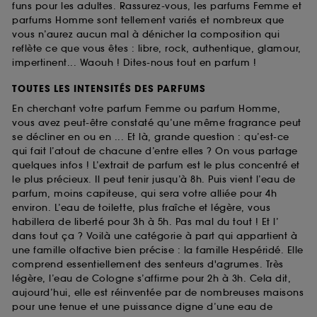
funs pour les adultes. Rassurez-vous, les parfums Femme et
parfums Homme sont tellement variés et nombreux que
vous n’aurez aucun mal à dénicher la composition qui
reflète ce que vous êtes : libre, rock, authentique, glamour,
impertinent... Waouh ! Dites-nous tout en parfum !
TOUTES LES INTENSITÉS DES PARFUMS
En cherchant votre parfum Femme ou parfum Homme,
vous avez peut-être constaté qu’une même fragrance peut
se décliner en ou en ... Et là, grande question : qu’est-ce
qui fait l’atout de chacune d’entre elles ? On vous partage
quelques infos ! L’extrait de parfum est le plus concentré et
le plus précieux. Il peut tenir jusqu’à 8h. Puis vient l’eau de
parfum, moins capiteuse, qui sera votre alliée pour 4h
environ. L’eau de toilette, plus fraîche et légère, vous
habillera de liberté pour 3h à 5h. Pas mal du tout ! Et l’
dans tout ça ? Voilà une catégorie à part qui appartient à
une famille olfactive bien précise : la famille Hespéridé. Elle
comprend essentiellement des senteurs d'agrumes. Très
légère, l’eau de Cologne s’affirme pour 2h à 3h. Cela dit,
aujourd’hui, elle est réinventée par de nombreuses maisons
pour une tenue et une puissance digne d’une eau de