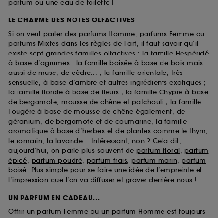
parfum ou une eau de toilette !
LE CHARME DES NOTES OLFACTIVES
Si on veut parler des parfums Homme, parfums Femme ou
parfums Mixtes dans les règles de l’art, il faut savoir qu’il
existe sept grandes familles olfactives : la famille Hespéridé
à base d’agrumes ; la famille boisée à base de bois mais
aussi de musc, de cèdre... ; la famille orientale, très
sensuelle, à base d’ambre et autres ingrédients exotiques ;
la famille florale à base de fleurs ; la famille Chypre à base
de bergamote, mousse de chêne et patchouli ; la famille
Fougère à base de mousse de chêne également, de
géranium, de bergamote et de coumarine, la famille
aromatique à base d’herbes et de plantes comme le thym,
le romarin, la lavande... Intéressant, non ? Cela dit,
aujourd’hui, on parle plus souvent de
parfum floral
,
parfum
épicé
,
parfum poudré
,
parfum frais
,
parfum marin
,
parfum
boisé
. Plus simple pour se faire une idée de l’empreinte et
l’impression que l’on va diffuser et graver derrière nous !
UN PARFUM EN CADEAU...
Offrir un parfum Femme ou un parfum Homme est toujours