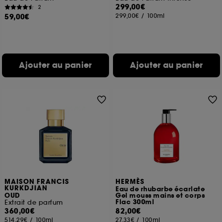
299,00€
2
59,00€
299,00€
/
100ml
Ajouter au panier
Ajouter au panier
MAISON FRANCIS
HERMÈS
KURKDJIAN
Eau de rhubarbe écarlate
OUD
Gel mouss mains et corps
Flac 300ml
Extrait de parfum
360,00€
82,00€
514,29€
/
100ml
27,33€
/
100ml