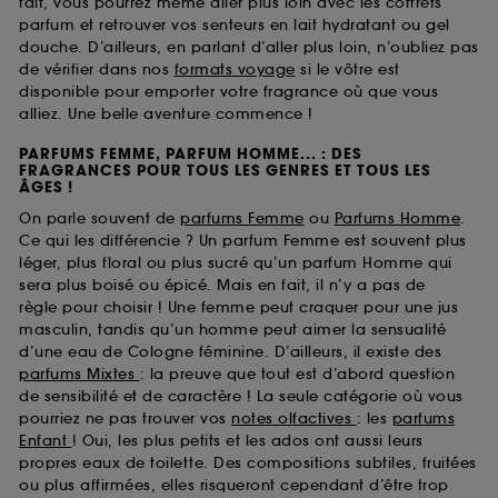
fait, vous pourrez même aller plus loin avec les coffrets
parfum et retrouver vos senteurs en lait hydratant ou gel
douche. D’ailleurs, en parlant d’aller plus loin, n’oubliez pas
de vérifier dans nos
formats voyage
si le vôtre est
disponible pour emporter votre fragrance où que vous
alliez. Une belle aventure commence !
PARFUMS FEMME, PARFUM HOMME... : DES
FRAGRANCES POUR TOUS LES GENRES ET TOUS LES
ÂGES !
On parle souvent de
parfums Femme
ou
Parfums Homme
.
Ce qui les différencie ? Un parfum Femme est souvent plus
léger, plus floral ou plus sucré qu’un parfum Homme qui
sera plus boisé ou épicé. Mais en fait, il n’y a pas de
règle pour choisir ! Une femme peut craquer pour une jus
masculin, tandis qu’un homme peut aimer la sensualité
d’une eau de Cologne féminine. D’ailleurs, il existe des
parfums Mixtes
: la preuve que tout est d’abord question
de sensibilité et de caractère ! La seule catégorie où vous
pourriez ne pas trouver vos
notes olfactives
: les
parfums
Enfant
! Oui, les plus petits et les ados ont aussi leurs
propres eaux de toilette. Des compositions subtiles, fruitées
ou plus affirmées, elles risqueront cependant d’être trop