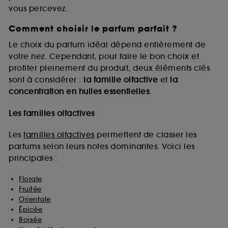
vous percevez.
Comment choisir le parfum parfait ?
A l'exception des cookies techniques, le dépôt et la
lecture de ces traceurs requiert votre accord. Vous
Le choix du parfum idéal dépend entièrement de
pouvez personnaliser vos choix concernant le dépôt
votre nez. Cependant, pour faire le bon choix et
de ces cookies grâce au bouton "personnaliser mes
profiter pleinement du produit, deux éléments clés
choix" ci-dessous ou décider de "tout accepter".
sont à considérer :
la famille olfactive
et
la
Sephora pourra associer les informations de
concentration en huiles essentielles
.
navigation collectées par ces Cookies, pour les
finalités acceptées, avec les données personnelles
collectées ou générées lors de votre activité en ligne
Les familles olfactives
ou en magasin. Pour refuser tous les cookies, cliques
sur "continuer sans accepter". Voous pouvez à tout
Les
familles olfactives
permettent de classer les
moment choisir de retirer votrte consentement. Si vous
parfums selon leurs notes dominantes. Voici les
souhaitez obtenir plus d'information sur les cookies
principales :
utilisés,
cliquez
ici
.
Florale
Fruitée
Orientale
Épicée
Boisée