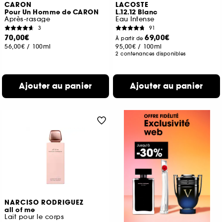
CARON
LACOSTE
Pour Un Homme de CARON
L.12.12 Blanc
Après-rasage
Eau Intense
3
91
70,00€
69,00€
À partir de
56,00€
/
100ml
95,00€
/
100ml
2 contenances disponibles
Ajouter au panier
Ajouter au panier
NARCISO RODRIGUEZ
all of me
Lait pour le corps