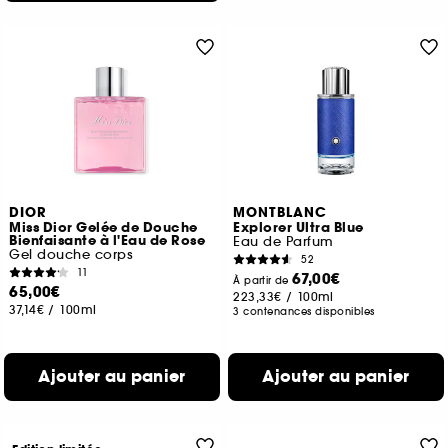
DIOR
MONTBLANC
Miss Dior Gelée de Douche
Explorer Ultra Blue
Bienfaisante à l'Eau de Rose
Eau de Parfum
Gel douche corps
52
11
67,00€
À partir de
65,00€
223,33€
/
100ml
37,14€
/
100ml
3 contenances disponibles
Ajouter au panier
Ajouter au panier