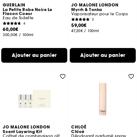
GUERLAIN
JO MALONE LONDON
La Petite Robe Noire Le
Myrrh & Tonka
Flacon Coeur
Vaporisateur pour le Corps
Eau de Toilette
2
6
59,00€
60,00€
47,20€
/
100ml
300,00€
/
100ml
Ajouter au panier
Ajouter au panier
JO MALONE LONDON
CHLOÉ
Scent Layering Kit
Chloé
Coffret de combinaison olfactive
Déodorant parfumé spray