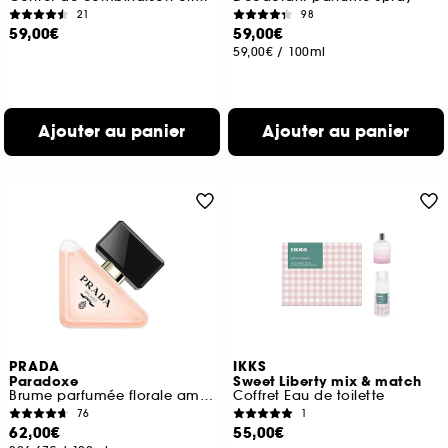
21
98
59,00€
59,00€
59,00€
/
100ml
Ajouter au panier
Ajouter au panier
PRADA
IKKS
Paradoxe
Sweet Liberty mix & match
Brume parfumée florale ambrée pour les cheveux
Coffret Eau de toilette
76
1
62,00€
55,00€