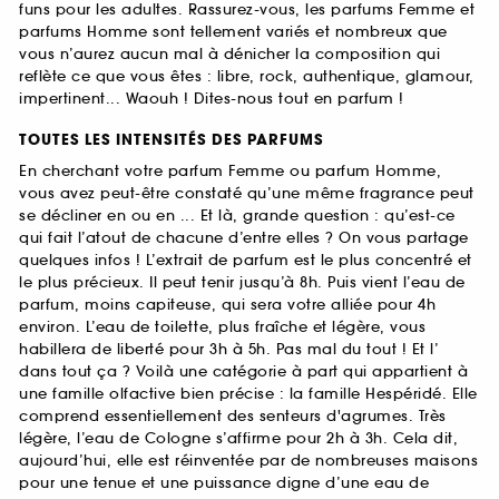
funs pour les adultes. Rassurez-vous, les parfums Femme et
parfums Homme sont tellement variés et nombreux que
vous n’aurez aucun mal à dénicher la composition qui
reflète ce que vous êtes : libre, rock, authentique, glamour,
impertinent... Waouh ! Dites-nous tout en parfum !
TOUTES LES INTENSITÉS DES PARFUMS
En cherchant votre parfum Femme ou parfum Homme,
vous avez peut-être constaté qu’une même fragrance peut
se décliner en ou en ... Et là, grande question : qu’est-ce
qui fait l’atout de chacune d’entre elles ? On vous partage
quelques infos ! L’extrait de parfum est le plus concentré et
le plus précieux. Il peut tenir jusqu’à 8h. Puis vient l’eau de
parfum, moins capiteuse, qui sera votre alliée pour 4h
environ. L’eau de toilette, plus fraîche et légère, vous
habillera de liberté pour 3h à 5h. Pas mal du tout ! Et l’
dans tout ça ? Voilà une catégorie à part qui appartient à
une famille olfactive bien précise : la famille Hespéridé. Elle
comprend essentiellement des senteurs d'agrumes. Très
légère, l’eau de Cologne s’affirme pour 2h à 3h. Cela dit,
aujourd’hui, elle est réinventée par de nombreuses maisons
pour une tenue et une puissance digne d’une eau de