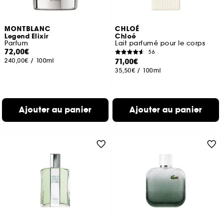
MONTBLANC
CHLOÉ
Legend Elixir
Chloé
Parfum
Lait parfumé pour le corps
72,00€
56
240,00€
/
100ml
71,00€
35,50€
/
100ml
Ajouter au panier
Ajouter au panier