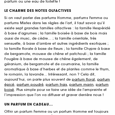
parfum ou une eau de toilette !
LE CHARME DES NOTES OLFACTIVES
Si on veut parler des parfums Homme, parfums Femme ou
parfums Mixtes dans les règles de l’art, il faut savoir qu’il
existe sept grandes familles olfactives : la famille Hespéridé
à base d’agrumes ; la famille boisée à base de bois mais
aussi de musc, de cèdre... ; la famille orientale, très
sensuelle, à base d’ambre et autres ingrédients exotiques ;
la famille florale à base de fleurs ; la famille Chypre à base
de bergamote, mousse de chêne et patchouli ; la famille
Fougère à base de mousse de chêne également, de
géranium, de bergamote et de coumarine, la famille
aromatique à base d’herbes et de plantes comme le thym,
le romarin, la lavande... Intéressant, non ? Cela dit,
aujourd’hui, on parle plus souvent de
parfum floral
,
parfum
épicé
,
parfum poudré
,
parfum frais
,
parfum marin
,
parfum
boisé
. Plus simple pour se faire une idée de l’empreinte et
l’impression que l’on va diffuser et graver derrière nous !
UN PARFUM EN CADEAU...
Offrir un parfum Femme ou un parfum Homme est toujours