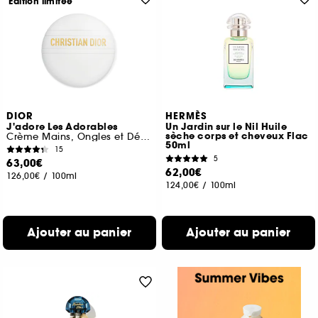
Edition limitée
DIOR
HERMÈS
J'adore Les Adorables
Un Jardin sur le Nil Huile
sèche corps et cheveux Flac
Crème Mains, Ongles et Décolleté
50ml
15
5
63,00€
62,00€
126,00€
/
100ml
124,00€
/
100ml
Ajouter au panier
Ajouter au panier