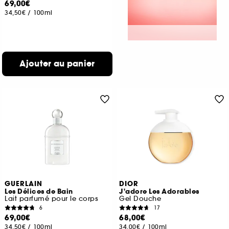
69,00€
34,50€
/
100ml
Ajouter au panier
GUERLAIN
DIOR
Les Délices de Bain
J'adore Les Adorables
Lait parfumé pour le corps
Gel Douche
6
17
69,00€
68,00€
34,50€
/
100ml
34,00€
/
100ml