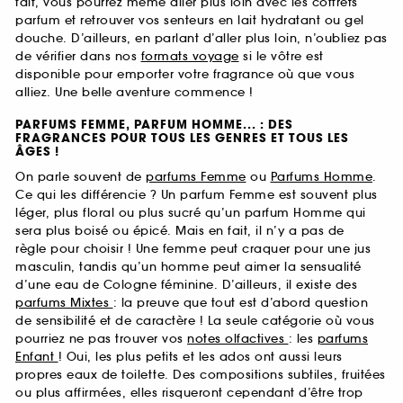
fait, vous pourrez même aller plus loin avec les coffrets
parfum et retrouver vos senteurs en lait hydratant ou gel
douche. D’ailleurs, en parlant d’aller plus loin, n’oubliez pas
de vérifier dans nos
formats voyage
si le vôtre est
disponible pour emporter votre fragrance où que vous
alliez. Une belle aventure commence !
PARFUMS FEMME, PARFUM HOMME... : DES
FRAGRANCES POUR TOUS LES GENRES ET TOUS LES
ÂGES !
On parle souvent de
parfums Femme
ou
Parfums Homme
.
Ce qui les différencie ? Un parfum Femme est souvent plus
léger, plus floral ou plus sucré qu’un parfum Homme qui
sera plus boisé ou épicé. Mais en fait, il n’y a pas de
règle pour choisir ! Une femme peut craquer pour une jus
masculin, tandis qu’un homme peut aimer la sensualité
d’une eau de Cologne féminine. D’ailleurs, il existe des
parfums Mixtes
: la preuve que tout est d’abord question
de sensibilité et de caractère ! La seule catégorie où vous
pourriez ne pas trouver vos
notes olfactives
: les
parfums
Enfant
! Oui, les plus petits et les ados ont aussi leurs
propres eaux de toilette. Des compositions subtiles, fruitées
ou plus affirmées, elles risqueront cependant d’être trop