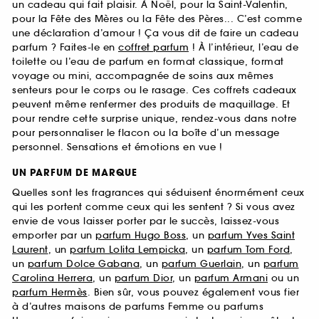
un cadeau qui fait plaisir. À Noël, pour la Saint-Valentin,
pour la Fête des Mères ou la Fête des Pères... C’est comme
une déclaration d’amour ! Ça vous dit de faire un cadeau
parfum ? Faites-le en
coffret parfum
! À l’intérieur, l’eau de
toilette ou l’eau de parfum en format classique, format
voyage ou mini, accompagnée de soins aux mêmes
senteurs pour le corps ou le rasage. Ces coffrets cadeaux
peuvent même renfermer des produits de maquillage. Et
pour rendre cette surprise unique, rendez-vous dans notre
pour personnaliser le flacon ou la boîte d’un message
personnel. Sensations et émotions en vue !
UN PARFUM DE MARQUE
Quelles sont les fragrances qui séduisent énormément ceux
qui les portent comme ceux qui les sentent ? Si vous avez
envie de vous laisser porter par le succès, laissez-vous
emporter par un
parfum Hugo Boss
, un
parfum Yves Saint
Laurent
, un
parfum Lolita Lempicka
, un
parfum Tom Ford
,
un
parfum Dolce Gabana
, un
parfum Guerlain
, un
parfum
Carolina Herrera
, un
parfum Dior
, un
parfum Armani
ou un
parfum Hermès
. Bien sûr, vous pouvez également vous fier
à d’autres maisons de parfums Femme ou parfums