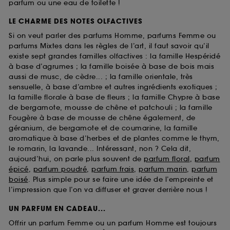
parfum ou une eau de toilette !
LE CHARME DES NOTES OLFACTIVES
Si on veut parler des parfums Homme, parfums Femme ou
parfums Mixtes dans les règles de l’art, il faut savoir qu’il
existe sept grandes familles olfactives : la famille Hespéridé
à base d’agrumes ; la famille boisée à base de bois mais
aussi de musc, de cèdre... ; la famille orientale, très
sensuelle, à base d’ambre et autres ingrédients exotiques ;
la famille florale à base de fleurs ; la famille Chypre à base
de bergamote, mousse de chêne et patchouli ; la famille
Fougère à base de mousse de chêne également, de
géranium, de bergamote et de coumarine, la famille
aromatique à base d’herbes et de plantes comme le thym,
le romarin, la lavande... Intéressant, non ? Cela dit,
aujourd’hui, on parle plus souvent de
parfum floral
,
parfum
épicé
,
parfum poudré
,
parfum frais
,
parfum marin
,
parfum
boisé
. Plus simple pour se faire une idée de l’empreinte et
l’impression que l’on va diffuser et graver derrière nous !
UN PARFUM EN CADEAU...
Offrir un parfum Femme ou un parfum Homme est toujours