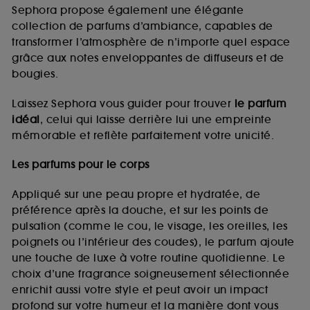
de vous plaire via des publicités, y compris sur des
Sephora propose également une élégante
sites tiers et sur les réseaux sociaux, sur la base
collection de parfums d’ambiance, capables de
des pages que vous avez consultées, de votre
transformer l’atmosphère de n’importe quel espace
navigation, et de l'historique de vos interactions.
grâce aux notes enveloppantes de diffuseurs et de
Cookies de mesure d’audience :
ils nous
bougies.
permettent de réaliser des statistiques de
fréquentation et de navigation sur notre site afin
Laissez Sephora vous guider pour trouver
le parfum
d’en améliorer la performance.
idéal
, celui qui laisse derrière lui une empreinte
Cookies de sécurisation des paiements en ligne :
mémorable et reflète parfaitement votre unicité.
ils nous permettent de lutter notamment contre les
fraudes aux moyens de paiement et les
Les parfums pour le corps
usurpations d’identité.
Appliqué sur une peau propre et hydratée, de
Cookies fonctionnels :
il s’agit de cookies
préférence après la douche, et sur les points de
permettant l’affichage et/ou la fourniture de
pulsation (comme le cou, le visage, les oreilles, les
certaines fonctionnalités du site, tel que les
cookies d’authentification qui sont utilisés afin de
poignets ou l’intérieur des coudes), le parfum ajoute
vous faire bénéficier de l’authentification
une touche de luxe à votre routine quotidienne. Le
prolongée vous permettant d’accéder à votre
choix d’une fragrance soigneusement sélectionnée
compte lors de votre prochaine visite sur le site
enrichit aussi votre style et peut avoir un impact
sans saisir à nouveau votre identifiant et mot de
profond sur votre humeur et la manière dont vous
passe.