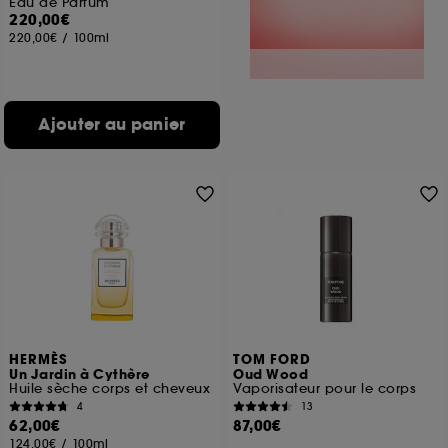
Eau de Parfum
220,00€
220,00€
/
100ml
Ajouter au panier
HERMÈS
TOM FORD
Un Jardin à Cythère
Oud Wood
Huile sèche corps et cheveux
Vaporisateur pour le corps
4
13
62,00€
87,00€
124,00€
/
100ml