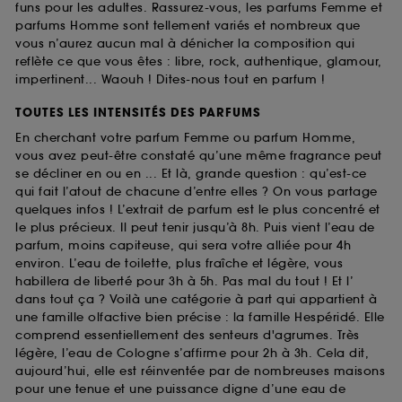
funs pour les adultes. Rassurez-vous, les parfums Femme et
parfums Homme sont tellement variés et nombreux que
vous n’aurez aucun mal à dénicher la composition qui
reflète ce que vous êtes : libre, rock, authentique, glamour,
impertinent... Waouh ! Dites-nous tout en parfum !
TOUTES LES INTENSITÉS DES PARFUMS
En cherchant votre parfum Femme ou parfum Homme,
vous avez peut-être constaté qu’une même fragrance peut
se décliner en ou en ... Et là, grande question : qu’est-ce
qui fait l’atout de chacune d’entre elles ? On vous partage
quelques infos ! L’extrait de parfum est le plus concentré et
le plus précieux. Il peut tenir jusqu’à 8h. Puis vient l’eau de
parfum, moins capiteuse, qui sera votre alliée pour 4h
environ. L’eau de toilette, plus fraîche et légère, vous
habillera de liberté pour 3h à 5h. Pas mal du tout ! Et l’
dans tout ça ? Voilà une catégorie à part qui appartient à
une famille olfactive bien précise : la famille Hespéridé. Elle
comprend essentiellement des senteurs d'agrumes. Très
légère, l’eau de Cologne s’affirme pour 2h à 3h. Cela dit,
aujourd’hui, elle est réinventée par de nombreuses maisons
pour une tenue et une puissance digne d’une eau de