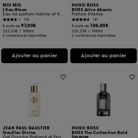
MIU MIU
HUGO BOSS
L'Eau Bleue
BOSS Alive Absolu
Eau de parfum fraîche et florale pour femme
Parfum Intense
152
141
97,00€
106,00€
À partir de
À partir de
323,33€
/
100ml
353,33€
/
100ml
2 contenances disponibles
2 contenances disponibles
Ajouter au panier
Ajouter au panier
JEAN PAUL GAULTIER
HUGO BOSS
Gaultier Divine
BOSS The Collection Bold
Incense
Gel Douche Parfumé et Floral pour Femme