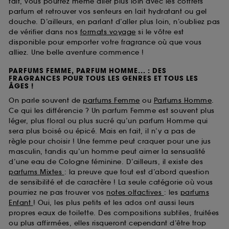
fait, vous pourrez même aller plus loin avec les coffrets
parfum et retrouver vos senteurs en lait hydratant ou gel
douche. D’ailleurs, en parlant d’aller plus loin, n’oubliez pas
de vérifier dans nos
formats voyage
si le vôtre est
disponible pour emporter votre fragrance où que vous
alliez. Une belle aventure commence !
PARFUMS FEMME, PARFUM HOMME... : DES
FRAGRANCES POUR TOUS LES GENRES ET TOUS LES
ÂGES !
On parle souvent de
parfums Femme
ou
Parfums Homme
.
Ce qui les différencie ? Un parfum Femme est souvent plus
léger, plus floral ou plus sucré qu’un parfum Homme qui
sera plus boisé ou épicé. Mais en fait, il n’y a pas de
règle pour choisir ! Une femme peut craquer pour une jus
masculin, tandis qu’un homme peut aimer la sensualité
d’une eau de Cologne féminine. D’ailleurs, il existe des
parfums Mixtes
: la preuve que tout est d’abord question
de sensibilité et de caractère ! La seule catégorie où vous
pourriez ne pas trouver vos
notes olfactives
: les
parfums
Enfant
! Oui, les plus petits et les ados ont aussi leurs
propres eaux de toilette. Des compositions subtiles, fruitées
ou plus affirmées, elles risqueront cependant d’être trop