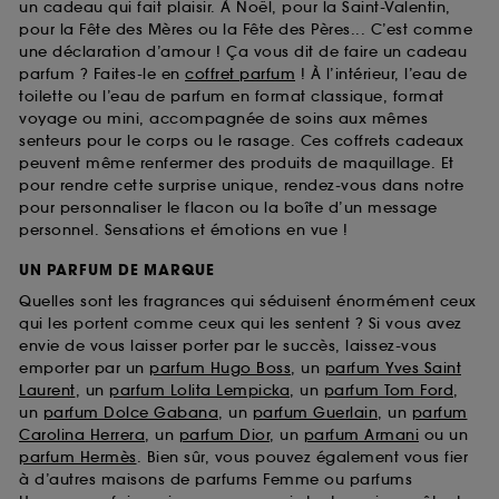
un cadeau qui fait plaisir. À Noël, pour la Saint-Valentin,
pour la Fête des Mères ou la Fête des Pères... C’est comme
une déclaration d’amour ! Ça vous dit de faire un cadeau
parfum ? Faites-le en
coffret parfum
! À l’intérieur, l’eau de
toilette ou l’eau de parfum en format classique, format
voyage ou mini, accompagnée de soins aux mêmes
senteurs pour le corps ou le rasage. Ces coffrets cadeaux
peuvent même renfermer des produits de maquillage. Et
pour rendre cette surprise unique, rendez-vous dans notre
pour personnaliser le flacon ou la boîte d’un message
personnel. Sensations et émotions en vue !
UN PARFUM DE MARQUE
Quelles sont les fragrances qui séduisent énormément ceux
qui les portent comme ceux qui les sentent ? Si vous avez
envie de vous laisser porter par le succès, laissez-vous
emporter par un
parfum Hugo Boss
, un
parfum Yves Saint
Laurent
, un
parfum Lolita Lempicka
, un
parfum Tom Ford
,
un
parfum Dolce Gabana
, un
parfum Guerlain
, un
parfum
Carolina Herrera
, un
parfum Dior
, un
parfum Armani
ou un
parfum Hermès
. Bien sûr, vous pouvez également vous fier
à d’autres maisons de parfums Femme ou parfums