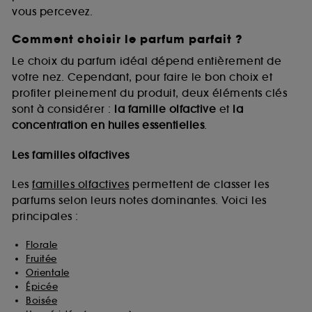
vous percevez.
Comment choisir le parfum parfait ?
A l'exception des cookies techniques, le dépôt et la
lecture de ces traceurs requiert votre accord. Vous
Le choix du parfum idéal dépend entièrement de
pouvez personnaliser vos choix concernant le dépôt
votre nez. Cependant, pour faire le bon choix et
de ces cookies grâce au bouton "personnaliser mes
profiter pleinement du produit, deux éléments clés
choix" ci-dessous ou décider de "tout accepter".
sont à considérer :
la famille olfactive
et
la
Sephora pourra associer les informations de
concentration en huiles essentielles
.
navigation collectées par ces Cookies, pour les
finalités acceptées, avec les données personnelles
collectées ou générées lors de votre activité en ligne
Les familles olfactives
ou en magasin. Pour refuser tous les cookies, cliques
sur "continuer sans accepter". Voous pouvez à tout
Les
familles olfactives
permettent de classer les
moment choisir de retirer votrte consentement. Si vous
parfums selon leurs notes dominantes. Voici les
souhaitez obtenir plus d'information sur les cookies
principales :
utilisés,
cliquez
ici
.
Florale
Fruitée
Orientale
Épicée
Boisée