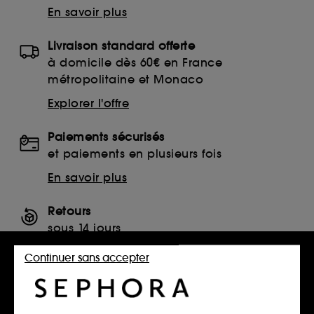
En savoir plus
Livraison standard offerte
à domicile dès 60€ en France
métropolitaine et Monaco
Explorer l'offre
Paiements sécurisés
et paiements en plusieurs fois
En savoir plus
Retours
sous 14 jours
Retourner mon article
Continuer sans accepter
SERVICES, CONTACT ET CONDITIONS DES OFFRES