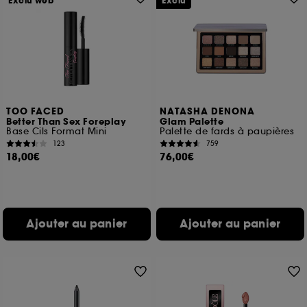
Exclu web
Exclu
TOO FACED
NATASHA DENONA
Better Than Sex Foreplay
Glam Palette
Base Cils Format Mini
Palette de fards à paupières
123
759
18,00€
76,00€
Ajouter au panier
Ajouter au panier