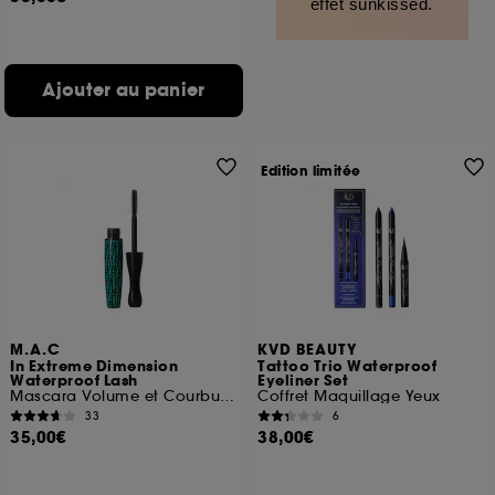
effet sunkissed.
Ajouter au panier
Edition limitée
M.A.C
KVD BEAUTY
In Extreme Dimension
Tattoo Trio Waterproof
Waterproof Lash
Eyeliner Set
Mascara Volume et Courbure Waterproof
Coffret Maquillage Yeux
33
6
35,00€
38,00€