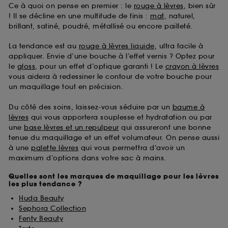
Ce à quoi on pense en premier : le
rouge à lèvres
, bien sûr
! Il se décline en une multitude de finis :
mat
, naturel,
brillant, satiné, poudré, métallisé ou encore pailleté.
La tendance est au
rouge à lèvres liquide
, ultra facile à
appliquer. Envie d’une bouche à l’effet vernis ? Optez pour
le
gloss
, pour un effet d’optique garanti ! Le
crayon à lèvres
vous aidera à redessiner le contour de votre bouche pour
un maquillage tout en précision.
Du côté des soins, laissez-vous séduire par un
baume à
lèvres
qui vous apportera souplesse et hydratation ou par
une
base lèvres et un repulpeur
qui assureront une bonne
tenue du maquillage et un effet volumateur. On pense aussi
à une
palette lèvres
qui vous permettra d’avoir un
maximum d’options dans votre sac à mains.
Quelles sont les marques de maquillage pour les lèvres
les plus tendance ?
Huda Beauty
Sephora Collection
Fenty Beauty