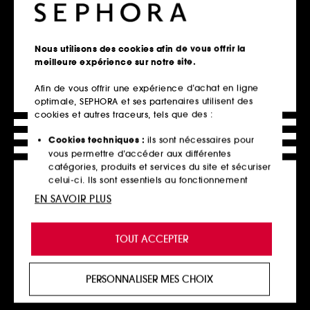
Nous utilisons des cookies afin de vous offrir la
meilleure expérience sur notre site.
Afin de vous offrir une expérience d’achat en ligne
optimale, SEPHORA et ses partenaires utilisent des
cookies et autres traceurs, tels que des :
ESTÉE LAUDER
LANCÔME
Sumptuous Extreme
Lash Idôle Mascara Melter
Mascara Volume Cils Démultipliés
Mascara Démaquillant
Cookies techniques :
ils sont nécessaires pour
320
1731
vous permettre d’accéder aux différentes
42,00€
35,00€
catégories, produits et services du site et sécuriser
celui-ci. Ils sont essentiels au fonctionnement
technique du site et ne peuvent être désactivés.
EN SAVOIR PLUS
Cookies de personnalisation :
ils nous permettent
Ajouter au panier
Ajouter au panier
de vous offrir une expérience enrichie et
TOUT ACCEPTER
personnalisée en vous recommandant des
produits, des services et des contenus qui
répondent au mieux à vos préférences, et de vous
PERSONNALISER MES CHOIX
proposer des offres promotionnelles adaptées à
votre profil.