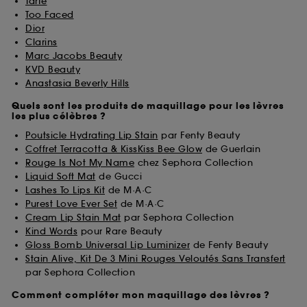
Tarte
Too Faced
Dior
Clarins
Marc Jacobs Beauty
KVD Beauty
Anastasia Beverly Hills
Quels sont les produits de maquillage pour les lèvres
les plus célèbres ?
Poutsicle Hydrating Lip Stain
par Fenty Beauty
Coffret Terracotta & KissKiss Bee Glow
de Guerlain
Rouge Is Not My Name
chez Sephora Collection
Liquid Soft Mat
de Gucci
Lashes To Lips Kit
de M·A·C
Purest Love Ever Set
de M·A·C
Cream Lip Stain Mat
par Sephora Collection
Kind Words
pour Rare Beauty
Gloss Bomb Universal Lip Luminizer
de Fenty Beauty
Stain Alive, Kit De 3 Mini Rouges Veloutés Sans Transfert
par Sephora Collection
Comment compléter mon maquillage des lèvres ?