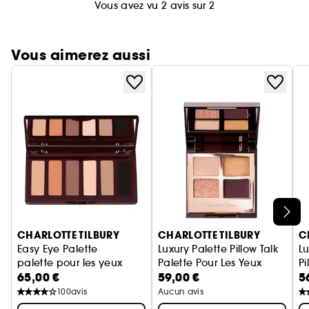
Vous avez vu 2 avis sur 2
Vous aimerez aussi
Ignorer le carrousel produits
CHARLOTTE TILBURY
CHARLOTTE TILBURY
C
Easy Eye Palette
Luxury Palette Pillow Talk
Lu
palette pour les yeux
Palette Pour Les Yeux
Pi
65,00 €
59,00 €
5
Pa
100
avis
Aucun avis