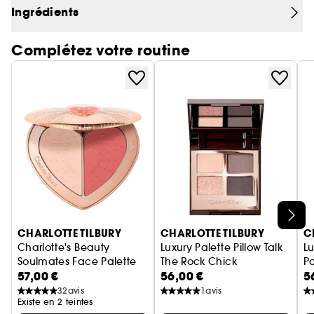
de sortir du lot !
Ingrédients
Complétez votre routine
Ignorer le carrousel produits
CHARLOTTE TILBURY
CHARLOTTE TILBURY
C
Charlotte's Beauty
Luxury Palette Pillow Talk
Lu
Soulmates Face Palette
The Rock Chick
Pa
57,00 €
56,00 €
5
Palette pour le visage
Palette de fards à paupières
32
avis
1
avis
Existe en 2 teintes