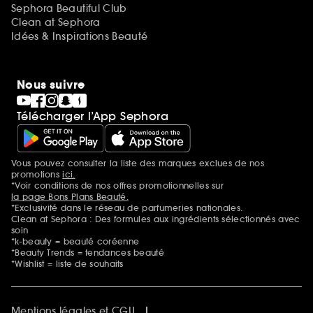
Sephora Beautiful Club
Clean at Sephora
Idées & Inspirations Beauté
Nous suivre
Télécharger l’App Sephora
Vous pouvez consulter la liste des marques exclues de nos
Mentions additionnelles
promotions
ici.
*Voir conditions de nos offres promotionnelles sur
la page Bons Plans Beauté.
*Exclusivité dans le réseau de parfumeries nationales.
Clean at Sephora : Des formules aux ingrédients sélectionnés avec
soin
*k-beauty = beauté coréenne
*Beauty Trends = tendances beauté
*Wishlist = liste de souhaits
Mentions légales et CGU