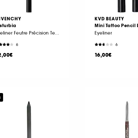
IVENCHY
KVD BEAUTY
sturbia
Mini Tattoo Pencil 
Eyeliner Feutre Précision Tenue 24 heures
Eyeliner
6
6
2,00€
16,00€
u