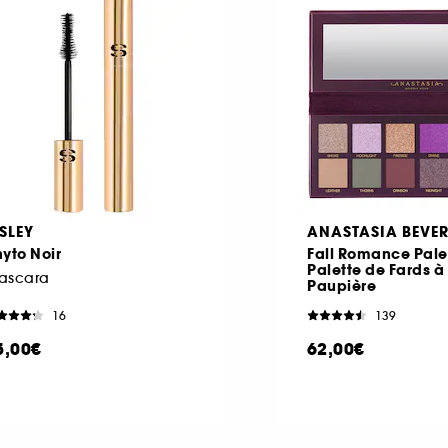
ISLEY
ANASTASIA BEVER
yto Noir
Fall Romance Palet
Palette de Fards à
ascara
Paupière
16
139
5,00€
62,00€