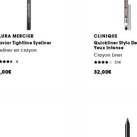
AURA MERCIER
CLINIQUE
viar Tightline Eyeliner
Quickliner Stylo D
Yeux Intense
eliner en crayon
Crayon Liner
4
514
1,00€
32,00€