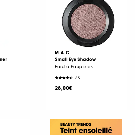
M.A.C
iner
Small Eye Shadow
Fard à Paupières
85
28,00€