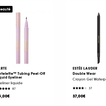
eauté
ARTE
ESTÉE LAUDER
rtelette™ Tubing Peel-Off
Double Wear
quid Eyeliner
eliner liquide
37
87
5,00€
37,00€