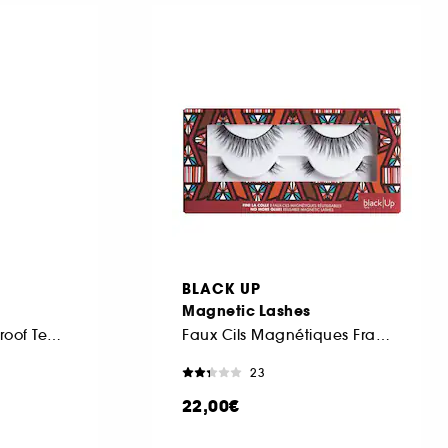
BLACK UP
Magnetic Lashes
Crayon Gel Waterproof Tenue 24H
Faux Cils Magnétiques Frange Complète
23
22,00€