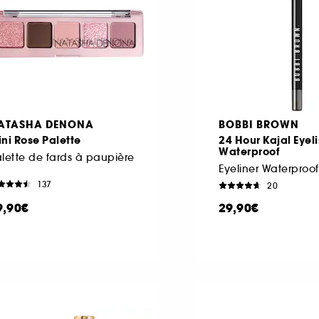
ATASHA DENONA
BOBBI BROWN
ni Rose Palette
24 Hour Kajal Eyel
Waterproof
lette de fards à paupière
Eyeliner Waterproof
137
20
9,90€
29,90€