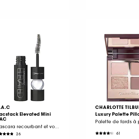
.A.C
CHARLOTTE TILBU
acstack Elevated Mini
Luxury Palette Pill
AC
Mascara recourbant et volumisant
61
26