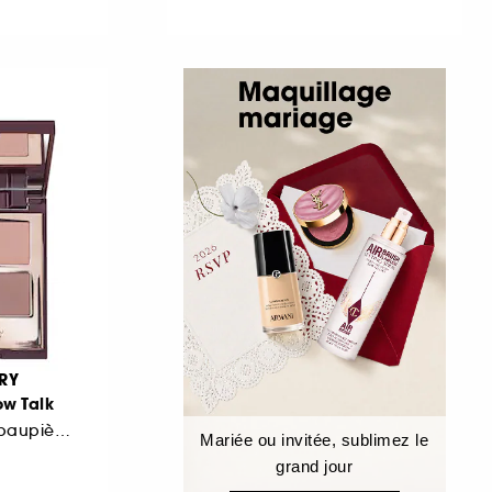
RY
ow Talk
Palette de fards à paupières
Mariée ou invitée, sublimez le
grand jour