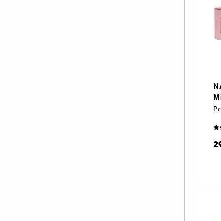
NUDESTIX (1)
PAT McGRATH LABS (10)
PRADA (5)
RARE BEAUTY (6)
REM BEAUTY (9)
SISLEY (12)
N
Mi
TARTE (20)
Pa
TOO FACED (15)
VALENTINO (4)
VALENTINO MAKE UP (4)
2
WESTMAN ATELIER (3)
YVES SAINT LAURENT (12)