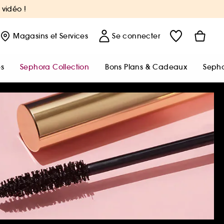
 vidéo !
Magasins
et Services
Se connecter
s
Sephora Collection
Bons Plans & Cadeaux
Sepho