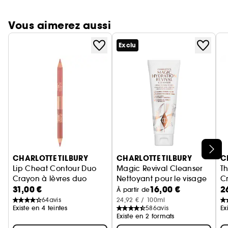
Vous aimerez aussi
Exclu
Ignorer le carrousel produits
CHARLOTTE TILBURY
CHARLOTTE TILBURY
C
Lip Cheat Contour Duo
Magic Revival Cleanser
Th
Crayon à lèvres duo
Nettoyant pour le visage
C
31,00 €
16,00 €
2
À partir de
64
avis
24,92 € / 100ml
Existe en 4 teintes
586
avis
Ex
Existe en 2 formats