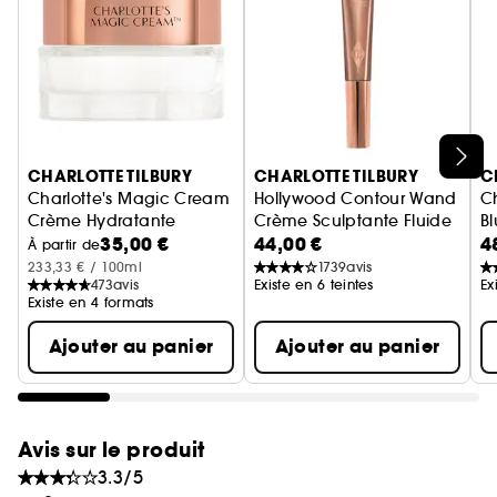
conçue pour créer une ligne biseautée parfaite.
-La pointe du crayon Shodō a été spécialement
conçue pour créer une ligne biseautée parfaite.
-Reste en place, mais s'enlève facilement avec le
démaquillant pour les yeux Take It All Off (vendu
séparément).
Ignorer le carrousel produits
CHARLOTTE TILBURY
CHARLOTTE TILBURY
C
Charlotte's Magic Cream
Hollywood Contour Wand
C
Crème Hydratante
Crème Sculptante Fluide
B
35,00 €
44,00 €
4
À partir de
233,33 € / 100ml
1739
avis
473
avis
Existe en 6 teintes
Ex
Existe en 4 formats
Ajouter au panier
Ajouter au panier
Avis sur le produit
3.3/5