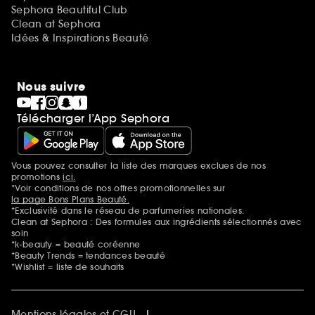
Sephora Beautiful Club
Clean at Sephora
Idées & Inspirations Beauté
Nous suivre
Télécharger l’App Sephora
Vous pouvez consulter la liste des marques exclues de nos
Mentions additionnelles
promotions
ici.
*Voir conditions de nos offres promotionnelles sur
la page Bons Plans Beauté.
*Exclusivité dans le réseau de parfumeries nationales.
Clean at Sephora : Des formules aux ingrédients sélectionnés avec
soin
*k-beauty = beauté coréenne
*Beauty Trends = tendances beauté
*Wishlist = liste de souhaits
Mentions légales et CGU