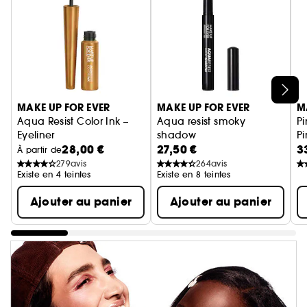
Ignorer le carrousel produits
MAKE UP FOR EVER
MAKE UP FOR EVER
M
Aqua Resist Color Ink –
Aqua resist smoky
P
Eyeliner
shadow
Pi
28,00 €
27,50 €
3
Fard à paupières crayon
À partir de
279
avis
264
avis
Existe en 4 teintes
Existe en 8 teintes
Ajouter au panier
Ajouter au panier