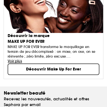
Découvrir la marque
MAKE UP FOR EVER
MAKE UP FOR EVER transforme le maquillage en
terrain de jeu décomplexé : on mixe, on ose, on se
réinvente ; zéro limite, zéro excuse.
Ses formules haute performance suivent le rythme et
Voir plus
subliment toutes les carnations, quoi qu’il arrive.
Découvrir Make Up For Ever
Newsletter beauté
Recevez les nouveautés, actualités et offres
Sephora par email