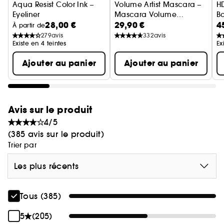
Aqua Resist Color Ink –
Volume Artist Mascara –
HD
Eyeliner
Mascara Volume
B
28,00 €
29,90 €
4
Modulable, Sans Paquet
Fo
À partir de
co
279
avis
332
avis
Existe en 4 teintes
Ex
Ajouter au panier
Ajouter au panier
Avis sur le produit
4/5
(385 avis sur le produit)
Trier par
Les plus récents
Tous (385)
5
(205)